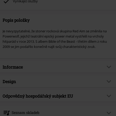
Vynikající služby
Popis položky
Je nevyzpytatelné, že stoner rocková skupina Red Aim se změnila na
Powerwolf, jejichž teatrální epický power metal vystřelil na vrcholy
hitparád v roce 2013. S albem Bible of the Beast - třetím dílem z roku
2009 se jim podařilo konečně najít svůj charakteristický zvuk.
Informace
Zboží č.
439005
Design
Název
Bible of the beast
Typ výrobku
CD
Hudební žánr
Odpovědný hospodářský subjekt EU
Power Metal
Média - formát 1-3
CD
Téma produktů
Kapely
Metal Blade Records GmbH
Postfach 1263
Kapela
Powerwolf
Seznam skladeb