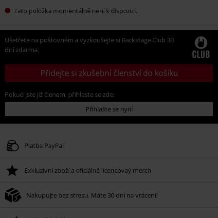
Tato položka momentálně není k dispozici.
Ušetřete na poštovném a vyzkoušejte si Backstage Club 30
dní zdarma:
Přidejte si zkušební členství do košíku
Pokud jste již členem, přihlaste se zde:
Přihlašte se nyní
Platba PayPal
Exkluzivní zboží a oficiálně licencovaý merch
Nakupujte bez stresu. Máte 30 dní na vrácení!