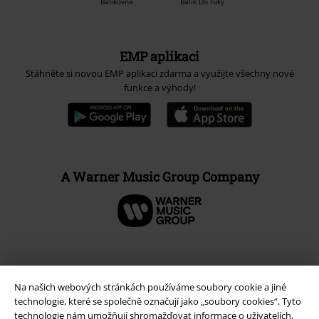
Balíkovna
Balík Do ruky
EMP aplikaci
Stáhněte si novou EMP aplikaci zdarma a využijte všechny nové
funkce a výhody!
A Warner Music Group Company
Na našich webových stránkách používáme soubory cookie a jiné
technologie, které se společně označují jako „soubory cookies“. Tyto
technologie nám umožňují shromažďovat informace o uživatelích,