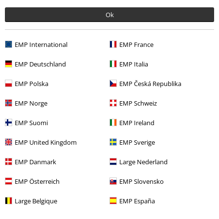
Ok
More categories. More options.
Merch kapel
Média
CD
EMP International
EMP France
Merch kapel
Top Bands
Powerwolf
Média
EMP Deutschland
EMP Italia
Merch kapel
Žánr
Power Metal
EMP Polska
EMP Česká Republika
Výprodej %
Média
CDs
EMP Norge
EMP Schweiz
EMP Suomi
EMP Ireland
20%
EMP United Kingdom
EMP Sverige
E-Mail Newsletter
Sleva
EMP Danmark
Large Nederland
Získejte 20% slevový poukaz, když se přihlásíte
teď!
Více
EMP Österreich
EMP Slovensko
Large Belgique
EMP España