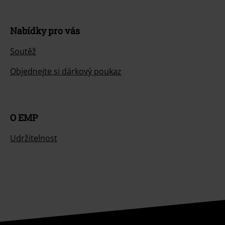
Nabídky pro vás
Soutěž
Objednejte si dárkový poukaz
O EMP
Udržitelnost