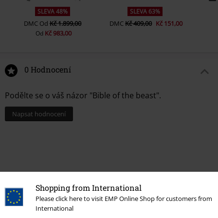
SLEVA 48%
SLEVA 63%
DMC
Od
Kč 1.899,00
DMC
Kč 409,00
Kč 151,00
Kč 983,00
Od
0 Hodnocení
Podělte se o váš názor "Bible of the beast".
Napsat hodnocení
Shopping from International
Please click here to visit EMP Online Shop for customers from
International