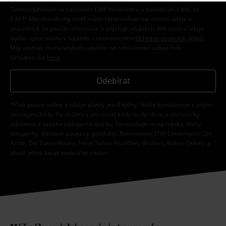
Tímto souhlasím se zasíláním EMP Newslettru a souhlasím s tím, že
E.M.P. Merchandising mbH může zpracovávat mé osobní údaje a
pravidelně mi posílat informace o svých produktech. Mé osobní údaje
budou zpracovány v souladu s ustanoveními
Ochrana osobních údajů
.
Můj souhlas mohu kdykoliv odvolat na odhlašovací odkaz/link.
Unsubscribe
here
.
Odebírat
*Platí pouze online a kód je platný jen 4 týdny. Nelze kombinovat s jinými
slevovými kódy. Po vložení a potvrzení kódu bude sleva automaticky
odečtena z vašeho nákupního košíku. Nevztahuje se na média, knihy,
vstupenky, dárkové poukazy, produkty: Rammstein, (Till) Lindemann, Die
Ärzte, Die Toten Hosen, Feine Sahne Fischfilet, Broilers, Böhse Onkelz a
zboží, jehož koupí podpoříte nadaci.