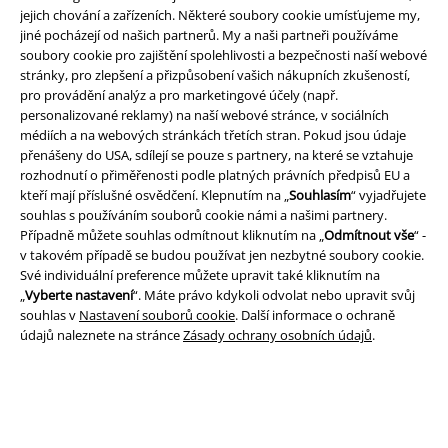
jejich chování a zařízeních. Některé soubory cookie umísťujeme my,
jiné pocházejí od našich partnerů. My a naši partneři používáme
soubory cookie pro zajištění spolehlivosti a bezpečnosti naší webové
stránky, pro zlepšení a přizpůsobení vašich nákupních zkušeností,
Právní informace
pro provádění analýz a pro marketingové účely (např.
personalizované reklamy) na naší webové stránce, v sociálních
Podmínky
médiích a na webových stránkách třetích stran. Pokud jsou údaje
přenášeny do USA, sdílejí se pouze s partnery, na které se vztahuje
Prohlášení
rozhodnutí o přiměřenosti podle platných právních předpisů EU a
kteří mají příslušné osvědčení. Klepnutím na „
Souhlasím
“ vyjadřujete
Ochrana osobních údajů
souhlas s používáním souborů cookie námi a našimi partnery.
Případně můžete souhlas odmítnout kliknutím na „
Odmítnout vše
“ -
v takovém případě se budou používat jen nezbytné soubory cookie.
Likvidace odpadu a ochrana životního prostředí
Své individuální preference můžete upravit také kliknutím na
„
Vyberte nastavení
“. Máte právo kdykoli odvolat nebo upravit svůj
Prohlášení o shodě
souhlas v
Nastavení souborů cookie
. Další informace o ochraně
údajů naleznete na stránce
Zásady ochrany osobních údajů
.
Informace o přístupnosti
Nastavení souborů cookie
Odstoupení od smlouvy