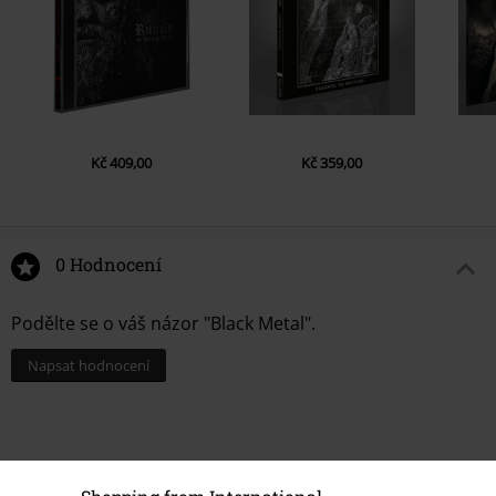
Kč 409,00
Kč 359,00
0 Hodnocení
Podělte se o váš názor "Black Metal".
Napsat hodnocení