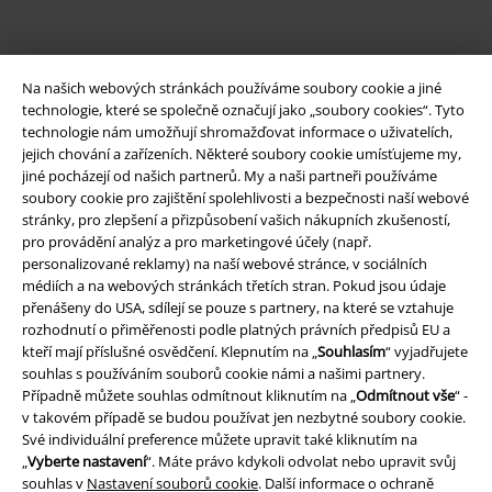
Na našich webových stránkách používáme soubory cookie a jiné
technologie, které se společně označují jako „soubory cookies“. Tyto
technologie nám umožňují shromažďovat informace o uživatelích,
jejich chování a zařízeních. Některé soubory cookie umísťujeme my,
jiné pocházejí od našich partnerů. My a naši partneři používáme
soubory cookie pro zajištění spolehlivosti a bezpečnosti naší webové
stránky, pro zlepšení a přizpůsobení vašich nákupních zkušeností,
Právní informace
pro provádění analýz a pro marketingové účely (např.
personalizované reklamy) na naší webové stránce, v sociálních
Podmínky
médiích a na webových stránkách třetích stran. Pokud jsou údaje
přenášeny do USA, sdílejí se pouze s partnery, na které se vztahuje
Prohlášení
rozhodnutí o přiměřenosti podle platných právních předpisů EU a
kteří mají příslušné osvědčení. Klepnutím na „
Souhlasím
“ vyjadřujete
Ochrana osobních údajů
souhlas s používáním souborů cookie námi a našimi partnery.
Případně můžete souhlas odmítnout kliknutím na „
Odmítnout vše
“ -
Likvidace odpadu a ochrana životního prostředí
v takovém případě se budou používat jen nezbytné soubory cookie.
Své individuální preference můžete upravit také kliknutím na
„
Vyberte nastavení
“. Máte právo kdykoli odvolat nebo upravit svůj
Prohlášení o shodě
souhlas v
Nastavení souborů cookie
. Další informace o ochraně