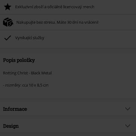
Exkluzivní zboží a oficiálně licencovaý merch
Po zadání kódu v košíku, se sleva uplatní automaticky.
Nelze kombinovat s jinými akciovými kódy. Sleva se nevztahuje na: knihy,
Nakupujte bez stresu. Máte 30 dní na vrácení!
média, vstupenky, Rammstein, (Till) Lindemann, Böhse Onkelz, Broilers, Die
Ärzte, Die Toten Hosen, Metality, dárkové poukazy a položky, jejichž koupí
podpoříte nadaci.
Vynikající služby
Popis položky
Rotting Christ - Black Metal
- rozměry: cca 10 x 8,5 cm
Informace
Zboží č.
441112
Design
Název
Black Metal