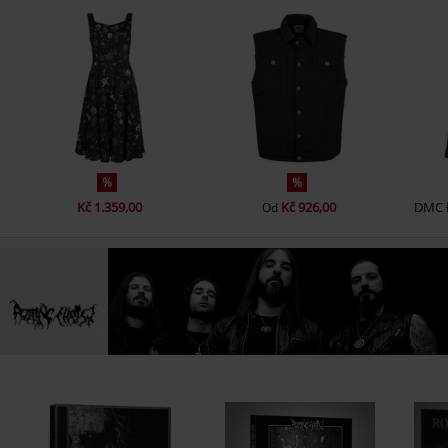
%
%
Kč 1.359,00
Kč 926,00
DMC
Od