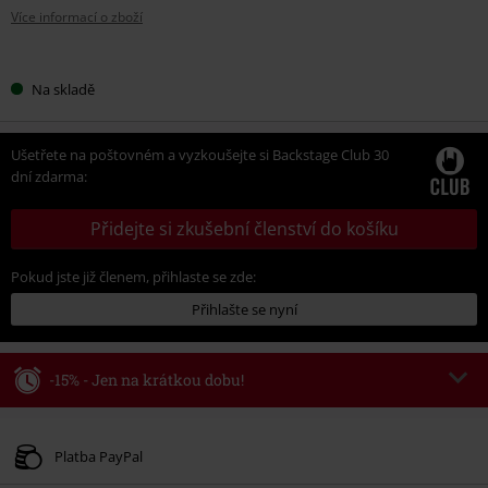
Více informací o zboží
Vyberte
Na skladě
si
velikost
Ušetřete na poštovném a vyzkoušejte si Backstage Club 30
dní zdarma:
Přidejte si zkušební členství do košíku
Pokud jste již členem, přihlaste se zde:
Přihlašte se nyní
-15% - Jen na krátkou dobu!
Kód poukazu
WEEKEND
Kopírovat kód
Platné do 8/9/26
Platba PayPal
Minimální hodnota objednávky 1.299 Kč.