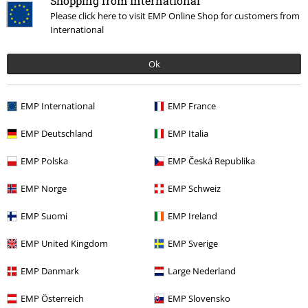
Shopping from International
Please click here to visit EMP Online Shop for customers from
International
Ok
More categories. More options.
EMP International
EMP France
Doplňky
Nášivky
Nášivky
EMP Deutschland
EMP Italia
Výprodej %
Doplňky
Nášivky & Nášivky na záda
EMP Polska
EMP Česká Republika
Výprodej %
Merch kapel
Doplňky
EMP Norge
EMP Schweiz
Novinky
Doplňky
Nášivky & Nášivky na záda
Nášivky
EMP Suomi
EMP Ireland
Merch kapel
Doplnky
EMP United Kingdom
EMP Sverige
EMP Danmark
Large Nederland
20%
EMP Österreich
EMP Slovensko