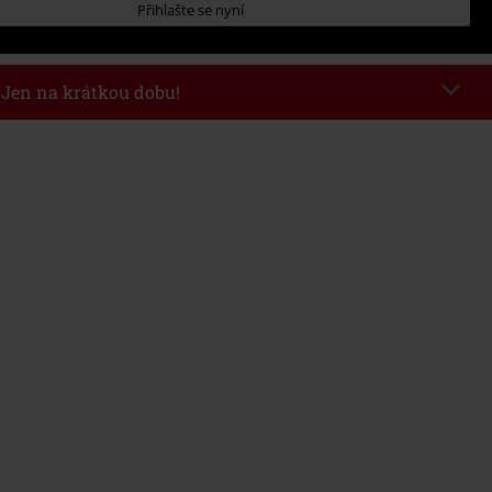
Přihlašte se nyní
- Jen na krátkou dobu!
kazu
WEEKEND
Kopírovat kód
26
nota objednávky 1.299 Kč.
 v košíku, se sleva uplatní automaticky.
at s jinými akciovými kódy. Sleva se nevztahuje na: knihy, média, vstupenky,
ll) Lindemann, Böhse Onkelz, Broilers, Die Ärzte, Die Toten Hosen, Metality,
y a položky, jejichž koupí podpoříte nadaci.