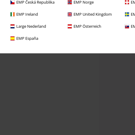
EMP Česká Republika
EMP Norge
EM
EMP Ireland
EMP United Kingdom
EM
Large Nederland
EMP Österreich
EM
EMP España