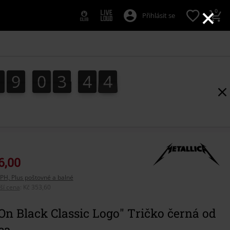
×
0
Přihlásit se
0
9
0
3
4
4
0
9
0
3
4
3
5
3
4
6,00
PH, Plus poštovné a balné
pší cena
:
Kč 353,60
On Black Classic Logo" Tričko černá od
ca