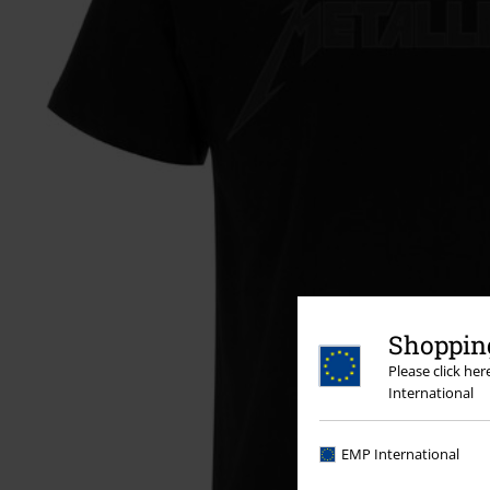
Shopping
Please click he
International
EMP International