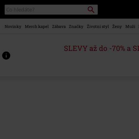
Přejít k
Vyhledávání
Katalog
hlavnímu
vyhledávání
obsahu
Novinky
Merch kapel
Zábava
Značky
Životní styl
Ženy
Muži
SLEVY až do -70% a 
https://www.emp-
shop.cz/p/black-
on-
black-
classic-
logo/591050.html