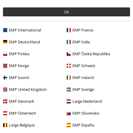
Ok
EMP International
EMP France
Naposledy navštívené
EMP Deutschland
EMP Italia
EMP Polska
EMP Česká Republika
EMP Norge
EMP Schweiz
EMP Suomi
EMP Ireland
EMP United Kingdom
EMP Sverige
EMP Danmark
Large Nederland
Kč 549,00
EMP Österreich
EMP Slovensko
Large Belgique
EMP España
More categories. More options.