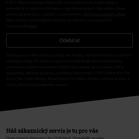
E.M.P. Merchandising mbH může zpracovávat mé osobní údaje a
pravidelně mi posílat informace o svých produktech. Mé osobní údaje
budou zpracovány v souladu s ustanoveními
Ochrana osobních údajů
.
Můj souhlas mohu kdykoliv odvolat na odhlašovací odkaz/link.
Unsubscribe
here
.
Odebírat
*Platí pouze online a kód je platný jen 4 týdny. Nelze kombinovat s jinými
slevovými kódy. Po vložení a potvrzení kódu bude sleva automaticky
odečtena z vašeho nákupního košíku. Nevztahuje se na média, knihy,
vstupenky, dárkové poukazy, produkty: Rammstein, (Till) Lindemann, Die
Ärzte, Die Toten Hosen, Feine Sahne Fischfilet, Broilers, Böhse Onkelz a
zboží, jehož koupí podpoříte nadaci.
Náš zákaznický servis je tu pro vás
Dnes jsme k dispozici: do 17:00 hod.
Dozvědět se více