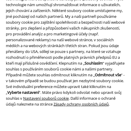
technologie nám umožňují shromažďovat informace o uživatelích,
EMP aplikaci
jejich chování a zařízeních. Některé soubory cookie umísťujeme my,
Stáhněte si novou EMP aplikaci zdarma a využijte všechny nové
jiné pocházejí od našich partnerů. My a naši partneři používáme
funkce a výhody!
soubory cookie pro zajištění spolehlivosti a bezpečnosti naší webové
stránky, pro zlepšení a přizpůsobení vašich nákupních zkušeností,
pro provádění analýz a pro marketingové účely (např.
personalizované reklamy) na naší webové stránce, v sociálních
médiích a na webových stránkách třetích stran. Pokud jsou údaje
přenášeny do USA, sdílejí se pouze s partnery, na které se vztahuje
A Warner Music Group Company
rozhodnutí o přiměřenosti podle platných právních předpisů EU a
kteří mají příslušné osvědčení. Klepnutím na „
Souhlasím
“ vyjadřujete
souhlas s používáním souborů cookie námi a našimi partnery.
Případně můžete souhlas odmítnout kliknutím na „
Odmítnout vše
“ -
v takovém případě se budou používat jen nezbytné soubory cookie.
Své individuální preference můžete upravit také kliknutím na
„
Vyberte nastavení
“. Máte právo kdykoli odvolat nebo upravit svůj
souhlas v
Nastavení souborů cookie
. Další informace o ochraně
údajů naleznete na stránce
Zásady ochrany osobních údajů
.