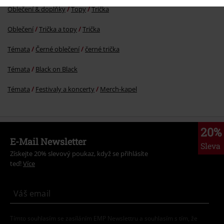
Oblečení & doplňky
Topy
Trička
Oblečení
Trička a topy
Trička
Témata
Černé oblečení
černé trička
Témata
Black on Black
Témata
Festivaly a koncerty
Merch-kapel
20%
E-Mail Newsletter
Sleva
Získejte 20% slevový poukaz, když se přihlásíte
teď!
Více
Tímto souhlasím se zasíláním EMP Newslettru a souhlasím s tím, že