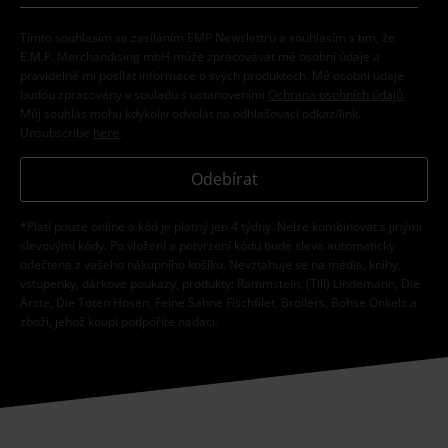
Tímto souhlasím se zasíláním EMP Newslettru a souhlasím s tím, že
E.M.P. Merchandising mbH může zpracovávat mé osobní údaje a
pravidelně mi posílat informace o svých produktech. Mé osobní údaje
budou zpracovány v souladu s ustanoveními
Ochrana osobních údajů
.
Můj souhlas mohu kdykoliv odvolat na odhlašovací odkaz/link.
Unsubscribe
here
.
Odebírat
*Platí pouze online a kód je platný jen 4 týdny. Nelze kombinovat s jinými
slevovými kódy. Po vložení a potvrzení kódu bude sleva automaticky
odečtena z vašeho nákupního košíku. Nevztahuje se na média, knihy,
vstupenky, dárkové poukazy, produkty: Rammstein, (Till) Lindemann, Die
Ärzte, Die Toten Hosen, Feine Sahne Fischfilet, Broilers, Böhse Onkelz a
zboží, jehož koupí podpoříte nadaci.