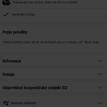
Nakupujte bez stresu. Máte 30 dní na vrácení!
Vynikající služby
Popis položky
CANDLEMASS oslaví 40 let ve službách doom metalu s EP 'Black Star'.
Informace
Zboží č.
585623
Design
Název
Black star
Typ výrobku
CD
Hudební žánr
Odpovědný hospodářský subjekt EU
Doom
Média - formát 1-3
CD
Téma produktů
Kapely
Napalm Records Handels GmbH
Hammerplatz 2
Kapela
Candlemass
Seznam skladeb
8790 Eisenerz