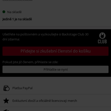
Na skladě
Jedině 1 je na skladě
Ušetřete na poštovném a vyzkoušejte si Backstage Club 30
dní zdarma:
Přidejte si zkušební členství do košíku
Pokud jste již členem, přihlaste se zde:
Přihlašte se nyní
Platba PayPal
Exkluzivní zboží a oficiálně licencovaý merch