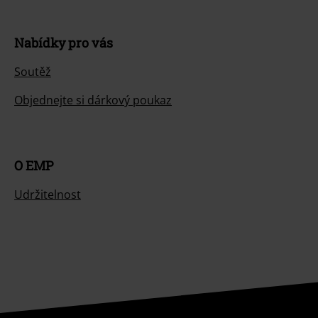
Nabídky pro vás
Soutěž
Objednejte si dárkový poukaz
O EMP
Udržitelnost