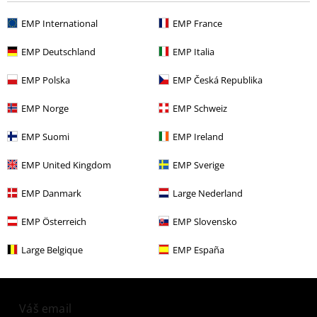
EMP International
EMP France
More categories. More options.
EMP Deutschland
EMP Italia
Merch kapel
Média
CD
EMP Polska
EMP Česká Republika
Merch kapel
Žánr
EMP Norge
EMP Schweiz
Merch kapel
Top Bands
Candlemass
EMP Suomi
EMP Ireland
Výprodej %
Média
CDs
EMP United Kingdom
EMP Sverige
EMP Danmark
Large Nederland
20%
EMP Österreich
EMP Slovensko
E-Mail Newsletter
Sleva
Získejte 20% slevový poukaz, když se přihlásíte
Large Belgique
EMP España
teď!
Více