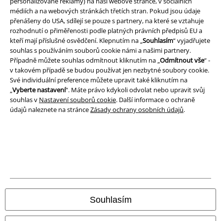
personalizované reklamy) na naší webové stránce, v sociálních
médiích a na webových stránkách třetích stran. Pokud jsou údaje
přenášeny do USA, sdílejí se pouze s partnery, na které se vztahuje
rozhodnutí o přiměřenosti podle platných právních předpisů EU a
Právní informace
kteří mají příslušné osvědčení. Klepnutím na „
Souhlasím
“ vyjadřujete
souhlas s používáním souborů cookie námi a našimi partnery.
Podmínky
Případně můžete souhlas odmítnout kliknutím na „
Odmítnout vše
“ -
v takovém případě se budou používat jen nezbytné soubory cookie.
Prohlášení
Své individuální preference můžete upravit také kliknutím na
„
Vyberte nastavení
“. Máte právo kdykoli odvolat nebo upravit svůj
souhlas v
Nastavení souborů cookie
. Další informace o ochraně
Ochrana osobních údajů
údajů naleznete na stránce
Zásady ochrany osobních údajů
.
Likvidace odpadu a ochrana životního prostředí
Prohlášení o shodě
Informace o přístupnosti
Nastavení souborů cookie
Souhlasím
Odstoupení od smlouvy