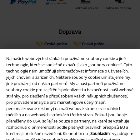
Bankovní převod
Platba na dobírku
Doprava
Balíkovna
Balík Do ruky
Na našich webových stránkách používáme soubory cookie a jiné
technologie, které se společně označují jako „soubory cookies“. Tyto
technologie nám umožňují shromažďovat informace o uživatelích,
EMP aplikaci
jejich chování a zařízeních. Některé soubory cookie umísťujeme my,
jiné pocházejí od našich partnerů. My a naši partneři používáme
Stáhněte si novou EMP aplikaci zdarma a využijte všechny nové
soubory cookie pro zajištění spolehlivosti a bezpečnosti naší webové
funkce a výhody!
stránky, pro zlepšení a přizpůsobení vašich nákupních zkušeností,
pro provádění analýz a pro marketingové účely (např.
personalizované reklamy) na naší webové stránce, v sociálních
médiích a na webových stránkách třetích stran. Pokud jsou údaje
přenášeny do USA, sdílejí se pouze s partnery, na které se vztahuje
rozhodnutí o přiměřenosti podle platných právních předpisů EU a
A Warner Music Group Company
kteří mají příslušné osvědčení. Klepnutím na „
Souhlasím
“ vyjadřujete
souhlas s používáním souborů cookie námi a našimi partnery.