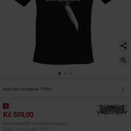
Najít více z kategorie "Tričko"
%
Kč 509,00
Ceny včetně DPH, Plus poštovné a balné
30 dní – nejlepší cena
:
Kč 467,22