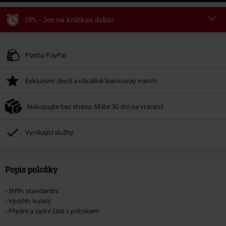
-15% - Jen na krátkou dobu!
Kód poukazu
WEEKEND
Kopírovat kód
Platné do 8/9/26
Platba PayPal
Minimální hodnota objednávky 1.299 Kč.
Exkluzivní zboží a oficiálně licencovaý merch
Po zadání kódu v košíku, se sleva uplatní automaticky.
Nelze kombinovat s jinými akciovými kódy. Sleva se nevztahuje na: knihy,
Nakupujte bez stresu. Máte 30 dní na vrácení!
média, vstupenky, Rammstein, (Till) Lindemann, Böhse Onkelz, Broilers, Die
Ärzte, Die Toten Hosen, Metality, dárkové poukazy a položky, jejichž koupí
podpoříte nadaci.
Vynikající služby
Popis položky
- Střih: standardní
- Výstřih: kulatý
- Přední a zadní část s potiskem