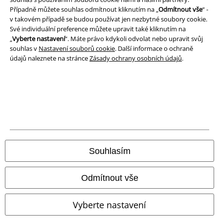
Případně můžete souhlas odmítnout kliknutím na „
Odmítnout vše
“ -
v takovém případě se budou používat jen nezbytné soubory cookie.
Své individuální preference můžete upravit také kliknutím na
„
Vyberte nastavení
“. Máte právo kdykoli odvolat nebo upravit svůj
souhlas v
Nastavení souborů cookie
. Další informace o ochraně
údajů naleznete na stránce
Zásady ochrany osobních údajů
.
Právní informace
Podmínky
Souhlasím
Prohlášení
Odmítnout vše
Ochrana osobních údajů
Vyberte nastavení
Likvidace odpadu a ochrana životního prostředí