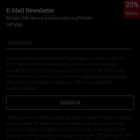
20%
E-Mail Newsletter
Sleva
Získejte 20% slevový poukaz, když se přihlásíte
teď!
Více
Tímto souhlasím se zasíláním EMP Newslettru a souhlasím s tím, že
E.M.P. Merchandising mbH může zpracovávat mé osobní údaje a
pravidelně mi posílat informace o svých produktech. Mé osobní údaje
budou zpracovány v souladu s ustanoveními
Ochrana osobních údajů
.
Můj souhlas mohu kdykoliv odvolat na odhlašovací odkaz/link.
Unsubscribe
here
.
Odebírat
*Platí pouze online a kód je platný jen 4 týdny. Nelze kombinovat s jinými
slevovými kódy. Po vložení a potvrzení kódu bude sleva automaticky
odečtena z vašeho nákupního košíku. Nevztahuje se na média, knihy,
vstupenky, dárkové poukazy, produkty: Rammstein, (Till) Lindemann, Die