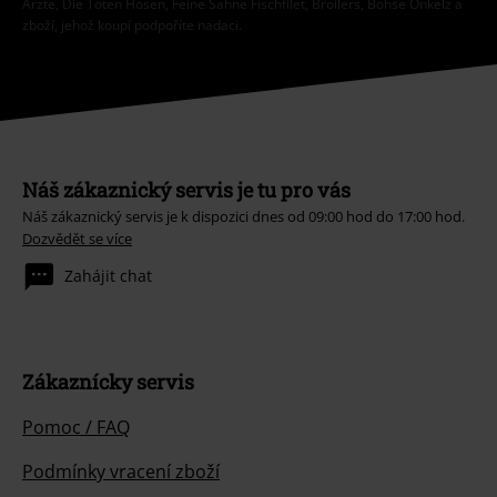
Ärzte, Die Toten Hosen, Feine Sahne Fischfilet, Broilers, Böhse Onkelz a
zboží, jehož koupí podpoříte nadaci.
Náš zákaznický servis je tu pro vás
Náš zákaznický servis je k dispozici dnes od 09:00 hod do 17:00 hod.
Dozvědět se více
Zahájit chat
Zákaznícky servis
Pomoc / FAQ
Podmínky vracení zboží