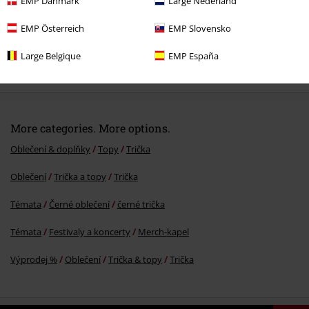
EMP Danmark
Large Nederland
EMP Österreich
EMP Slovensko
%
Large Belgique
EMP España
Kč 509,00
More categories. More options.
Oblečení & doplňky
Topy
Trička
Oblečení
Trička a topy
Trička
Témata
Černé oblečení
černé trička
Témata
Festivaly a koncerty
Merch-kapel
Výprodej %
Oblečení
Trička & topy
Trička