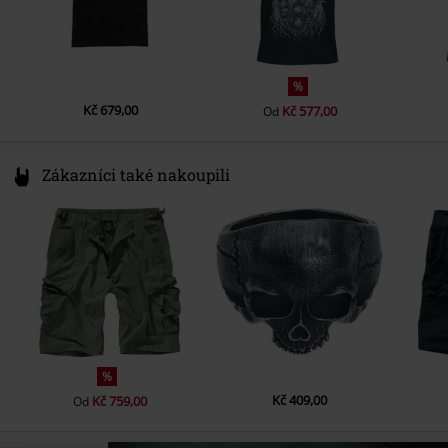
Barva
černá
%
Kč 679,00
Kč 577,00
Od
Zákazníci také nakoupili
%
Kč 409,00
Kč 759,00
Od