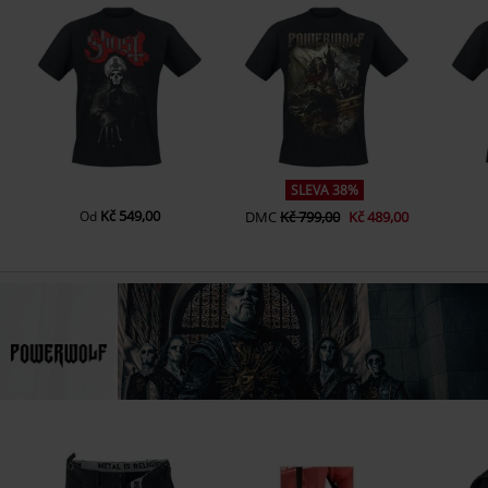
11.
Let There Be Night
SLEVA 38%
Kč 549,00
Od
DMC
Kč 799,00
Kč 489,00