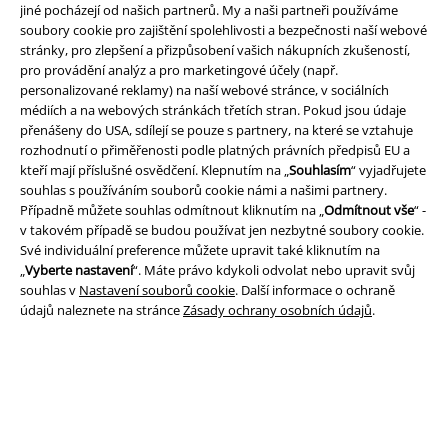
jiné pocházejí od našich partnerů. My a naši partneři používáme
soubory cookie pro zajištění spolehlivosti a bezpečnosti naší webové
stránky, pro zlepšení a přizpůsobení vašich nákupních zkušeností,
pro provádění analýz a pro marketingové účely (např.
personalizované reklamy) na naší webové stránce, v sociálních
médiích a na webových stránkách třetích stran. Pokud jsou údaje
přenášeny do USA, sdílejí se pouze s partnery, na které se vztahuje
rozhodnutí o přiměřenosti podle platných právních předpisů EU a
kteří mají příslušné osvědčení. Klepnutím na „
Souhlasím
“ vyjadřujete
Právní informace
souhlas s používáním souborů cookie námi a našimi partnery.
Případně můžete souhlas odmítnout kliknutím na „
Odmítnout vše
“ -
Podmínky
v takovém případě se budou používat jen nezbytné soubory cookie.
Své individuální preference můžete upravit také kliknutím na
Prohlášení
„
Vyberte nastavení
“. Máte právo kdykoli odvolat nebo upravit svůj
souhlas v
Nastavení souborů cookie
. Další informace o ochraně
Ochrana osobních údajů
údajů naleznete na stránce
Zásady ochrany osobních údajů
.
Likvidace odpadu a ochrana životního prostředí
Prohlášení o shodě
Informace o přístupnosti