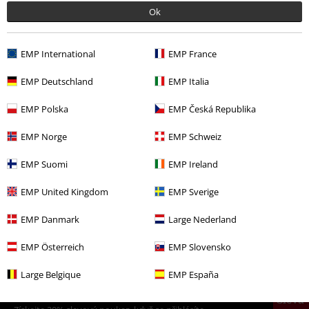
Ok
EMP International
EMP France
EMP Deutschland
EMP Italia
EMP Polska
EMP Česká Republika
More categories. More options.
EMP Norge
EMP Schweiz
Výprodej %
Média
CDs
EMP Suomi
EMP Ireland
Merch kapel
Top Bands
Powerwolf
Média
EMP United Kingdom
EMP Sverige
Merch kapel
Média
CD
EMP Danmark
Large Nederland
Merch kapel
Žánr
Power Metal
EMP Österreich
EMP Slovensko
Large Belgique
EMP España
20%
E-Mail Newsletter
Sleva