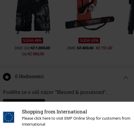
SLEVA 48%
SLEVA 63%
DMC
Od
Kč 1.899,00
DMC
Kč 409,00
Kč 151,00
Kč 983,00
Od
0 Hodnocení
Podělte se o váš názor "Blessed & possessed".
Napsat hodnocení
Shopping from International
Please click here to visit EMP Online Shop for customers from
International