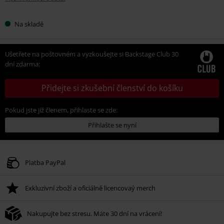
Na skladě
Ušetřete na poštovném a vyzkoušejte si Backstage Club 30
dní zdarma:
Přidejte si zkušební členství do košíku
Pokud jste již členem, přihlaste se zde:
Přihlašte se nyní
Platba PayPal
Exkluzivní zboží a oficiálně licencovaý merch
Nakupujte bez stresu. Máte 30 dní na vrácení!