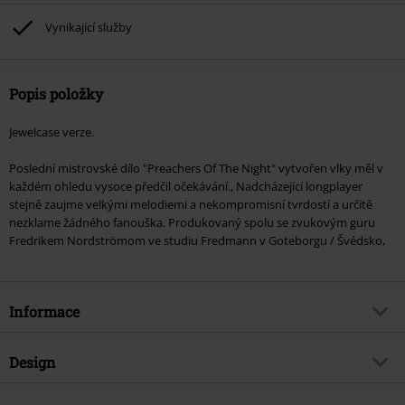
Vynikající služby
Popis položky
Jewelcase verze.
Poslední mistrovské dílo "Preachers Of The Night" vytvořen vlky měl v
každém ohledu vysoce předčil očekávání., Nadcházející longplayer
stejně zaujme velkými melodiemi a nekompromisní tvrdostí a určitě
nezklame žádného fanouška. Produkovaný spolu se zvukovým guru
Fredrikem Nordströmom ve studiu Fredmann v Goteborgu / Švédsko,
Informace
Zboží č.
312789
Design
Název
Blessed & possessed