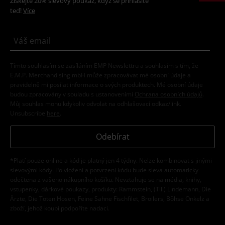
Získejte 20% slevový poukaz, když se přihlásíte
teď!
Více
Tímto souhlasím se zasíláním EMP Newslettru a souhlasím s tím, že
E.M.P. Merchandising mbH může zpracovávat mé osobní údaje a
pravidelně mi posílat informace o svých produktech. Mé osobní údaje
budou zpracovány v souladu s ustanoveními
Ochrana osobních údajů
.
Můj souhlas mohu kdykoliv odvolat na odhlašovací odkaz/link.
Unsubscribe
here
.
Odebírat
*Platí pouze online a kód je platný jen 4 týdny. Nelze kombinovat s jinými
slevovými kódy. Po vložení a potvrzení kódu bude sleva automaticky
odečtena z vašeho nákupního košíku. Nevztahuje se na média, knihy,
vstupenky, dárkové poukazy, produkty: Rammstein, (Till) Lindemann, Die
Ärzte, Die Toten Hosen, Feine Sahne Fischfilet, Broilers, Böhse Onkelz a
zboží, jehož koupí podpoříte nadaci.