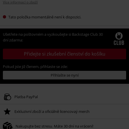
Více informací o zboží
Tato položka momentálně není k dispozici.
Ušetřete na poštovném a vyzkoušejte si Backstage Club 30
dní zdarma:
Přidejte si zkušební členství do košíku
Pokud jste již členem, přihlaste se zde:
Přihlašte se nyní
Platba PayPal
Exkluzivní zboží a oficiálně licencovaý merch
Nakupujte bez stresu. Máte 30 dní na vrácení!