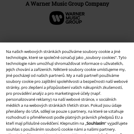
A Warner Music Group Company
Na našich webových stránkách používáme soubory cookie a jiné
technologie, které se společně označují jako „soubory cookies“. Tyto
technologie nám umožňují shromažďovat informace o uživatelích,
jejich chování a zařízeních. Některé soubory cookie umísťujeme my,
jiné pocházejí od našich partnerů. My a naši partneři používáme
soubory cookie pro zajištění spolehlivosti a bezpečnosti naší webové
stránky, pro zlepšení a přizpůsobení vašich nákupních zkušeností,
Právní informace
pro provádění analýz a pro marketingové účely (např.
personalizované reklamy) na naší webové stránce, v sociálních
Podmínky
médiích a na webových stránkách třetích stran. Pokud jsou údaje
přenášeny do USA, sdílejí se pouze s partnery, na které se vztahuje
Prohlášení
rozhodnutí o přiměřenosti podle platných právních předpisů EU a
kteří mají příslušné osvědčení. Klepnutím na „
Souhlasím
“ vyjadřujete
Ochrana osobních údajů
souhlas s používáním souborů cookie námi a našimi partnery.