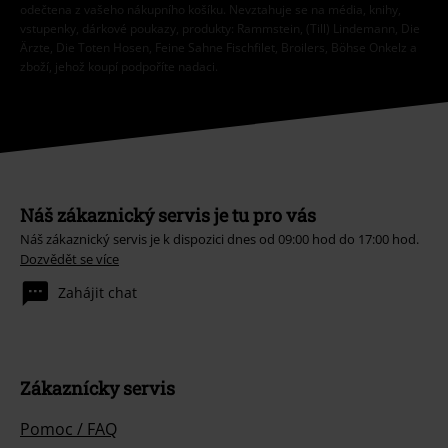
odečtena z vašeho nákupního košíku. Nevztahuje se na média, knihy,
vstupenky, dárkové poukazy, produkty: Rammstein, (Till) Lindemann, Die
Ärzte, Die Toten Hosen, Feine Sahne Fischfilet, Broilers, Böhse Onkelz a
zboží, jehož koupí podpoříte nadaci.
Náš zákaznický servis je tu pro vás
Náš zákaznický servis je k dispozici dnes od 09:00 hod do 17:00 hod.
Dozvědět se více
Zahájit chat
Zákaznícky servis
Pomoc / FAQ