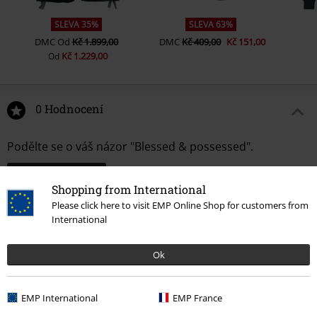
SLEVA 35%
SLEVA 63%
DMC
Od
Kč 1.899,00
DMC
Kč 409,00
Kč 151,00
Kč 1.229,00
Od
0 Hodnocení
Podělte se o váš názor "Blessed & possessed".
Napsat hodnocení
Shopping from International
Please click here to visit EMP Online Shop for customers from
International
Ok
EMP International
EMP France