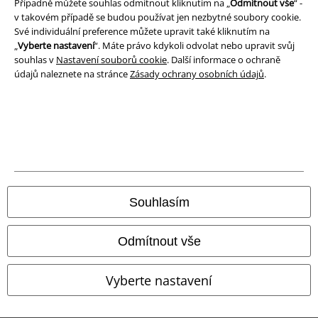
Případně můžete souhlas odmítnout kliknutím na „
Odmítnout vše
“ -
Likvidace odpadu a ochrana životního prostředí
v takovém případě se budou používat jen nezbytné soubory cookie.
Své individuální preference můžete upravit také kliknutím na
„
Vyberte nastavení
“. Máte právo kdykoli odvolat nebo upravit svůj
Prohlášení o shodě
souhlas v
Nastavení souborů cookie
. Další informace o ochraně
údajů naleznete na stránce
Zásady ochrany osobních údajů
.
Informace o přístupnosti
Nastavení souborů cookie
Odstoupení od smlouvy
Všechny ceny jsou včetně DPH, bez
poštovného a balného
© 1986-2026 EMP Merchandising
Souhlasím
Odmítnout vše
Naše online obchody
Vyberte nastavení
EMP International