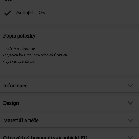
Vynikající služby
Popis položky
- ručně malované
- vysoce kvalitní povrchová úprava
- výška: cca 25 cm
Informace
Zboží č.
588059
Design
Název
Blessed & possessed
Typ výrobku
Socha
Hudební žánr
Materiál a péče
Power Metal
Téma produktů
Merch kapel, Kapely, Dárky
Vrchní materiál
polyresin
Odpovědný hospodářský subjekt EU