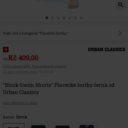
Najít více z kategorie "Plavecké šortky"
%
Kč 409,00
Od
Ceny včetně DPH, Plus poštovné a balné
30 dní – nejlepší cena
:
Kč 342,42
"Block Swim Shorts" Plavecké šortky černá od
Urban Classics
Více informací o zboží
Vyberte
Barva:
černá
si