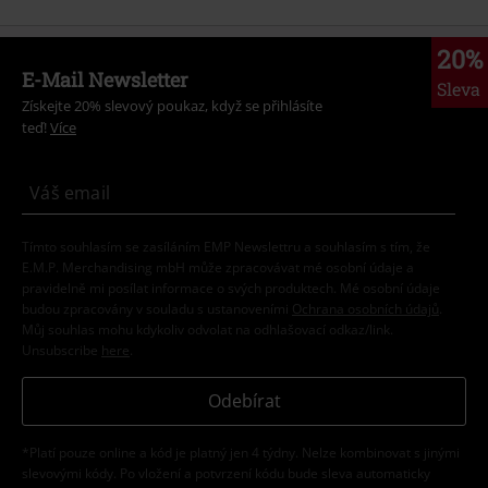
20%
E-Mail Newsletter
Sleva
Získejte 20% slevový poukaz, když se přihlásíte
teď!
Více
Tímto souhlasím se zasíláním EMP Newslettru a souhlasím s tím, že
E.M.P. Merchandising mbH může zpracovávat mé osobní údaje a
pravidelně mi posílat informace o svých produktech. Mé osobní údaje
budou zpracovány v souladu s ustanoveními
Ochrana osobních údajů
.
Můj souhlas mohu kdykoliv odvolat na odhlašovací odkaz/link.
Unsubscribe
here
.
Odebírat
*Platí pouze online a kód je platný jen 4 týdny. Nelze kombinovat s jinými
slevovými kódy. Po vložení a potvrzení kódu bude sleva automaticky