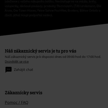
odečtena z vašeho nákupního košíku. Nevztahuje se na média, knihy,
vstupenky, dárkové poukazy, produkty: Rammstein, (Till) Lindemann, Die
Ärzte, Die Toten Hosen, Feine Sahne Fischfilet, Broilers, Böhse Onkelz a
zboží, jehož koupí podpoříte nadaci.
Náš zákaznický servis je tu pro vás
Náš zákaznický servis je k dispozici dnes od 09:00 hod do 17:00 hod.
Dozvědět se více
Zahájit chat
Zákaznícky servis
Pomoc / FAQ