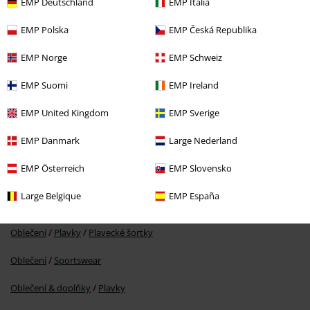
EMP Deutschland
EMP Italia
EMP Polska
EMP Česká Republika
EMP Norge
EMP Schweiz
%
EMP Suomi
EMP Ireland
Kč 409,00
Od
EMP United Kingdom
EMP Sverige
EMP Danmark
Large Nederland
More categories. More options.
EMP Österreich
EMP Slovensko
Značky
Muži
Large Belgique
EMP España
Značky
Oblečení
Oblečení
Plavky
Plavecké šortky
Oblečení
Sportswear
Oblečení & doplňky
Plavky