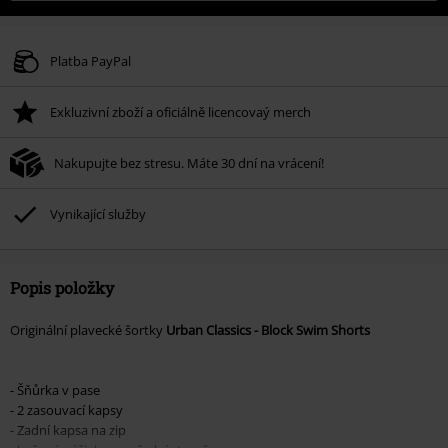
Platba PayPal
Exkluzivní zboží a oficiálně licencovaý merch
Nakupujte bez stresu. Máte 30 dní na vrácení!
Vynikající služby
Popis položky
Originální plavecké šortky
Urban Classics - Block Swim Shorts
- Šňůrka v pase
- 2 zasouvací kapsy
- Zadní kapsa na zip