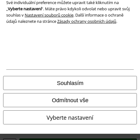
Své individuální preference můžete upravit také kliknutím na
Likvidace odpadu a ochrana životního prostředí
„
Vyberte nastavení
“. Máte právo kdykoli odvolat nebo upravit svůj
souhlas v
Nastavení souborů cookie
. Další informace o ochraně
Prohlášení o shodě
údajů naleznete na stránce
Zásady ochrany osobních údajů
.
Informace o přístupnosti
Nastavení souborů cookie
Odstoupení od smlouvy
Všechny ceny jsou včetně DPH, bez
poštovného a balného
Souhlasím
© 1986-2026 EMP Merchandising
Odmítnout vše
Vyberte nastavení
Naše online obchody
EMP International