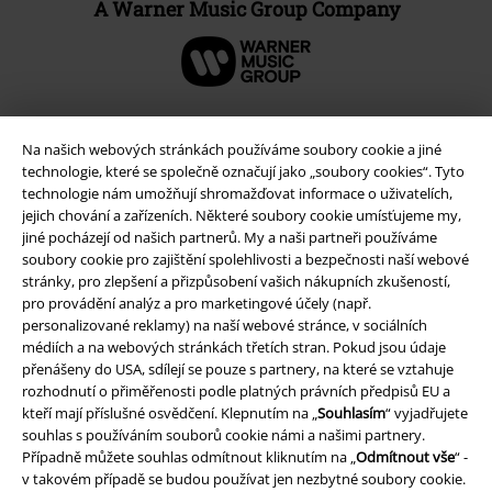
A Warner Music Group Company
Na našich webových stránkách používáme soubory cookie a jiné
technologie, které se společně označují jako „soubory cookies“. Tyto
technologie nám umožňují shromažďovat informace o uživatelích,
jejich chování a zařízeních. Některé soubory cookie umísťujeme my,
jiné pocházejí od našich partnerů. My a naši partneři používáme
soubory cookie pro zajištění spolehlivosti a bezpečnosti naší webové
stránky, pro zlepšení a přizpůsobení vašich nákupních zkušeností,
pro provádění analýz a pro marketingové účely (např.
personalizované reklamy) na naší webové stránce, v sociálních
Právní informace
médiích a na webových stránkách třetích stran. Pokud jsou údaje
Podmínky
přenášeny do USA, sdílejí se pouze s partnery, na které se vztahuje
rozhodnutí o přiměřenosti podle platných právních předpisů EU a
kteří mají příslušné osvědčení. Klepnutím na „
Souhlasím
“ vyjadřujete
Prohlášení
souhlas s používáním souborů cookie námi a našimi partnery.
Případně můžete souhlas odmítnout kliknutím na „
Odmítnout vše
“ -
Ochrana osobních údajů
v takovém případě se budou používat jen nezbytné soubory cookie.