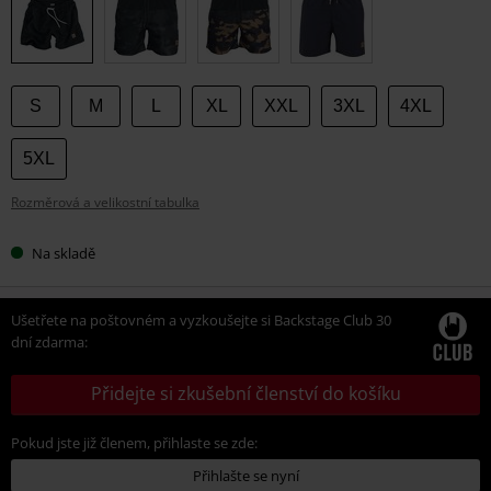
velikost
S
M
L
XL
XXL
3XL
4XL
5XL
Rozměrová a velikostní tabulka
Na skladě
Ušetřete na poštovném a vyzkoušejte si Backstage Club 30
dní zdarma:
Přidejte si zkušební členství do košíku
Pokud jste již členem, přihlaste se zde:
Přihlašte se nyní