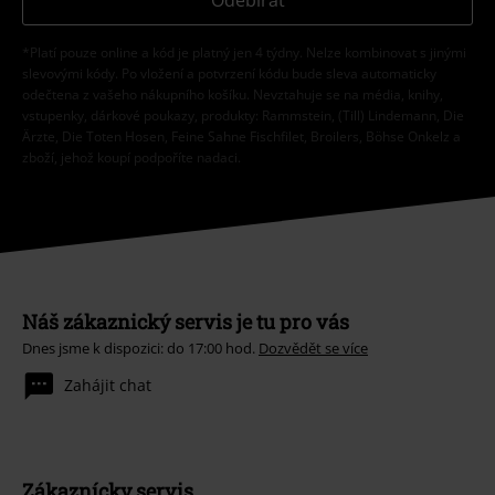
Odebírat
*Platí pouze online a kód je platný jen 4 týdny. Nelze kombinovat s jinými
slevovými kódy. Po vložení a potvrzení kódu bude sleva automaticky
odečtena z vašeho nákupního košíku. Nevztahuje se na média, knihy,
vstupenky, dárkové poukazy, produkty: Rammstein, (Till) Lindemann, Die
Ärzte, Die Toten Hosen, Feine Sahne Fischfilet, Broilers, Böhse Onkelz a
zboží, jehož koupí podpoříte nadaci.
Náš zákaznický servis je tu pro vás
Dnes jsme k dispozici: do 17:00 hod.
Dozvědět se více
Zahájit chat
Zákaznícky servis