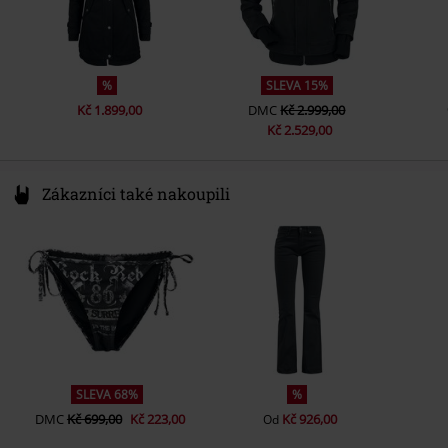
Kapsy
Vnitřní kapsy, Náprsní kapsy,
Kapsy se zipem
Vnitřní kapsa
ano
%
SLEVA 15%
Barva
cerná/cervená
Kč 1.899,00
DMC
Kč 2.999,00
Kč 2.529,00
Zákazníci také nakoupili
SLEVA 68%
%
DMC
Kč 699,00
Kč 223,00
Kč 926,00
Od