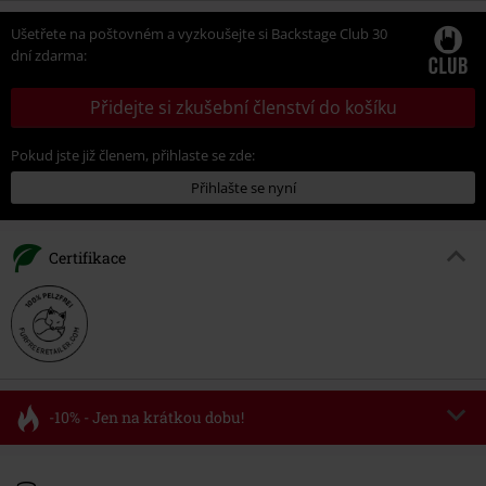
Ušetřete na poštovném a vyzkoušejte si Backstage Club 30
dní zdarma:
Přidejte si zkušební členství do košíku
Pokud jste již členem, přihlaste se zde:
Přihlašte se nyní
Certifikace
-10% - Jen na krátkou dobu!
Kód poukazu
FLASH
Kopírovat kód