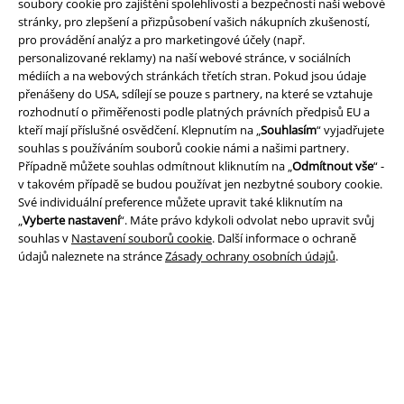
soubory cookie pro zajištění spolehlivosti a bezpečnosti naší webové
stránky, pro zlepšení a přizpůsobení vašich nákupních zkušeností,
pro provádění analýz a pro marketingové účely (např.
personalizované reklamy) na naší webové stránce, v sociálních
A Warner Music Group Company
médiích a na webových stránkách třetích stran. Pokud jsou údaje
přenášeny do USA, sdílejí se pouze s partnery, na které se vztahuje
rozhodnutí o přiměřenosti podle platných právních předpisů EU a
kteří mají příslušné osvědčení. Klepnutím na „
Souhlasím
“ vyjadřujete
souhlas s používáním souborů cookie námi a našimi partnery.
Případně můžete souhlas odmítnout kliknutím na „
Odmítnout vše
“ -
v takovém případě se budou používat jen nezbytné soubory cookie.
Své individuální preference můžete upravit také kliknutím na
„
Vyberte nastavení
“. Máte právo kdykoli odvolat nebo upravit svůj
souhlas v
Nastavení souborů cookie
. Další informace o ochraně
údajů naleznete na stránce
Zásady ochrany osobních údajů
.
Právní informace
Podmínky
Prohlášení