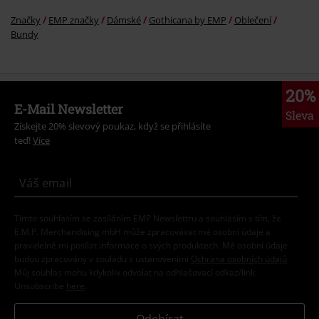
Značky
EMP značky
Dámské
Gothicana by EMP
Oblečení
Bundy
20%
E-Mail Newsletter
Sleva
Získejte 20% slevový poukaz, když se přihlásíte
teď!
Více
Tímto souhlasím se zasíláním EMP Newslettru a souhlasím s tím, že
E.M.P. Merchandising mbH může zpracovávat mé osobní údaje a
pravidelně mi posílat informace o svých produktech. Mé osobní údaje
budou zpracovány v souladu s ustanoveními
Ochrana osobních údajů
.
Můj souhlas mohu kdykoliv odvolat na odhlašovací odkaz/link.
Unsubscribe
here
.