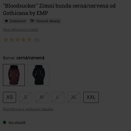
"Bloodsucker" Zimní bunda cerná/cervená od
Gothicana by EMP
Exkluzivní
Kovové detaily
Více informací o zboží
(1)
Vyberte
Barva:
cerná/cervená
si
velikost
XS
S
M
L
XL
XXL
Rozměrová a velikostní tabulka
Na skladě