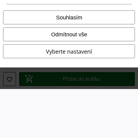
Ochrana osobních údajů
Souhlasím
Likvidace odpadu a ochrana životního prostředí
Odmítnout vše
Prohlášení o shodě
Vyberte nastavení
Informace o přístupnosti
Nastavení souborů cookie
Přidat do košíku
Odstoupení od smlouvy
Všechny ceny jsou včetně DPH, bez
poštovného a balného
© 1986-2026 EMP Merchandising
Naše online obchody