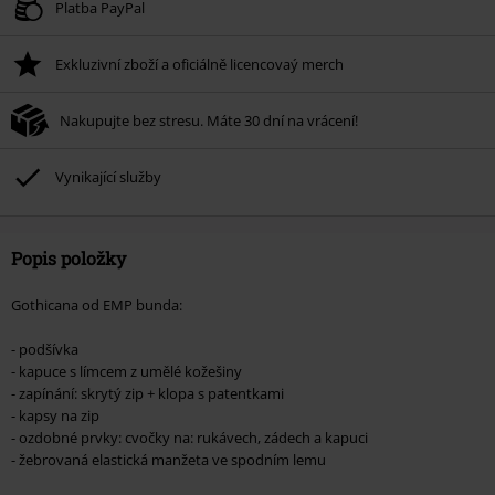
Platné do 8/11/26
Platba PayPal
Minimální hodnota objednávky 1.299 Kč.
Exkluzivní zboží a oficiálně licencovaý merch
Po zadání kódu v košíku, se sleva uplatní automaticky.
Nelze kombinovat s jinými akciovými kódy. Sleva se nevztahuje na: knihy,
Nakupujte bez stresu. Máte 30 dní na vrácení!
média, vstupenky, Rammstein, (Till) Lindemann, Böhse Onkelz, Broilers, Die
Ärzte, Die Toten Hosen, Metality, dárkové poukazy a položky, jejichž koupí
podpoříte nadaci.
Vynikající služby
Popis položky
Gothicana od EMP bunda:
- podšívka
- kapuce s límcem z umělé kožešiny
- zapínání: skrytý zip + klopa s patentkami
- kapsy na zip
- ozdobné prvky: cvočky na: rukávech, zádech a kapuci
- žebrovaná elastická manžeta ve spodním lemu