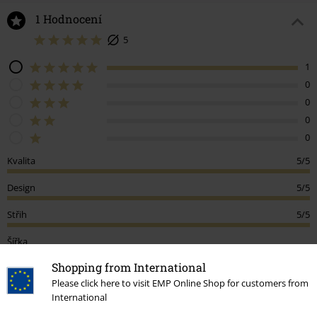
1 Hodnocení
5
1
0
0
0
0
Kvalita
5/5
Design
5/5
Střih
5/5
Šířka
Příliš úzké
Perfektní
Příliš široké
Shopping from International
Délka
Please click here to visit EMP Online Shop for customers from
International
Příliš krátké
Perfektní
Příliš dlouhé