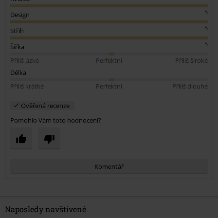
5
Design
5
Střih
5
Šířka
Příliš úzké
Perfektní
Příliš široké
Délka
Příliš krátké
Perfektní
Příliš dlouhé
Ověřená recenze
Pomohlo Vám toto hodnocení?
Komentář
Naposledy navštívené