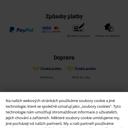
Způsoby platby
Bankovní převod
Platba na dobírku
Doprava
Balíkovna
Balík Do ruky
EMP aplikaci
Na našich webových stránkách používáme soubory cookie a jiné
Stáhněte si novou EMP aplikaci zdarma a využijte všechny nové
technologie, které se společně označují jako „soubory cookies“. Tyto
funkce a výhody!
technologie nám umožňují shromažďovat informace o uživatelích,
jejich chování a zařízeních. Některé soubory cookie umísťujeme my,
jiné pocházejí od našich partnerů. My a naši partneři používáme