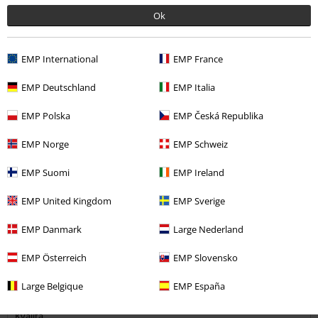
Podělte se o váš názor "Bloodsucker".
Ok
Napsat hodnocení
EMP International
EMP France
How do reviews work?
Třídit podle
Datum
Nápomocný
EMP Deutschland
EMP Italia
EMP Polska
EMP Česká Republika
EMP Norge
EMP Schweiz
Alena V.
2 Hodnocení
EMP Suomi
EMP Ireland
Publikováno: Úterý, 11.10.2022
EMP United Kingdom
EMP Sverige
Teplá zimní bunda
EMP Danmark
Large Nederland
Zakoupena velikost L,je trochu větší, takže vespod nacpu ještě
mikinu :)
EMP Österreich
EMP Slovensko
Large Belgique
EMP España
Kvalita