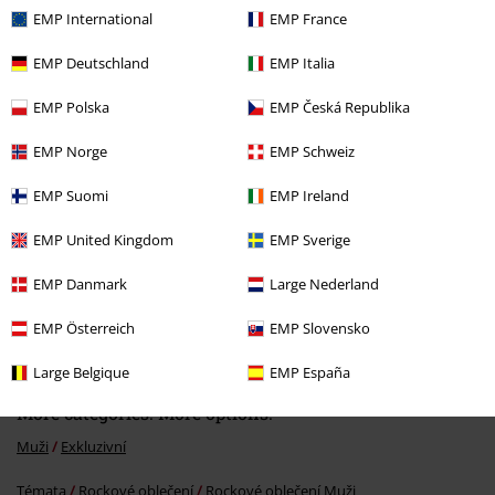
EMP International
EMP France
Naposledy navštívené
EMP Deutschland
EMP Italia
EMP Polska
EMP Česká Republika
EMP Norge
EMP Schweiz
EMP Suomi
EMP Ireland
EMP United Kingdom
EMP Sverige
SLEVA 51%
EMP Danmark
Large Nederland
DMC
Od
Kč 1.699,00
Kč 819,00
Od
EMP Österreich
EMP Slovensko
Large Belgique
EMP España
More categories. More options.
Muži
Exkluzivní
Témata
Rockové oblečení
Rockové oblečení Muži