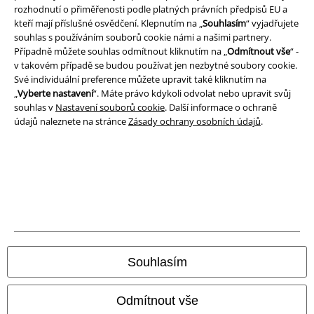
Podmínky
rozhodnutí o přiměřenosti podle platných právních předpisů EU a
kteří mají příslušné osvědčení. Klepnutím na „
Souhlasím
“ vyjadřujete
souhlas s používáním souborů cookie námi a našimi partnery.
Prohlášení
Případně můžete souhlas odmítnout kliknutím na „
Odmítnout vše
“ -
v takovém případě se budou používat jen nezbytné soubory cookie.
Ochrana osobních údajů
Své individuální preference můžete upravit také kliknutím na
„
Vyberte nastavení
“. Máte právo kdykoli odvolat nebo upravit svůj
Likvidace odpadu a ochrana životního prostředí
souhlas v
Nastavení souborů cookie
. Další informace o ochraně
údajů naleznete na stránce
Zásady ochrany osobních údajů
.
Prohlášení o shodě
Informace o přístupnosti
Nastavení souborů cookie
Odstoupení od smlouvy
Souhlasím
Všechny ceny jsou včetně DPH, bez
poštovného a balného
© 1986-2026 EMP Merchandising
Odmítnout vše