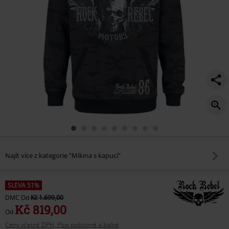
Najít více z kategorie "Mikina s kapucí"
SLEVA 51%
DMC
Od
Kč 1.699,00
Kč 819,00
Od
Ceny včetně DPH, Plus poštovné a balné