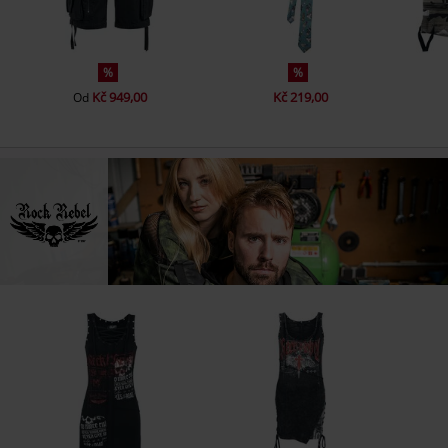
%
%
Kč 949,00
Kč 219,00
Od