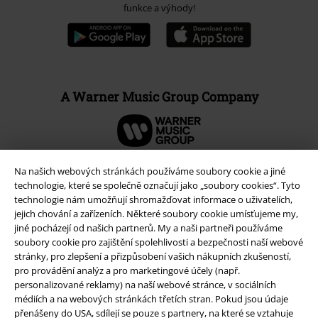
funkce a výhody!
A Warner Music Group Company
Na našich webových stránkách používáme soubory cookie a jiné
technologie, které se společně označují jako „soubory cookies“. Tyto
technologie nám umožňují shromažďovat informace o uživatelích,
jejich chování a zařízeních. Některé soubory cookie umísťujeme my,
jiné pocházejí od našich partnerů. My a naši partneři používáme
soubory cookie pro zajištění spolehlivosti a bezpečnosti naší webové
stránky, pro zlepšení a přizpůsobení vašich nákupních zkušeností,
pro provádění analýz a pro marketingové účely (např.
personalizované reklamy) na naší webové stránce, v sociálních
médiích a na webových stránkách třetích stran. Pokud jsou údaje
Právní informace
přenášeny do USA, sdílejí se pouze s partnery, na které se vztahuje