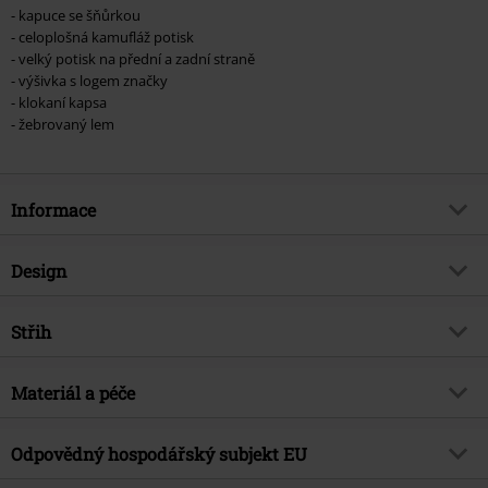
- kapuce se šňůrkou
- celoplošná kamufláž potisk
- velký potisk na přední a zadní straně
- výšivka s logem značky
- klokaní kapsa
- žebrovaný lem
Informace
Zboží č.
374818
Design
Název
Bodies
Typ výrobku
Mikina s kapucí
Brand
Střih
Rock Rebel by EMP
Vzor
maskáčový, Lebky, Symboly,
Exkluzivně
Ano
Čepel
Střih/vrchní díl
Regular
Materiál a péče
Téma produktů
Basics, Rockové oblečení
Vytištěno
Ano
Délka
Normální
Datum vydání
8/30/23
Vrchní materiál
70% bavlna, 30% polyester
Detaily
Žebrované manžety, Výšivka, S
Odpovědný hospodářský subjekt EU
Pohlaví
Muži
Potiskem V Predu
Upozornění k údržbě
Praní v pračce