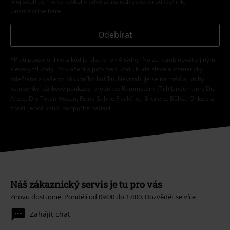
Můj souhlas mohu kdykoliv odvolat na odhlašovací odkaz/link.
Unsubscribe
here
.
Odebírat
*Platí pouze online a kód je platný jen 4 týdny. Nelze kombinovat s jinými
slevovými kódy. Po vložení a potvrzení kódu bude sleva automaticky
odečtena z vašeho nákupního košíku. Nevztahuje se na média, knihy,
vstupenky, dárkové poukazy, produkty: Rammstein, (Till) Lindemann, Die
Ärzte, Die Toten Hosen, Feine Sahne Fischfilet, Broilers, Böhse Onkelz a
zboží, jehož koupí podpoříte nadaci.
Náš zákaznický servis je tu pro vás
Znovu dostupné: Pondělí od 09:00 do 17:00.
Dozvědět se více
Zahájit chat