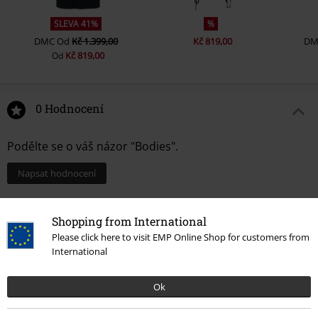
SLEVA 41%
%
DMC
Od
Kč 1.399,00
Kč 819,00
DM
Kč 819,00
Od
0 Hodnocení
Podělte se o váš názor "Bodies".
Napsat hodnocení
Shopping from International
Please click here to visit EMP Online Shop for customers from
International
Ok