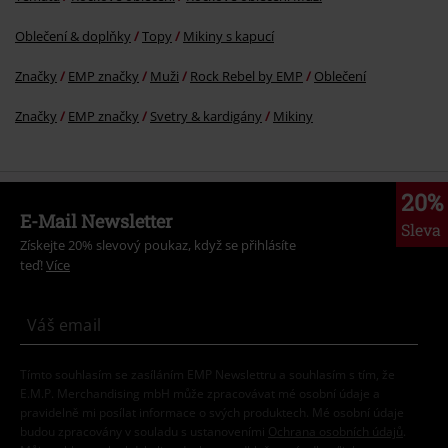
Oblečení & doplňky
Topy
Mikiny s kapucí
Značky
EMP značky
Muži
Rock Rebel by EMP
Oblečení
Značky
EMP značky
Svetry & kardigány
Mikiny
20%
E-Mail Newsletter
Sleva
Získejte 20% slevový poukaz, když se přihlásíte
teď!
Více
Tímto souhlasím se zasíláním EMP Newslettru a souhlasím s tím, že
E.M.P. Merchandising mbH může zpracovávat mé osobní údaje a
pravidelně mi posílat informace o svých produktech. Mé osobní údaje
budou zpracovány v souladu s ustanoveními
Ochrana osobních údajů
.