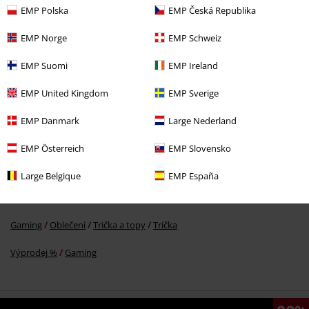
EMP Polska
EMP Česká Republika
EMP Norge
EMP Schweiz
EMP Suomi
EMP Ireland
Kč 549,00
EMP United Kingdom
EMP Sverige
More categories. More options.
EMP Danmark
Large Nederland
Oblečení
Trička a topy
Trička
EMP Österreich
EMP Slovensko
Oblečení & doplňky
Topy
Trička
Large Belgique
EMP España
Gaming
Top pro hráče
Žánr
Plošinovky
Gaming
Oblečení
Trička a topy
Trička
Výprodej %
Gaming