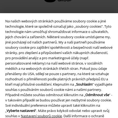
Na našich webových stránkách používáme soubory cookie a jiné
technologie, které se společně označují jako „soubory cookies“. Tyto
technologie nám umožňují shromažďovat informace o uživatelích,
jejich chování a zařízeních. Některé soubory cookie umísťujeme my,
jiné pocházejí od našich partnerů. My a naši partneři používáme
soubory cookie pro zajištění spolehlivosti a bezpečnosti naší webové
stránky, pro zlepšení a přizpůsobení vašich nákupních zkušeností,
pro provádění analýz a pro marketingové účely (např.
Právní informace
personalizované reklamy) na naší webové stránce, v sociálních
médiích a na webových stránkách třetích stran. Pokud jsou údaje
Podmínky
přenášeny do USA, sdílejí se pouze s partnery, na které se vztahuje
rozhodnutí o přiměřenosti podle platných právních předpisů EU a
Prohlášení
kteří mají příslušné osvědčení. Klepnutím na „
Souhlasím
“ vyjadřujete
souhlas s používáním souborů cookie námi a našimi partnery.
Ochrana osobních údajů
Případně můžete souhlas odmítnout kliknutím na „
Odmítnout vše
“ -
v takovém případě se budou používat jen nezbytné soubory cookie.
Likvidace odpadu a ochrana životního prostředí
Své individuální preference můžete upravit také kliknutím na
„
Vyberte nastavení
“. Máte právo kdykoli odvolat nebo upravit svůj
souhlas v
Nastavení souborů cookie
. Další informace o ochraně
Prohlášení o shodě