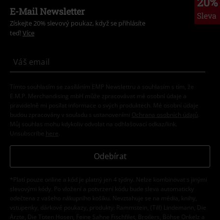
20%
E-Mail Newsletter
Sleva
Získejte 20% slevový poukaz, když se přihlásíte
teď!
Více
Tímto souhlasím se zasíláním EMP Newslettru a souhlasím s tím, že
E.M.P. Merchandising mbH může zpracovávat mé osobní údaje a
pravidelně mi posílat informace o svých produktech. Mé osobní údaje
budou zpracovány v souladu s ustanoveními
Ochrana osobních údajů
.
Můj souhlas mohu kdykoliv odvolat na odhlašovací odkaz/link.
Unsubscribe
here
.
Odebírat
*Platí pouze online a kód je platný jen 4 týdny. Nelze kombinovat s jinými
slevovými kódy. Po vložení a potvrzení kódu bude sleva automaticky
odečtena z vašeho nákupního košíku. Nevztahuje se na média, knihy,
vstupenky, dárkové poukazy, produkty: Rammstein, (Till) Lindemann, Die
Ärzte, Die Toten Hosen, Feine Sahne Fischfilet, Broilers, Böhse Onkelz a