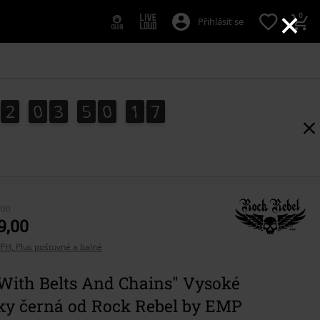
×
0
Přihlásit se
2
0
3
5
0
1
5
2
0
3
5
0
1
5
2
6
,00
9,00
PH, Plus poštovné a balné
 With Belts And Chains" Vysoké
ky černá od Rock Rebel by EMP