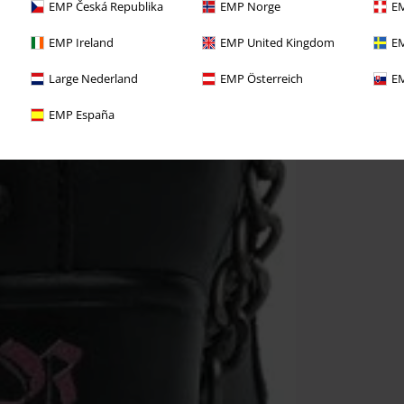
EMP Česká Republika
EMP Norge
EM
EMP Ireland
EMP United Kingdom
EM
Large Nederland
EMP Österreich
EM
EMP España