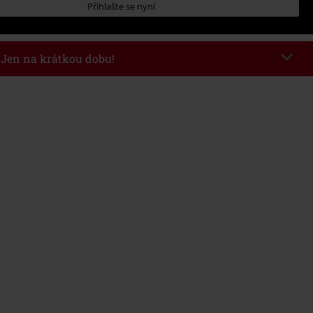
Přihlašte se nyní
- Jen na krátkou dobu!
kazu
WEEKEND
Kopírovat kód
26
nota objednávky 1.299 Kč.
 v košíku, se sleva uplatní automaticky.
at s jinými akciovými kódy. Sleva se nevztahuje na: knihy, média, vstupenky,
ll) Lindemann, Böhse Onkelz, Broilers, Die Ärzte, Die Toten Hosen, Metality,
y a položky, jejichž koupí podpoříte nadaci.