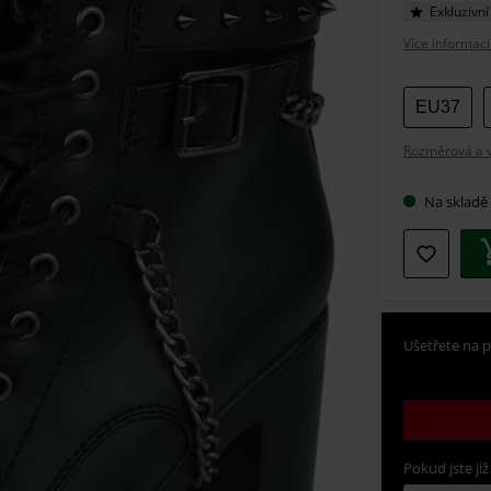
Exkluzivní
Více informací
Vybert
EU37
si
Rozměrová a ve
velikos
Na skladě
Ušetřete na p
Pokud jste již