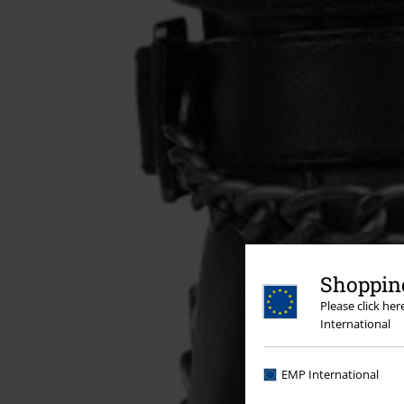
Shopping
Please click he
International
EMP International