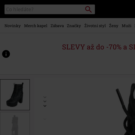
Přejít k
Vyhledávání
Katalog
hlavnímu
vyhledávání
obsahu
Novinky
Merch kapel
Zábava
Značky
Životní styl
Ženy
Muži
SLEVY až do -70% a 
https://www.emp-
shop.cz/p/boots-
with-
belts-
and-
chains/545058.html