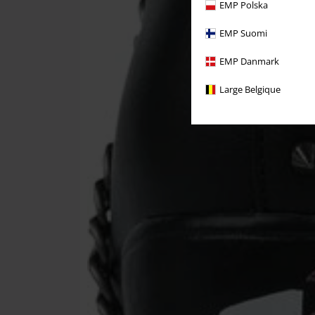
EMP Polska
EMP Suomi
EMP Danmark
Large Belgique