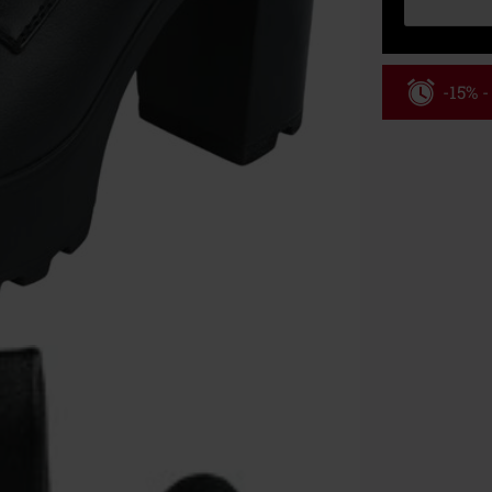
-15% 
Kód pou
Platné do 8/9/
Minimální hod
Po zadání kódu
Nelze kombinov
Rammstein, (Ti
dárkové poukaz