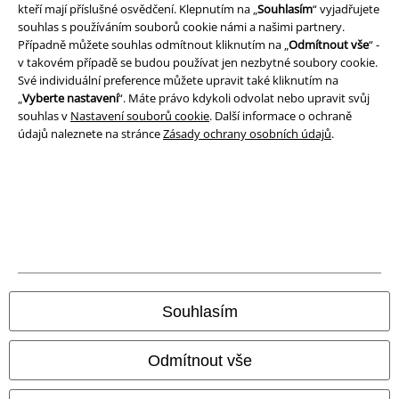
kteří mají příslušné osvědčení. Klepnutím na „
Souhlasím
“ vyjadřujete
Prohlášení
souhlas s používáním souborů cookie námi a našimi partnery.
Případně můžete souhlas odmítnout kliknutím na „
Odmítnout vše
“ -
Ochrana osobních údajů
v takovém případě se budou používat jen nezbytné soubory cookie.
Své individuální preference můžete upravit také kliknutím na
Likvidace odpadu a ochrana životního prostředí
„
Vyberte nastavení
“. Máte právo kdykoli odvolat nebo upravit svůj
souhlas v
Nastavení souborů cookie
. Další informace o ochraně
Prohlášení o shodě
údajů naleznete na stránce
Zásady ochrany osobních údajů
.
Informace o přístupnosti
Nastavení souborů cookie
Odstoupení od smlouvy
Všechny ceny jsou včetně DPH, bez
poštovného a balného
Souhlasím
© 1986-2026 EMP Merchandising
Odmítnout vše