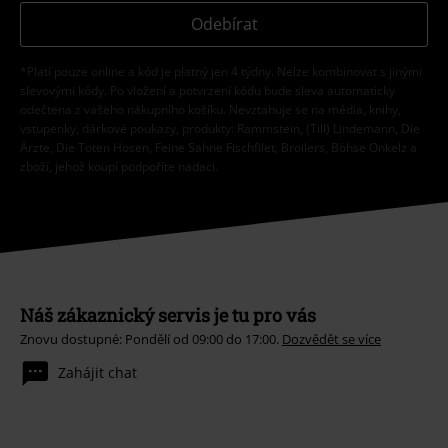
Odebírat
*Platí pouze online a kód je platný jen 4 týdny. Nelze kombinovat s jinými
slevovými kódy. Po vložení a potvrzení kódu bude sleva automaticky
odečtena z vašeho nákupního košíku. Nevztahuje se na média, knihy,
vstupenky, dárkové poukazy, produkty: Rammstein, (Till) Lindemann, Die
Ärzte, Die Toten Hosen, Feine Sahne Fischfilet, Broilers, Böhse Onkelz a
zboží, jehož koupí podpoříte nadaci.
Náš zákaznický servis je tu pro vás
Znovu dostupné: Pondělí od 09:00 do 17:00.
Dozvědět se více
Zahájit chat