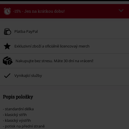
-15% - Jen na krátkou dobu!
Kód poukazu
WEEKEND
Kopírovat kód
Platné do 8/9/26
Platba PayPal
Minimální hodnota objednávky 1.299 Kč.
Exkluzivní zboží a oficiálně licencovaý merch
Po zadání kódu v košíku, se sleva uplatní automaticky.
Nelze kombinovat s jinými akciovými kódy. Sleva se nevztahuje na: knihy,
Nakupujte bez stresu. Máte 30 dní na vrácení!
média, vstupenky, Rammstein, (Till) Lindemann, Böhse Onkelz, Broilers, Die
Ärzte, Die Toten Hosen, Metality, dárkové poukazy a položky, jejichž koupí
podpoříte nadaci.
Vynikající služby
Popis položky
- standardní délka
- klasický střih
- klasický výstřih
- potisk na přední straně