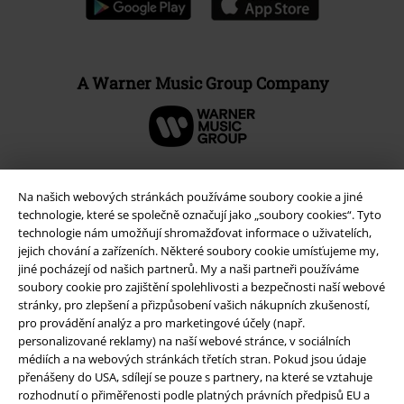
A Warner Music Group Company
Na našich webových stránkách používáme soubory cookie a jiné
technologie, které se společně označují jako „soubory cookies“. Tyto
technologie nám umožňují shromažďovat informace o uživatelích,
jejich chování a zařízeních. Některé soubory cookie umísťujeme my,
jiné pocházejí od našich partnerů. My a naši partneři používáme
soubory cookie pro zajištění spolehlivosti a bezpečnosti naší webové
stránky, pro zlepšení a přizpůsobení vašich nákupních zkušeností,
pro provádění analýz a pro marketingové účely (např.
personalizované reklamy) na naší webové stránce, v sociálních
Právní informace
médiích a na webových stránkách třetích stran. Pokud jsou údaje
Podmínky
přenášeny do USA, sdílejí se pouze s partnery, na které se vztahuje
rozhodnutí o přiměřenosti podle platných právních předpisů EU a