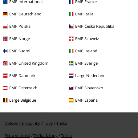
EMP International
EMP France
Naposledy navštívené
EMP Deutschland
EMP Italia
EMP Polska
EMP Česká Republika
EMP Norge
EMP Schweiz
EMP Suomi
EMP Ireland
EMP United Kingdom
EMP Sverige
%
EMP Danmark
Large Nederland
Kč 467,00
EMP Österreich
EMP Slovensko
Large Belgique
EMP España
More categories. More options.
Oblečení
Trička a topy
Trička
Oblečení & doplňky
Topy
Trička
Extra velikosti
Trička & topy
Trička