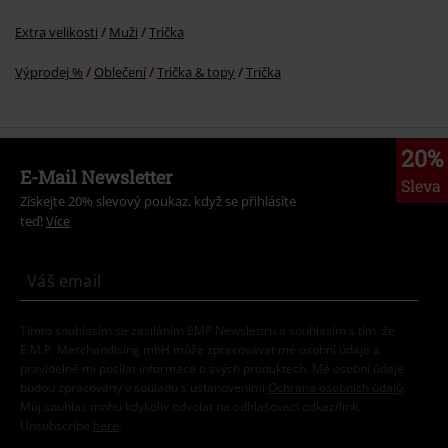
Extra velikosti
Muži
Trička
Výprodej %
Oblečení
Trička & topy
Trička
20%
E-Mail Newsletter
Sleva
Získejte 20% slevový poukaz, když se přihlásíte
teď!
Více
Tímto souhlasím se zasíláním EMP Newslettru a souhlasím s tím, že
E.M.P. Merchandising mbH může zpracovávat mé osobní údaje a
pravidelně mi posílat informace o svých produktech. Mé osobní údaje
budou zpracovány v souladu s ustanoveními
Ochrana osobních údajů
.
Můj souhlas mohu kdykoliv odvolat na odhlašovací odkaz/link.
Unsubscribe
here
.