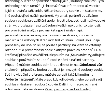
technologie, které se společně označují jako „soubory cookies“. Tyto
technologie nám umožňují shromažďovat informace o uživatelích,
jejich chování a zařízeních. Některé soubory cookie umísťujeme my,
jiné pocházejí od našich partnerů. My a naši partneři používáme
soubory cookie pro zajištění spolehlivosti a bezpečnosti naší webové
stránky, pro zlepšení a přizpůsobení vašich nákupních zkušeností,
pro provádění analýz a pro marketingové účely (např.
Právní informace
personalizované reklamy) na naší webové stránce, v sociálních
médiích a na webových stránkách třetích stran. Pokud jsou údaje
Podmínky
přenášeny do USA, sdílejí se pouze s partnery, na které se vztahuje
rozhodnutí o přiměřenosti podle platných právních předpisů EU a
Prohlášení
kteří mají příslušné osvědčení. Klepnutím na „
Souhlasím
“ vyjadřujete
souhlas s používáním souborů cookie námi a našimi partnery.
Ochrana osobních údajů
Případně můžete souhlas odmítnout kliknutím na „
Odmítnout vše
“ -
v takovém případě se budou používat jen nezbytné soubory cookie.
Své individuální preference můžete upravit také kliknutím na
Likvidace odpadu a ochrana životního prostředí
„
Vyberte nastavení
“. Máte právo kdykoli odvolat nebo upravit svůj
souhlas v
Nastavení souborů cookie
. Další informace o ochraně
Prohlášení o shodě
údajů naleznete na stránce
Zásady ochrany osobních údajů
.
Informace o přístupnosti
Nastavení souborů cookie