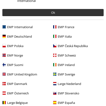
International
Rád bych si koupil Harley znova.
Ok
Vypadající a pěkné vzhledové boty. Velmi lákavé ke koupi.
EMP International
EMP France
EMP Deutschland
EMP Italia
Kvalita
EMP Polska
EMP Česká Republika
5
Design
EMP Norge
EMP Schweiz
5
Střih
EMP Suomi
EMP Ireland
5
Pomohlo Vám toto hodnocení?
EMP United Kingdom
EMP Sverige
EMP Danmark
Large Nederland
EMP Österreich
EMP Slovensko
Komentář
Large Belgique
EMP España