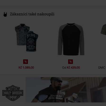
Zákazníci také nakoupili
%
%
Kč 1.089,00
Kč 439,00
DMC
Od