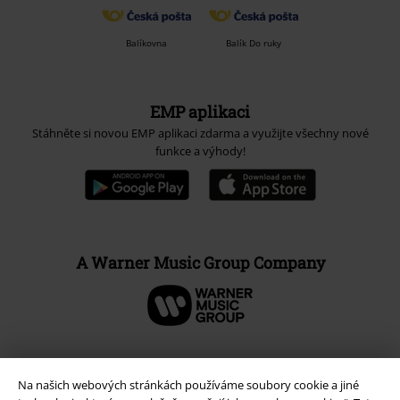
Balíkovna
Balík Do ruky
EMP aplikaci
Stáhněte si novou EMP aplikaci zdarma a využijte všechny nové
funkce a výhody!
A Warner Music Group Company
Na našich webových stránkách používáme soubory cookie a jiné