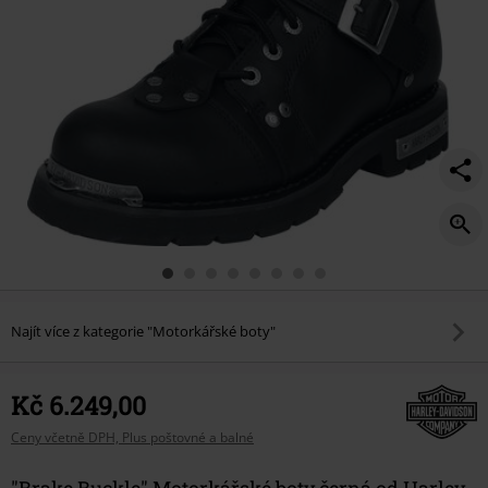
Najít více z kategorie "Motorkářské boty"
Kč 6.249,00
Ceny včetně DPH, Plus poštovné a balné
"Brake Buckle" Motorkářské boty černá od Harley