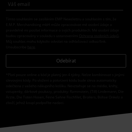
Tímto souhlasím se zasíláním EMP Newslettru a souhlasím s tím, že
E.M.P. Merchandising mbH může zpracovávat mé osobní údaje a
pravidelně mi posílat informace o svých produktech. Mé osobní údaje
budou zpracovány v souladu s ustanoveními
Ochrana osobních údajů
.
Můj souhlas mohu kdykoliv odvolat na odhlašovací odkaz/link.
Unsubscribe
here
.
Odebírat
*Platí pouze online a kód je platný jen 4 týdny. Nelze kombinovat s jinými
slevovými kódy. Po vložení a potvrzení kódu bude sleva automaticky
odečtena z vašeho nákupního košíku. Nevztahuje se na média, knihy,
vstupenky, dárkové poukazy, produkty: Rammstein, (Till) Lindemann, Die
Ärzte, Die Toten Hosen, Feine Sahne Fischfilet, Broilers, Böhse Onkelz a
zboží, jehož koupí podpoříte nadaci.