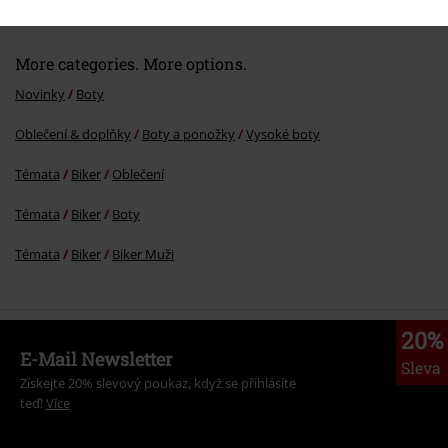
More categories. More options.
Novinky
Boty
Oblečení & doplňky
Boty a ponožky
Vysoké boty
Odeslat komentář
Témata
Biker
Oblečení
Témata
Biker
Boty
Témata
Biker
Biker Muži
20%
E-Mail Newsletter
Sleva
Získejte 20% slevový poukaz, když se přihlásíte
teď!
Více