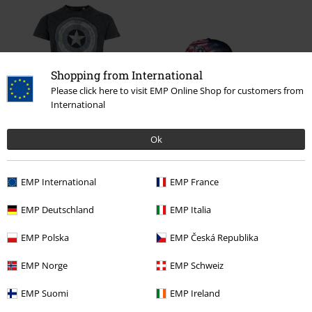
Shopping from International
Please click here to visit EMP Online Shop for customers from
International
%
%
Ok
Kč 655,00
Kč 469,00
EMP International
EMP France
0 Hodnocení
EMP Deutschland
EMP Italia
Podělte se o váš názor "Brave New World - Captain
EMP Polska
EMP Česká Republika
America - Flag".
EMP Norge
EMP Schweiz
Napsat hodnocení
EMP Suomi
EMP Ireland