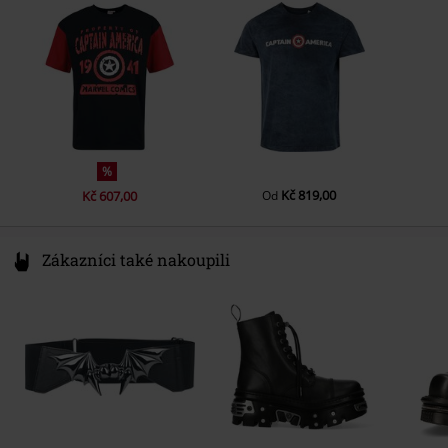
Netherlands
Barva
www.difuzed.com
vícebarevný
%
Kč 819,00
Kč 607,00
Od
Zákazníci také nakoupili