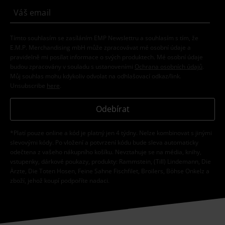
Tímto souhlasím se zasíláním EMP Newslettru a souhlasím s tím, že
E.M.P. Merchandising mbH může zpracovávat mé osobní údaje a
pravidelně mi posílat informace o svých produktech. Mé osobní údaje
budou zpracovány v souladu s ustanoveními
Ochrana osobních údajů
.
Můj souhlas mohu kdykoliv odvolat na odhlašovací odkaz/link.
Unsubscribe
here
.
Odebírat
*Platí pouze online a kód je platný jen 4 týdny. Nelze kombinovat s jinými
slevovými kódy. Po vložení a potvrzení kódu bude sleva automaticky
odečtena z vašeho nákupního košíku. Nevztahuje se na média, knihy,
vstupenky, dárkové poukazy, produkty: Rammstein, (Till) Lindemann, Die
Ärzte, Die Toten Hosen, Feine Sahne Fischfilet, Broilers, Böhse Onkelz a
zboží, jehož koupí podpoříte nadaci.