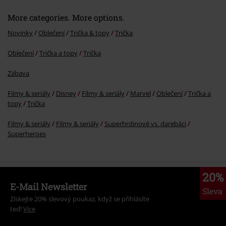
More categories. More options.
Novinky
Oblečení
Trička & topy
Trička
Oblečení
Trička a topy
Trička
Zábava
Filmy & seriály
Disney
Filmy & seriály
Marvel
Oblečení
Trička a
topy
Trička
Filmy & seriály
Filmy & seriály
Superhrdinové vs. darebáci
Superheroes
20%
E-Mail Newsletter
Sleva
Získejte 20% slevový poukaz, když se přihlásíte
teď!
Více