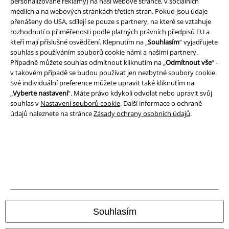
personalizované reklamy) na naší webové stránce, v sociálních
médiích a na webových stránkách třetích stran. Pokud jsou údaje
Balíkovna
Balík Do ruky
přenášeny do USA, sdílejí se pouze s partnery, na které se vztahuje
rozhodnutí o přiměřenosti podle platných právních předpisů EU a
kteří mají příslušné osvědčení. Klepnutím na „
Souhlasím
“ vyjadřujete
souhlas s používáním souborů cookie námi a našimi partnery.
EMP aplikaci
Případně můžete souhlas odmítnout kliknutím na „
Odmítnout vše
“ -
Stáhněte si novou EMP aplikaci zdarma a využijte všechny nové
v takovém případě se budou používat jen nezbytné soubory cookie.
funkce a výhody!
Své individuální preference můžete upravit také kliknutím na
„
Vyberte nastavení
“. Máte právo kdykoli odvolat nebo upravit svůj
souhlas v
Nastavení souborů cookie
. Další informace o ochraně
údajů naleznete na stránce
Zásady ochrany osobních údajů
.
A Warner Music Group Company
Souhlasím