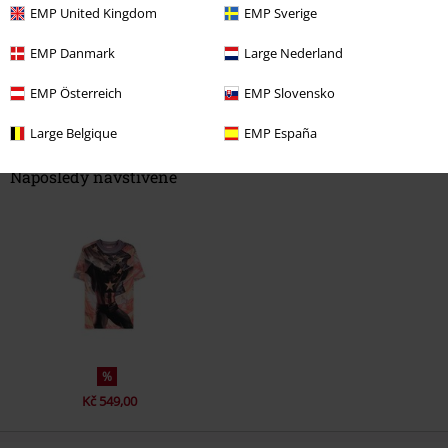
EMP United Kingdom
EMP Sverige
EMP Danmark
Large Nederland
EMP Österreich
EMP Slovensko
Large Belgique
EMP España
Naposledy navštívené
%
Kč 549,00