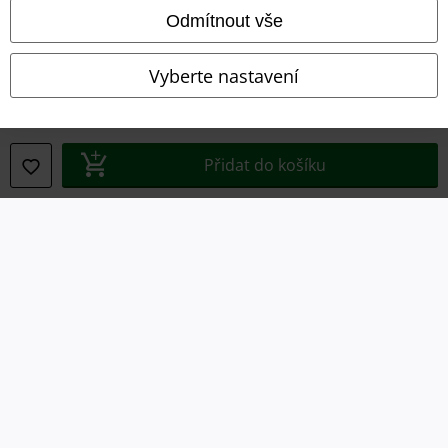
Odmítnout vše
Vyberte nastavení
Právní informace
Podmínky
Přidat do košíku
Prohlášení
Ochrana osobních údajů
Likvidace odpadu a ochrana životního prostředí
Prohlášení o shodě
Informace o přístupnosti
Nastavení souborů cookie