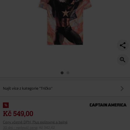
-
-
flag/579606.html
Najít více z kategorie "Tričko"
%
Kč 549,00
Ceny včetně DPH, Plus poštovné a balné
30 dní – nejlepší cena
:
Kč 342,42