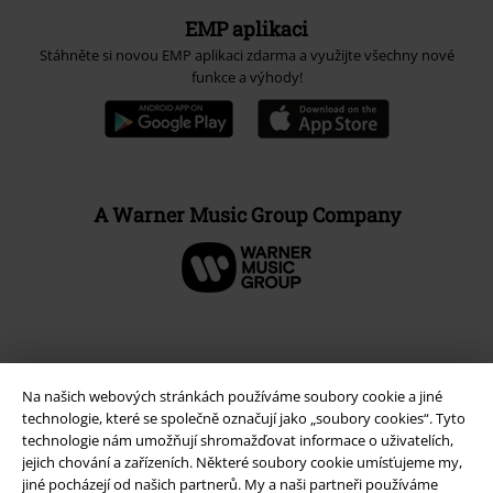
EMP aplikaci
Stáhněte si novou EMP aplikaci zdarma a využijte všechny nové
funkce a výhody!
A Warner Music Group Company
Na našich webových stránkách používáme soubory cookie a jiné
technologie, které se společně označují jako „soubory cookies“. Tyto
technologie nám umožňují shromažďovat informace o uživatelích,
jejich chování a zařízeních. Některé soubory cookie umísťujeme my,
jiné pocházejí od našich partnerů. My a naši partneři používáme