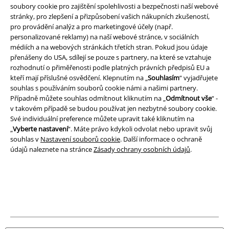
soubory cookie pro zajištění spolehlivosti a bezpečnosti naší webové
stránky, pro zlepšení a přizpůsobení vašich nákupních zkušeností,
Právní informace
pro provádění analýz a pro marketingové účely (např.
personalizované reklamy) na naší webové stránce, v sociálních
Podmínky
médiích a na webových stránkách třetích stran. Pokud jsou údaje
přenášeny do USA, sdílejí se pouze s partnery, na které se vztahuje
Prohlášení
rozhodnutí o přiměřenosti podle platných právních předpisů EU a
kteří mají příslušné osvědčení. Klepnutím na „
Souhlasím
“ vyjadřujete
Ochrana osobních údajů
souhlas s používáním souborů cookie námi a našimi partnery.
Případně můžete souhlas odmítnout kliknutím na „
Odmítnout vše
“ -
Likvidace odpadu a ochrana životního prostředí
v takovém případě se budou používat jen nezbytné soubory cookie.
Své individuální preference můžete upravit také kliknutím na
„
Prohlášení o shodě
Vyberte nastavení
“. Máte právo kdykoli odvolat nebo upravit svůj
souhlas v
Nastavení souborů cookie
. Další informace o ochraně
údajů naleznete na stránce
Zásady ochrany osobních údajů
.
Informace o přístupnosti
Nastavení souborů cookie
Odstoupení od smlouvy
Všechny ceny jsou včetně DPH, bez
poštovného a balného