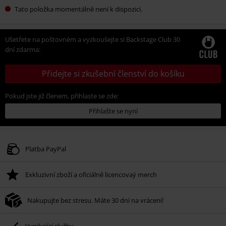
Tato položka momentálně není k dispozici.
Ušetřete na poštovném a vyzkoušejte si Backstage Club 30
dní zdarma:
Přidejte si zkušební členství do košíku
Pokud jste již členem, přihlaste se zde:
Přihlašte se nyní
Platba PayPal
Exkluzivní zboží a oficiálně licencovaý merch
Nakupujte bez stresu. Máte 30 dní na vrácení!