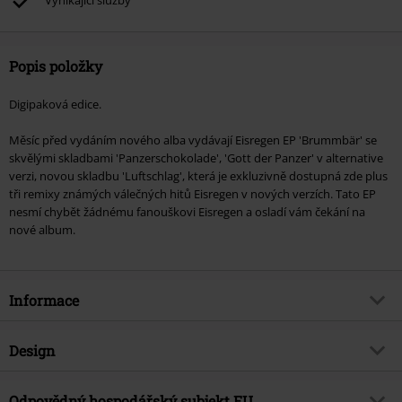
Vynikající služby
Popis položky
Digipaková edice.
Měsíc před vydáním nového alba vydávají Eisregen EP 'Brummbär' se
skvělými skladbami 'Panzerschokolade', 'Gott der Panzer' v alternative
verzi, novou skladbu 'Luftschlag', která je exkluzivně dostupná zde plus
tři remixy známých válečných hitů Eisregen v nových verzích. Tato EP
nesmí chybět žádnému fanouškovi Eisregen a osladí vám čekání na
nové album.
Informace
Zboží č.
316209
Design
Název
Brummbär
Typ výrobku
CD
Hudební žánr
Odpovědný hospodářský subjekt EU
Death Metal