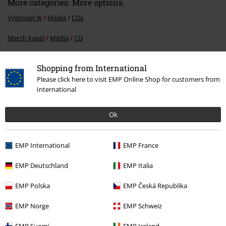
More categories. More options.
Výprodej %
Média
CDs
Merch kapel
Média
CD
Merch kapel
Top Bands
Eisregen
Shopping from International
Merch kapel
Žánr
Death Metal
Please click here to visit EMP Online Shop for customers from
International
Ok
20%
E-Mail Newsletter
Sleva
Získejte 20% slevový poukaz, když se přihlásíte
EMP International
EMP France
teď!
Více
EMP Deutschland
EMP Italia
EMP Polska
EMP Česká Republika
EMP Norge
EMP Schweiz
Tímto souhlasím se zasíláním EMP Newslettru a souhlasím s tím, že
E.M.P. Merchandising mbH může zpracovávat mé osobní údaje a