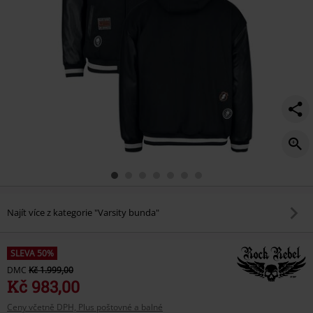
Najít více z kategorie "Varsity bunda"
SLEVA 50%
DMC
Kč 1.999,00
Kč 983,00
Ceny včetně DPH, Plus poštovné a balné