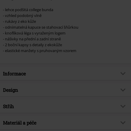
- lehce podšitá college bunda
- vzhled podobný vlně
- rukávy z eko kůže
- odnímatelná kapuce se stahovací šňůrkou
- knoflíková léga s vyraženým logem
- nášivky na přední a zadní straně
- 2 boční kapsy s detaily z ekokůže
- elastické manžety s pruhovaným vzorem
Informace
Zboží č.
553678
Design
Název
Bunda s koženkovými detaily
Typ výrobku
Varsity bunda
Brand
Střih
Rock Rebel by EMP
Vzor
běžný
Exkluzivně
Ano
Délka
Normální
Vytištěno
Materiál a péče
Ne
Téma produktů
Rockové oblečení, Street oblečení