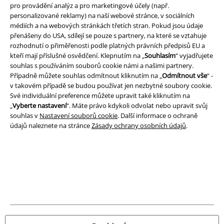
pro provádění analýz a pro marketingové účely (např.
personalizované reklamy) na naší webové stránce, v sociálních
Právní informace
médiích a na webových stránkách třetích stran. Pokud jsou údaje
přenášeny do USA, sdílejí se pouze s partnery, na které se vztahuje
Podmínky
rozhodnutí o přiměřenosti podle platných právních předpisů EU a
kteří mají příslušné osvědčení. Klepnutím na „
Souhlasím
“ vyjadřujete
Prohlášení
souhlas s používáním souborů cookie námi a našimi partnery.
Případně můžete souhlas odmítnout kliknutím na „
Odmítnout vše
“ -
Ochrana osobních údajů
v takovém případě se budou používat jen nezbytné soubory cookie.
Své individuální preference můžete upravit také kliknutím na
Likvidace odpadu a ochrana životního prostředí
„
Vyberte nastavení
“. Máte právo kdykoli odvolat nebo upravit svůj
souhlas v
Nastavení souborů cookie
. Další informace o ochraně
údajů naleznete na stránce
Zásady ochrany osobních údajů
.
Prohlášení o shodě
Informace o přístupnosti
Nastavení souborů cookie
Odstoupení od smlouvy
Všechny ceny jsou včetně DPH, bez
poštovného a balného