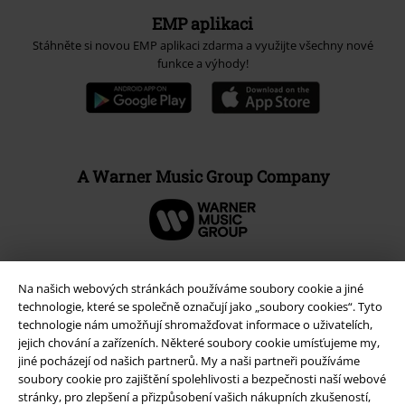
EMP aplikaci
Stáhněte si novou EMP aplikaci zdarma a využijte všechny nové
funkce a výhody!
A Warner Music Group Company
Na našich webových stránkách používáme soubory cookie a jiné
technologie, které se společně označují jako „soubory cookies“. Tyto
technologie nám umožňují shromažďovat informace o uživatelích,
jejich chování a zařízeních. Některé soubory cookie umísťujeme my,
jiné pocházejí od našich partnerů. My a naši partneři používáme
soubory cookie pro zajištění spolehlivosti a bezpečnosti naší webové
stránky, pro zlepšení a přizpůsobení vašich nákupních zkušeností,