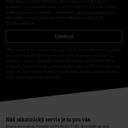
E.M.P. Merchandising mbH může zpracovávat mé osobní údaje a
pravidelně mi posílat informace o svých produktech. Mé osobní údaje
budou zpracovány v souladu s ustanoveními
Ochrana osobních údajů
.
Můj souhlas mohu kdykoliv odvolat na odhlašovací odkaz/link.
Unsubscribe
here
.
Odebírat
*Platí pouze online a kód je platný jen 4 týdny. Nelze kombinovat s jinými
slevovými kódy. Po vložení a potvrzení kódu bude sleva automaticky
odečtena z vašeho nákupního košíku. Nevztahuje se na média, knihy,
vstupenky, dárkové poukazy, produkty: Rammstein, (Till) Lindemann, Die
Ärzte, Die Toten Hosen, Feine Sahne Fischfilet, Broilers, Böhse Onkelz a
zboží, jehož koupí podpoříte nadaci.
Náš zákaznický servis je tu pro vás
Znovu dostupné: Pondělí od 09:00 do 17:00.
Dozvědět se více