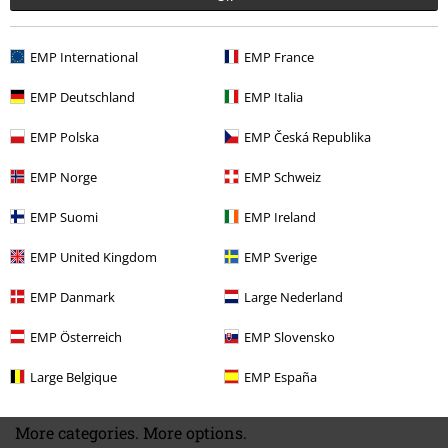
EMP International
EMP France
EMP Deutschland
EMP Italia
Naposledy navštívené
EMP Polska
EMP Česká Republika
EMP Norge
EMP Schweiz
EMP Suomi
EMP Ireland
EMP United Kingdom
EMP Sverige
EMP Danmark
Large Nederland
SLEVA 50%
EMP Österreich
EMP Slovensko
DMC
Kč 1.999,00
Kč 983,00
Large Belgique
EMP España
More categories. More options.