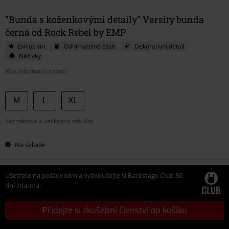
"Bunda s koženkovými detaily" Varsity bunda
černá od Rock Rebel by EMP
Exkluzivní
Odnímatelné části
Dekorativní detail
Nášivky
Více informací o zboží
Vyberte
M
L
XL
si
Rozměrová a velikostní tabulka
velikost
Na skladě
Ušetřete na poštovném a vyzkoušejte si Backstage Club 30
dní zdarma:
Přidejte si zkušební členství do košíku