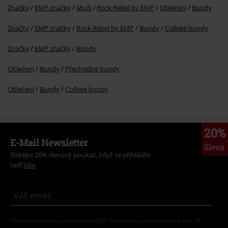
Značky
EMP značky
Muži
Rock Rebel by EMP
Oblečení
Bundy
Značky
EMP značky
Rock Rebel by EMP
Bundy
College bundy
Značky
EMP značky
Bundy
Oblečení
Bundy
Přechodné bundy
Oblečení
Bundy
College bundy
20%
E-Mail Newsletter
Sleva
Získejte 20% slevový poukaz, když se přihlásíte
teď!
Více
Tímto souhlasím se zasíláním EMP Newslettru a souhlasím s tím, že