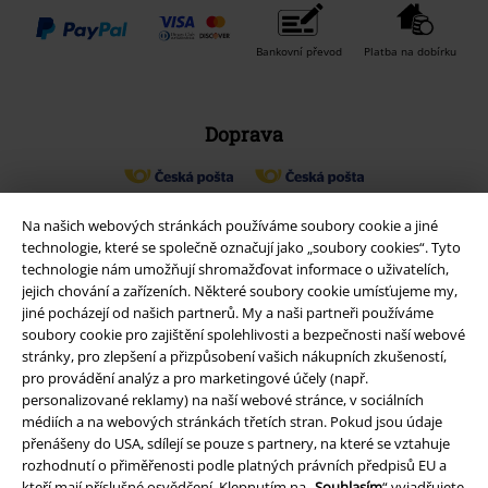
Bankovní převod
Platba na dobírku
Doprava
Balíkovna
Balík Do ruky
Na našich webových stránkách používáme soubory cookie a jiné
technologie, které se společně označují jako „soubory cookies“. Tyto
technologie nám umožňují shromažďovat informace o uživatelích,
EMP aplikaci
jejich chování a zařízeních. Některé soubory cookie umísťujeme my,
jiné pocházejí od našich partnerů. My a naši partneři používáme
Stáhněte si novou EMP aplikaci zdarma a využijte všechny nové
soubory cookie pro zajištění spolehlivosti a bezpečnosti naší webové
funkce a výhody!
stránky, pro zlepšení a přizpůsobení vašich nákupních zkušeností,
pro provádění analýz a pro marketingové účely (např.
personalizované reklamy) na naší webové stránce, v sociálních
médiích a na webových stránkách třetích stran. Pokud jsou údaje
přenášeny do USA, sdílejí se pouze s partnery, na které se vztahuje
rozhodnutí o přiměřenosti podle platných právních předpisů EU a
A Warner Music Group Company
kteří mají příslušné osvědčení. Klepnutím na „
Souhlasím
“ vyjadřujete