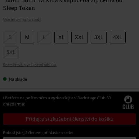
Sleep Token
Více informací o zboží
Vyberte
S
M
L
XL
XXL
3XL
4XL
si
velikost
5XL
Rozměrová a velikostní tabulka
Na skladě
Ušetřete na poštovném a vyzkoušejte si Backstage Club 30
dní zdarma:
Přidejte si zkušební členství do košíku
Pokud jste již členem, přihlaste se zde: