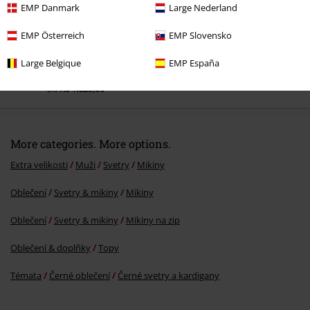
EMP Danmark
Large Nederland
EMP Österreich
EMP Slovensko
Large Belgique
EMP España
Kč 1.629,00
Od
More categories. More options.
Extra velikosti
Muži
Svetry
Mikiny
Oblečení
Svetry & mikiny
Mikiny
Oblečení
Svetry & mikiny
Mikiny na zip
Oblečení & doplňky
Topy
Témata
Černé oblečení
Černé svetry a kardigany