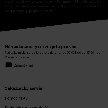
vstupenky, dárkové poukazy, produkty: Rammstein, (Till) Lindemann, Die
Ärzte, Die Toten Hosen, Feine Sahne Fischfilet, Broilers, Böhse Onkelz a
zboží, jehož koupí podpoříte nadaci.
Náš zákaznický servis je tu pro vás
Náš zákaznický servis je k dispozici dnes od 09:00 hod do 17:00 hod.
Dozvědět se více
Zahájit chat
Zákaznícky servis
Pomoc / FAQ
Podmínky vracení zboží