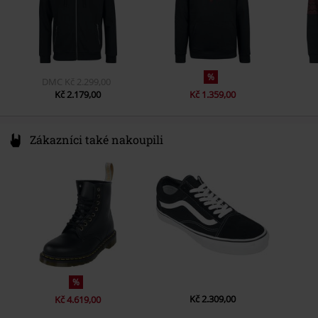
Kapsy
Boční kapsy
Barva
černá
%
DMC
Kč 2.299,00
Kč 2.179,00
Kč 1.359,00
Zákazníci také nakoupili
%
Kč 2.309,00
Kč 4.619,00