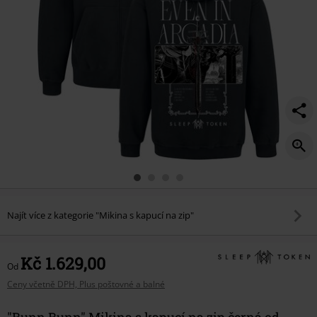
Najít více z kategorie "Mikina s kapucí na zip"
Kč 1.629,00
Od
Ceny včetně DPH, Plus poštovné a balné
"Bunn Bunn" Mikina s kapucí na zip černá od