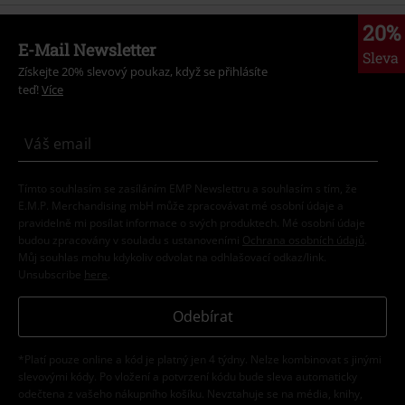
20%
E-Mail Newsletter
Sleva
Získejte 20% slevový poukaz, když se přihlásíte
teď!
Více
Tímto souhlasím se zasíláním EMP Newslettru a souhlasím s tím, že
E.M.P. Merchandising mbH může zpracovávat mé osobní údaje a
pravidelně mi posílat informace o svých produktech. Mé osobní údaje
budou zpracovány v souladu s ustanoveními
Ochrana osobních údajů
.
Můj souhlas mohu kdykoliv odvolat na odhlašovací odkaz/link.
Unsubscribe
here
.
Odebírat
*Platí pouze online a kód je platný jen 4 týdny. Nelze kombinovat s jinými
slevovými kódy. Po vložení a potvrzení kódu bude sleva automaticky
odečtena z vašeho nákupního košíku. Nevztahuje se na média, knihy,