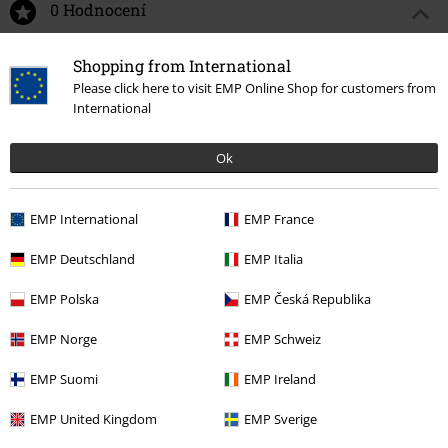
0 Hodnocení
Podělte se o váš názor "Bunn Bunn".
Shopping from International
Please click here to visit EMP Online Shop for customers from
Napsat hodnocení
International
Ok
EMP International
EMP France
EMP Deutschland
EMP Italia
EMP Polska
EMP Česká Republika
EMP Norge
EMP Schweiz
Naposledy navštívené
EMP Suomi
EMP Ireland
EMP United Kingdom
EMP Sverige