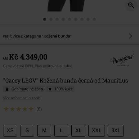
Najít více z kategorie "Kožená bunda"
Kč 4.349,00
Od
Ceny včetně DPH, Plus poštovné a balné
"Cacey LEGV" Kožená bunda černá od Mauritius
Odnímatelné části
100% kuže
Více informací o zboží
(6)
Vyberte
XS
S
M
L
XL
XXL
3XL
si