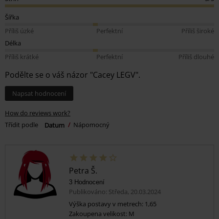
Šířka
Příliš úzké
Perfektní
Příliš široké
Délka
Příliš krátké
Perfektní
Příliš dlouhé
Podělte se o váš názor "Cacey LEGV".
Napsat hodnocení
How do reviews work?
Třídit podle
Datum
Nápomocný
Petra Š.
3 Hodnocení
Publikováno: Středa, 20.03.2024
Výška postavy v metrech: 1,65
Zakoupena velikost: M