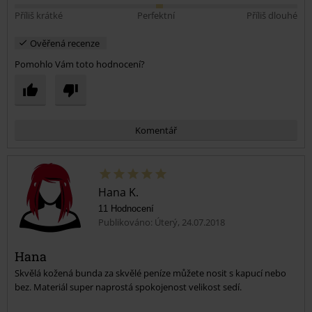
Příliš krátké
Perfektní
Příliš dlouhé
Ověřená recenze
Pomohlo Vám toto hodnocení?
Komentář
Hana K.
11 Hodnocení
Publikováno: Úterý, 24.07.2018
Hana
Skvělá kožená bunda za skvělé peníze můžete nosit s kapucí nebo
Odeslat komentář
bez. Materiál super naprostá spokojenost velikost sedí.