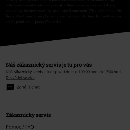
odečtena z vašeho nákupního košíku. Nevztahuje se na média, knihy,
vstupenky, dárkové poukazy, produkty: Rammstein, (Till) Lindemann, Die
Ärzte, Die Toten Hosen, Feine Sahne Fischfilet, Broilers, Böhse Onkelz a
zboží, jehož koupí podpoříte nadaci.
Náš zákaznický servis je tu pro vás
Náš zákaznický servis je k dispozici dnes od 09:00 hod do 17:00 hod.
Dozvědět se více
Zahájit chat
Zákaznícky servis
Pomoc / FAQ