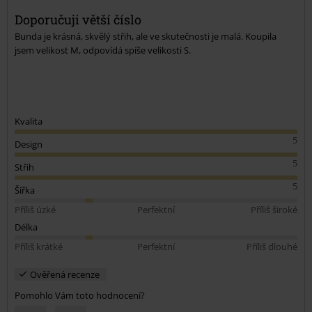
Doporučuji větší číslo
Bunda je krásná, skvělý střih, ale ve skutečnosti je malá. Koupila
jsem velikost M, odpovídá spíše velikosti S.
Kvalita
5
Design
5
Střih
5
Šířka
Příliš úzké
Perfektní
Příliš široké
Délka
Příliš krátké
Perfektní
Příliš dlouhé
Ověřená recenze
Pomohlo Vám toto hodnocení?