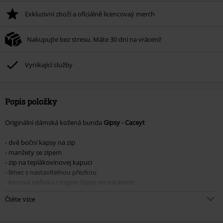
Exkluzivní zboží a oficiálně licencovaý merch
Nakupujte bez stresu. Máte 30 dní na vrácení!
Vynikající služby
Popis položky
Originální dámská kožená bunda
Gipsy - Caceyt
- dvě boční kapsy na zip
- manžety se zipem
- zip na teplákovinovej kapuci
- límec s nastavitelnou přezkou
- kovová nášivka s logem Gipsy na rukávech
- ozdobné prošívání na ramenou
Čtěte více
Upozornění: doporučujeme koupit větší velikost