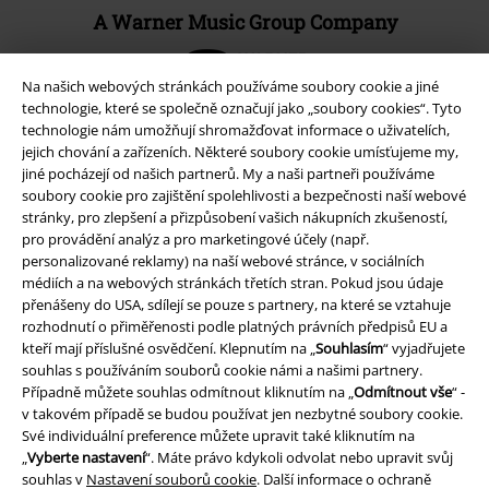
A Warner Music Group Company
Na našich webových stránkách používáme soubory cookie a jiné
technologie, které se společně označují jako „soubory cookies“. Tyto
technologie nám umožňují shromažďovat informace o uživatelích,
jejich chování a zařízeních. Některé soubory cookie umísťujeme my,
jiné pocházejí od našich partnerů. My a naši partneři používáme
soubory cookie pro zajištění spolehlivosti a bezpečnosti naší webové
stránky, pro zlepšení a přizpůsobení vašich nákupních zkušeností,
pro provádění analýz a pro marketingové účely (např.
personalizované reklamy) na naší webové stránce, v sociálních
médiích a na webových stránkách třetích stran. Pokud jsou údaje
přenášeny do USA, sdílejí se pouze s partnery, na které se vztahuje
rozhodnutí o přiměřenosti podle platných právních předpisů EU a
Právní informace
kteří mají příslušné osvědčení. Klepnutím na „
Souhlasím
“ vyjadřujete
souhlas s používáním souborů cookie námi a našimi partnery.
Podmínky
Případně můžete souhlas odmítnout kliknutím na „
Odmítnout vše
“ -
v takovém případě se budou používat jen nezbytné soubory cookie.
Prohlášení
Své individuální preference můžete upravit také kliknutím na
„
Vyberte nastavení
“. Máte právo kdykoli odvolat nebo upravit svůj
Ochrana osobních údajů
souhlas v
Nastavení souborů cookie
. Další informace o ochraně