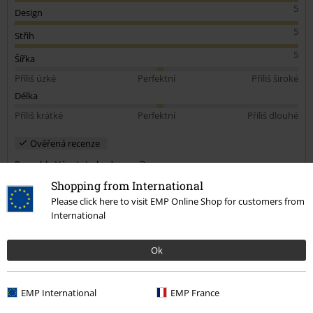
5
Design
5
Střih
5
Šířka
Příliš úzké
Perfektní
Příliš široké
Délka
Příliš krátké
Perfektní
Příliš dlouhé
Ověřená recenze
Pomohlo Vám toto hodnocení?
Shopping from International
Please click here to visit EMP Online Shop for customers from
International
Komentář
Ok
1 Komentářů
Lenka P.
EMP International
EMP France
Publikováno: Úterý, 28.01.2025 3:07:47 PM
Zdravím Milen, mohla bych na Vás mít prosbu ohledně