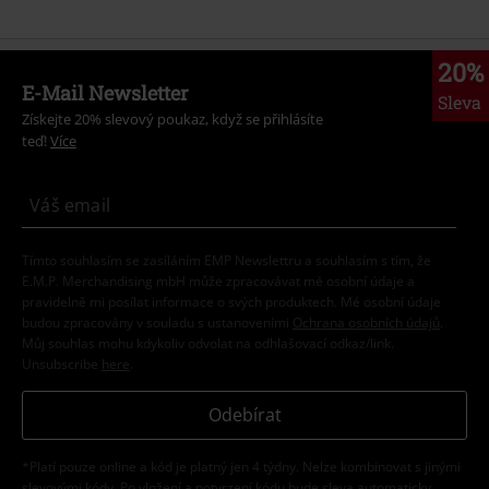
20%
E-Mail Newsletter
Sleva
Získejte 20% slevový poukaz, když se přihlásíte
teď!
Více
Tímto souhlasím se zasíláním EMP Newslettru a souhlasím s tím, že
E.M.P. Merchandising mbH může zpracovávat mé osobní údaje a
pravidelně mi posílat informace o svých produktech. Mé osobní údaje
budou zpracovány v souladu s ustanoveními
Ochrana osobních údajů
.
Můj souhlas mohu kdykoliv odvolat na odhlašovací odkaz/link.
Unsubscribe
here
.
Odebírat
*Platí pouze online a kód je platný jen 4 týdny. Nelze kombinovat s jinými
slevovými kódy. Po vložení a potvrzení kódu bude sleva automaticky