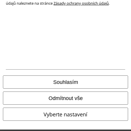
údajů naleznete na stránce
Zásady ochrany osobních údajů
.
Likvidace odpadu a ochrana životního prostředí
Prohlášení o shodě
Informace o přístupnosti
Nastavení souborů cookie
Odstoupení od smlouvy
Všechny ceny jsou včetně DPH, bez
poštovného a balného
Souhlasím
© 1986-2026 EMP Merchandising
Odmítnout vše
Naše online obchody
Vyberte nastavení
EMP International