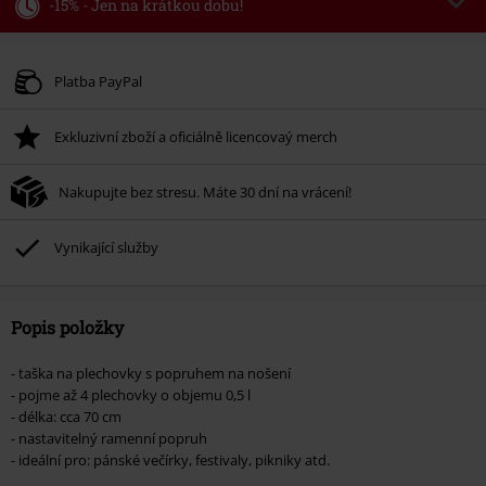
-15% - Jen na krátkou dobu!
Kód poukazu
WEEKEND
Kopírovat kód
Platné do 8/9/26
Platba PayPal
Minimální hodnota objednávky 1.299 Kč.
Exkluzivní zboží a oficiálně licencovaý merch
Po zadání kódu v košíku, se sleva uplatní automaticky.
Nelze kombinovat s jinými akciovými kódy. Sleva se nevztahuje na: knihy,
Nakupujte bez stresu. Máte 30 dní na vrácení!
média, vstupenky, Rammstein, (Till) Lindemann, Böhse Onkelz, Broilers, Die
Ärzte, Die Toten Hosen, Metality, dárkové poukazy a položky, jejichž koupí
podpoříte nadaci.
Vynikající služby
Popis položky
- taška na plechovky s popruhem na nošení
- pojme až 4 plechovky o objemu 0,5 l
- délka: cca 70 cm
- nastavitelný ramenní popruh
- ideální pro: pánské večírky, festivaly, pikniky atd.