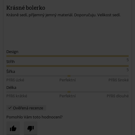
Krásné bolerko
Odeslat komentář
Krásně sedí, příjemný jemný materiál. Doporučuju. Velikost sedí.
Design
5
Střih
5
Šířka
Příliš úzké
Perfektní
Příliš široké
Délka
Příliš krátké
Perfektní
Příliš dlouhé
Ověřená recenze
Pomohlo Vám toto hodnocení?