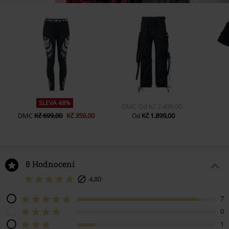
SLEVA 48%
DMC
Od
Kč 2.499,00
DMC
Kč 699,00
Kč 359,00
Kč 1.899,00
Od
8 Hodnocení
4,80
7
0
1