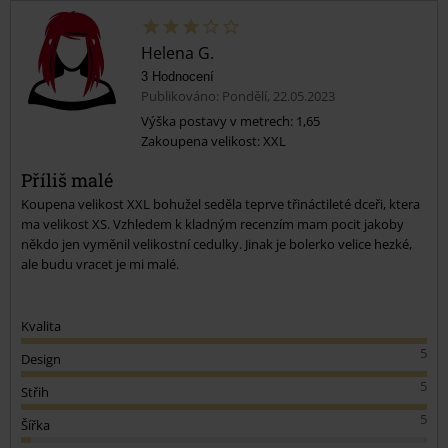
Helena G.
3 Hodnocení
Publikováno: Pondělí, 22.05.2023
Výška postavy v metrech: 1,65
Zakoupena velikost: XXL
Příliš malé
Koupena velikost XXL bohužel seděla teprve třináctileté dceři, ktera
ma velikost XS. Vzhledem k kladným recenzím mam pocit jakoby
někdo jen vyměnil velikostní cedulky. Jinak je bolerko velice hezké,
ale budu vracet je mi malé.
Kvalita
5
Design
5
Střih
5
Šířka