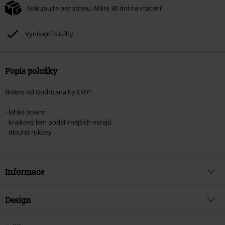
Nakupujte bez stresu. Máte 30 dní na vrácení!
Vynikající služby
Popis položky
Bolero od Gothicana by EMP:
- lehké bolero
- krajkový lem podél vnějších okrajů
- dlouhé rukávy
Informace
Zboží č.
263665
Design
Název
Can I Play With Madness
Typ výrobku
Bolera