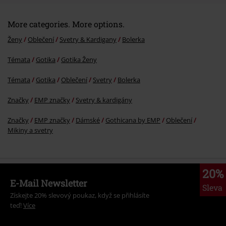
More categories. More options.
Ženy
Oblečení
Svetry & Kardigany
Bolerka
Témata
Gotika
Gotika Ženy
Témata
Gotika
Oblečení
Svetry
Bolerka
Značky
EMP značky
Svetry & kardigány
Značky
EMP značky
Dámské
Gothicana by EMP
Oblečení
Mikiny a svetry
20%
E-Mail Newsletter
Sleva
Získejte 20% slevový poukaz, když se přihlásíte
teď!
Více