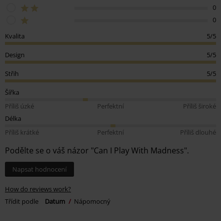
0
0
Kvalita
5/5
Design
5/5
Střih
5/5
Šířka
Příliš úzké
Perfektní
Příliš široké
Délka
Příliš krátké
Perfektní
Příliš dlouhé
Podělte se o váš názor "Can I Play With Madness".
Napsat hodnocení
How do reviews work?
Třídit podle
Datum
Nápomocný