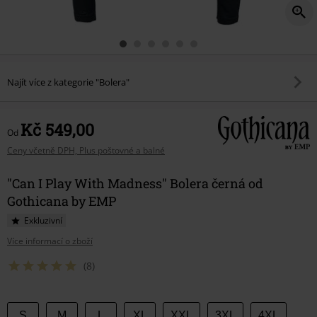
Najít více z kategorie "Bolera"
Kč 549,00
Od
Ceny včetně DPH, Plus poštovné a balné
"Can I Play With Madness" Bolera černá od
Gothicana by EMP
Exkluzivní
Více informací o zboží
(8)
Vyberte
S
M
L
XL
XXL
3XL
4XL