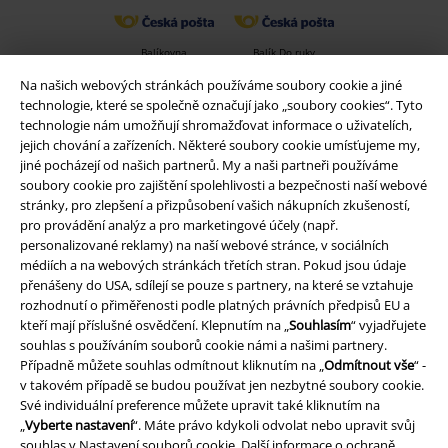
Balíkovna
Balík Do ruky
Na našich webových stránkách používáme soubory cookie a jiné
technologie, které se společně označují jako „soubory cookies“. Tyto
technologie nám umožňují shromažďovat informace o uživatelích,
EMP aplikaci
jejich chování a zařízeních. Některé soubory cookie umísťujeme my,
Stáhněte si novou EMP aplikaci zdarma a využijte všechny nové
jiné pocházejí od našich partnerů. My a naši partneři používáme
funkce a výhody!
soubory cookie pro zajištění spolehlivosti a bezpečnosti naší webové
stránky, pro zlepšení a přizpůsobení vašich nákupních zkušeností,
pro provádění analýz a pro marketingové účely (např.
personalizované reklamy) na naší webové stránce, v sociálních
médiích a na webových stránkách třetích stran. Pokud jsou údaje
přenášeny do USA, sdílejí se pouze s partnery, na které se vztahuje
A Warner Music Group Company
rozhodnutí o přiměřenosti podle platných právních předpisů EU a
kteří mají příslušné osvědčení. Klepnutím na „
Souhlasím
“ vyjadřujete
souhlas s používáním souborů cookie námi a našimi partnery.
Případně můžete souhlas odmítnout kliknutím na „
Odmítnout vše
“ -
v takovém případě se budou používat jen nezbytné soubory cookie.
Své individuální preference můžete upravit také kliknutím na
„
Vyberte nastavení
“. Máte právo kdykoli odvolat nebo upravit svůj
souhlas v
Nastavení souborů cookie
. Další informace o ochraně