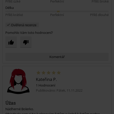
Příliš úzké
Perfektní
Příliš široké
Délka
Příliš krátké
Perfektní
Příliš dlouhé
Ověřená recenze
Pomohlo Vám toto hodnocení?
Komentář
Kateřina P.
1 Hodnocení
Publikováno: Pátek, 11.11.2022
Úžas
Nádherné Bolerko.
Odeslat komentář