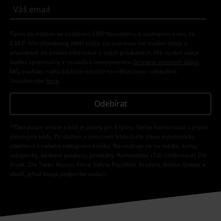
Tímto souhlasím se zasíláním EMP Newslettru a souhlasím s tím, že
E.M.P. Merchandising mbH může zpracovávat mé osobní údaje a
pravidelně mi posílat informace o svých produktech. Mé osobní údaje
budou zpracovány v souladu s ustanoveními
Ochrana osobních údajů
.
Můj souhlas mohu kdykoliv odvolat na odhlašovací odkaz/link.
Unsubscribe
here
.
Odebírat
*Platí pouze online a kód je platný jen 4 týdny. Nelze kombinovat s jinými
slevovými kódy. Po vložení a potvrzení kódu bude sleva automaticky
odečtena z vašeho nákupního košíku. Nevztahuje se na média, knihy,
vstupenky, dárkové poukazy, produkty: Rammstein, (Till) Lindemann, Die
Ärzte, Die Toten Hosen, Feine Sahne Fischfilet, Broilers, Böhse Onkelz a
zboží, jehož koupí podpoříte nadaci.