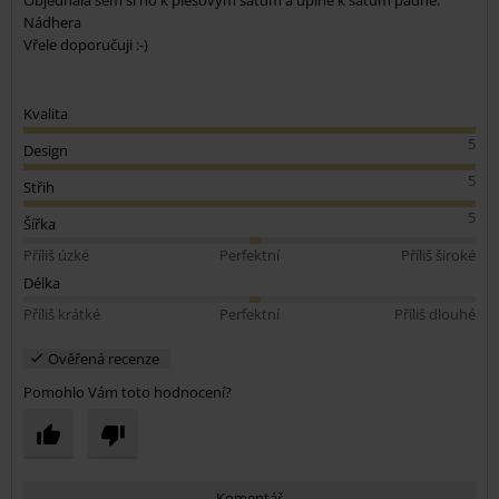
Objednala sem si ho k plesovým šatům a úplně k šatům padne.
Nádhera
Vřele doporučuji :-)
Kvalita
5
Design
5
Střih
5
Šířka
Příliš úzké
Perfektní
Příliš široké
Délka
Příliš krátké
Perfektní
Příliš dlouhé
Ověřená recenze
Pomohlo Vám toto hodnocení?
Komentář