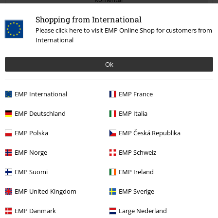
Shopping from International
Please click here to visit EMP Online Shop for customers from
International
Jana B.
5 Hodnocení
Publikováno: Neděle, 05.01.2020
Ok
Výška postavy v metrech: 1,58
Zakoupena velikost: M
EMP International
EMP France
Odeslat komentář
Bolerko
EMP Deutschland
EMP Italia
Kvalitní, příjemný materiál, vypadá moc dobře přes tílko, šaty..
EMP Polska
EMP Česká Republika
EMP Norge
EMP Schweiz
EMP Suomi
EMP Ireland
Kvalita
5
EMP United Kingdom
EMP Sverige
Design
5
Střih
EMP Danmark
Large Nederland