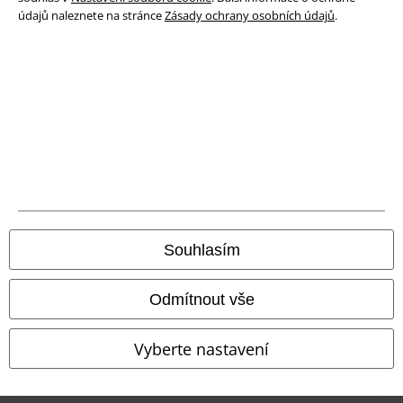
údajů naleznete na stránce
Zásady ochrany osobních údajů
.
Právní informace
Podmínky
Prohlášení
Ochrana osobních údajů
Souhlasím
Likvidace odpadu a ochrana životního prostředí
Odmítnout vše
Prohlášení o shodě
Vyberte nastavení
Informace o přístupnosti
Nastavení souborů cookie