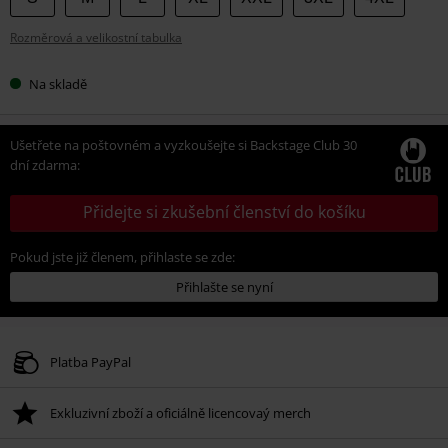
si
Rozměrová a velikostní tabulka
velikost
Na skladě
Ušetřete na poštovném a vyzkoušejte si Backstage Club 30
dní zdarma:
Přidejte si zkušební členství do košíku
Pokud jste již členem, přihlaste se zde:
Přihlašte se nyní
Platba PayPal
Exkluzivní zboží a oficiálně licencovaý merch