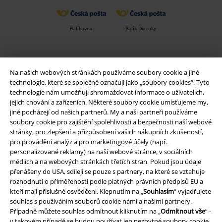
Balíkovna
Balík Do ruky
EMP aplikaci
Na našich webových stránkách používáme soubory cookie a jiné
Stáhněte si novou EMP aplikaci zdarma a využijte všechny nové
technologie, které se společně označují jako „soubory cookies“. Tyto
funkce a výhody!
technologie nám umožňují shromažďovat informace o uživatelích,
jejich chování a zařízeních. Některé soubory cookie umísťujeme my,
jiné pocházejí od našich partnerů. My a naši partneři používáme
soubory cookie pro zajištění spolehlivosti a bezpečnosti naší webové
stránky, pro zlepšení a přizpůsobení vašich nákupních zkušeností,
pro provádění analýz a pro marketingové účely (např.
A Warner Music Group Company
personalizované reklamy) na naší webové stránce, v sociálních
médiích a na webových stránkách třetích stran. Pokud jsou údaje
přenášeny do USA, sdílejí se pouze s partnery, na které se vztahuje
rozhodnutí o přiměřenosti podle platných právních předpisů EU a
kteří mají příslušné osvědčení. Klepnutím na „
Souhlasím
“ vyjadřujete
souhlas s používáním souborů cookie námi a našimi partnery.
Případně můžete souhlas odmítnout kliknutím na „
Odmítnout vše
“ -
v takovém případě se budou používat jen nezbytné soubory cookie.