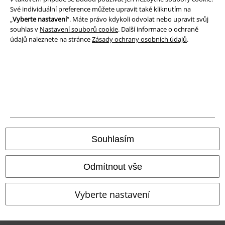
Své individuální preference můžete upravit také kliknutím na
„
Vyberte nastavení
“. Máte právo kdykoli odvolat nebo upravit svůj
souhlas v
Nastavení souborů cookie
. Další informace o ochraně
údajů naleznete na stránce
Zásady ochrany osobních údajů
.
Právní informace
Podmínky
Prohlášení
Ochrana osobních údajů
Souhlasím
Likvidace odpadu a ochrana životního prostředí
Odmítnout vše
Prohlášení o shodě
Vyberte nastavení
Informace o přístupnosti