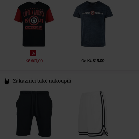
Pohlaví
Muži
Barva
Germany
vícebarevný
Basic tričko
Fruit of the Loom - Valueweight
Hmotnost/Gramáž - trička
Basic tričko (cca 165 g/m2) -
Regularweight
%
Kč 819,00
Kč 607,00
Od
Zákazníci také nakoupili