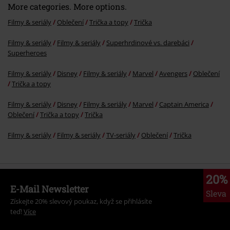
More categories. More options.
Filmy & seriály
Oblečení
Trička a topy
Trička
Filmy & seriály
Filmy & seriály
Superhrdinové vs. darebáci
Superheroes
Filmy & seriály
Disney
Filmy & seriály
Marvel
Avengers
Oblečení
Trička a topy
Filmy & seriály
Disney
Filmy & seriály
Marvel
Captain America
Oblečení
Trička a topy
Trička
Filmy & seriály
Filmy & seriály
TV-seriály
Oblečení
Trička
20%
E-Mail Newsletter
Sleva
Získejte 20% slevový poukaz, když se přihlásíte
teď!
Více