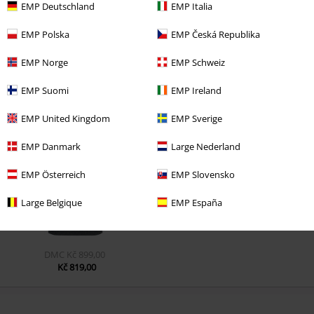
EMP Deutschland
EMP Italia
EMP Polska
EMP Česká Republika
EMP Norge
EMP Schweiz
EMP Suomi
EMP Ireland
Naposledy navštívené
EMP United Kingdom
EMP Sverige
EMP Danmark
Large Nederland
EMP Österreich
EMP Slovensko
Large Belgique
EMP España
DMC
Kč 899,00
Kč 819,00