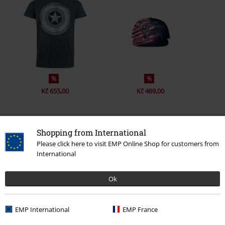
%
%
Kč 655,00
Kč 469,00
0 Hodnocení
Shopping from International
Please click here to visit EMP Online Shop for customers from
International
Podělte se o váš názor "Captain America Shield".
Napsat hodnocení
Ok
EMP International
EMP France