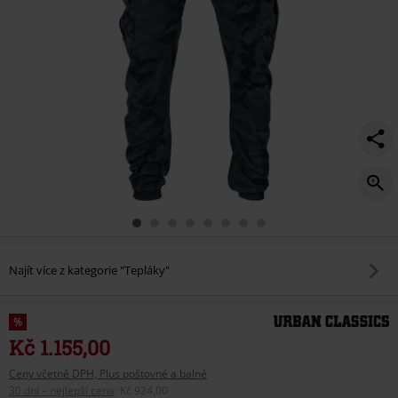
Najít více z kategorie "Tepláky"
%
Kč 1.155,00
Ceny včetně DPH, Plus poštovné a balné
30 dní – nejlepší cena
:
Kč 924,00