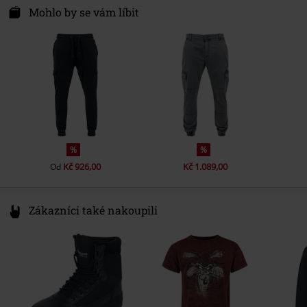
Dr.-Robert-Murjahn-Str. 7
Mohlo by se vám líbit
Délka
Normální
64372 Ober-Ramstadt
Germany
service@urbanclassics.com
%
%
Kč 926,00
Kč 1.089,00
Od
Zákazníci také nakoupili