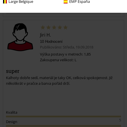
Large Belgique
EMP España
Komentář
Jiri H.
10 Hodnocení
Publikováno: Středa, 19.09.2018
Výška postavy v metrech: 1,85
Zakoupena velikost: L
Odeslat komentář
super
Kalhoty dobře sedí, materiál je taky OK, celková spokojenost. Již
několikrát v pračce a barva pořád drží.
Kvalita
5
Design