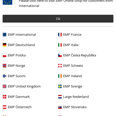
Please click here to visit EMP Online Shop for customers from
Byl tento komentář užitečný?
International
Výška postavy v metrech: 1,78
Odeslat komentář
Olan L.
Zakoupena velikost: XL
Publikováno: Úterý, 03.01.2023 4:50:14 AM
Ok
Dobrý den. Mají poklopec na zip prosím pěkně ?
Celková spokojenost.
Pěkný střih, dobrý materiál. Kvalita.
EMP International
EMP France
Byl tento komentář užitečný?
EMP Deutschland
EMP Italia
EMP Polska
EMP Česká Republika
Kvalita
EMP Norge
EMP Schweiz
5
Design
5
EMP Suomi
EMP Ireland
Střih
5
EMP United Kingdom
EMP Sverige
Ověřená recenze
EMP Danmark
Large Nederland
Pomohlo Vám toto hodnocení?
EMP Österreich
EMP Slovensko