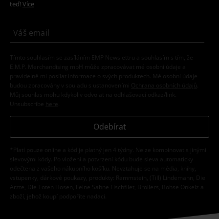
teď!
Více
Tímto souhlasím se zasíláním EMP Newslettru a souhlasím s tím, že
E.M.P. Merchandising mbH může zpracovávat mé osobní údaje a
pravidelně mi posílat informace o svých produktech. Mé osobní údaje
budou zpracovány v souladu s ustanoveními
Ochrana osobních údajů
.
Můj souhlas mohu kdykoliv odvolat na odhlašovací odkaz/link.
Unsubscribe
here
.
Odebírat
*Platí pouze online a kód je platný jen 4 týdny. Nelze kombinovat s jinými
slevovými kódy. Po vložení a potvrzení kódu bude sleva automaticky
odečtena z vašeho nákupního košíku. Nevztahuje se na média, knihy,
vstupenky, dárkové poukazy, produkty: Rammstein, (Till) Lindemann, Die
Ärzte, Die Toten Hosen, Feine Sahne Fischfilet, Broilers, Böhse Onkelz a
zboží, jehož koupí podpoříte nadaci.