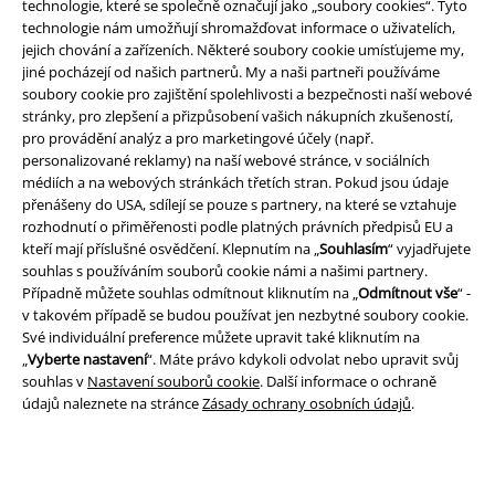
technologie, které se společně označují jako „soubory cookies“. Tyto
technologie nám umožňují shromažďovat informace o uživatelích,
jejich chování a zařízeních. Některé soubory cookie umísťujeme my,
jiné pocházejí od našich partnerů. My a naši partneři používáme
soubory cookie pro zajištění spolehlivosti a bezpečnosti naší webové
stránky, pro zlepšení a přizpůsobení vašich nákupních zkušeností,
pro provádění analýz a pro marketingové účely (např.
personalizované reklamy) na naší webové stránce, v sociálních
médiích a na webových stránkách třetích stran. Pokud jsou údaje
Právní informace
přenášeny do USA, sdílejí se pouze s partnery, na které se vztahuje
Podmínky
rozhodnutí o přiměřenosti podle platných právních předpisů EU a
kteří mají příslušné osvědčení. Klepnutím na „
Souhlasím
“ vyjadřujete
souhlas s používáním souborů cookie námi a našimi partnery.
Prohlášení
Případně můžete souhlas odmítnout kliknutím na „
Odmítnout vše
“ -
v takovém případě se budou používat jen nezbytné soubory cookie.
Ochrana osobních údajů
Své individuální preference můžete upravit také kliknutím na
„
Vyberte nastavení
“. Máte právo kdykoli odvolat nebo upravit svůj
Likvidace odpadu a ochrana životního prostředí
souhlas v
Nastavení souborů cookie
. Další informace o ochraně
údajů naleznete na stránce
Zásady ochrany osobních údajů
.
Prohlášení o shodě
Informace o přístupnosti