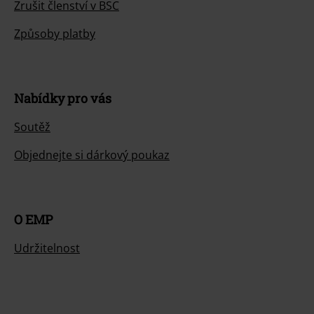
Zrušit členství v BSC
Způsoby platby
Nabídky pro vás
Soutěž
Objednejte si dárkový poukaz
O EMP
Udržitelnost