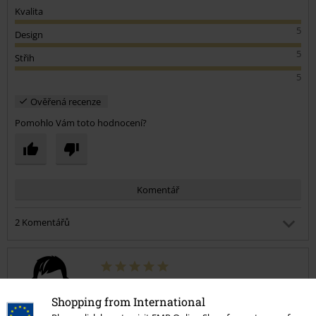
Kvalita
5
Design
5
Střih
5
Ověřená recenze
Pomohlo Vám toto hodnocení?
Komentář
2 Komentářů
Olan L.
Publikováno: Úterý, 03.01.2023 4:50:14 AM
Dobrý den. Mají poklopec na zip prosím pěkně ?
Alexej B.
Shopping from International
1 Hodnocení
Publikováno: Neděle, 17.01.2021