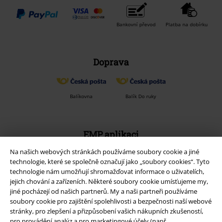
Bankovní převod
Platba na dobírku
Doprava
Balíkovna
Balík Do ruky
EMP aplikaci
Stáhněte si novou EMP aplikaci zdarma a využijte všechny nové
Na našich webových stránkách používáme soubory cookie a jiné
funkce a výhody!
technologie, které se společně označují jako „soubory cookies“. Tyto
technologie nám umožňují shromažďovat informace o uživatelích,
jejich chování a zařízeních. Některé soubory cookie umísťujeme my,
jiné pocházejí od našich partnerů. My a naši partneři používáme
soubory cookie pro zajištění spolehlivosti a bezpečnosti naší webové
stránky, pro zlepšení a přizpůsobení vašich nákupních zkušeností,
A Warner Music Group Company
pro provádění analýz a pro marketingové účely (např.