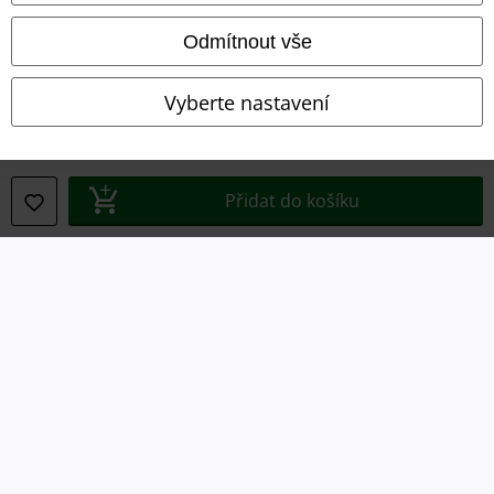
Likvidace odpadu a ochrana životního prostředí
Odmítnout vše
Prohlášení o shodě
Vyberte nastavení
Informace o přístupnosti
Nastavení souborů cookie
Přidat do košíku
Odstoupení od smlouvy
Všechny ceny jsou včetně DPH, bez
poštovného a balného
© 1986-2026 EMP Merchandising
Naše online obchody
EMP International
EMP France