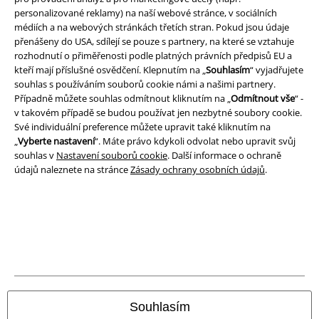
personalizované reklamy) na naší webové stránce, v sociálních
médiích a na webových stránkách třetích stran. Pokud jsou údaje
přenášeny do USA, sdílejí se pouze s partnery, na které se vztahuje
rozhodnutí o přiměřenosti podle platných právních předpisů EU a
kteří mají příslušné osvědčení. Klepnutím na „
Souhlasím
“ vyjadřujete
souhlas s používáním souborů cookie námi a našimi partnery.
Případně můžete souhlas odmítnout kliknutím na „
Odmítnout vše
“ -
v takovém případě se budou používat jen nezbytné soubory cookie.
Své individuální preference můžete upravit také kliknutím na
„
Vyberte nastavení
“. Máte právo kdykoli odvolat nebo upravit svůj
souhlas v
Nastavení souborů cookie
. Další informace o ochraně
údajů naleznete na stránce
Zásady ochrany osobních údajů
.
Právní informace
Podmínky
Prohlášení
Ochrana osobních údajů
Souhlasím