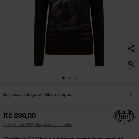
Najít více z kategorie "Mikina s kapucí"
Kč 899,00
Ceny včetně DPH, Plus poštovné a balné
"Cattitude" Mikina s kapucí cerná/šeríková od