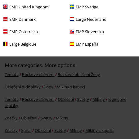
EMP United Kingdom
EMP Sverige
EMP Danmark
Large Nederland
EMP Österreich
EMP Slovensko
Kč 899,00
Large Belgique
EMP España
More categories. More options.
Témata
Rockové oblečení
Rockové oblečení Ženy
Oblečení & doplňky
Topy
Mikiny s kapucí
Témata
Rockové oblečení
Oblečení
Svetry
Mikiny
Jogingové
tepláky
Značky
Oblečení
Svetry
Mikiny
Značky
Spiral
Oblečení
Svetry
Mikiny
Mikiny s kapucí