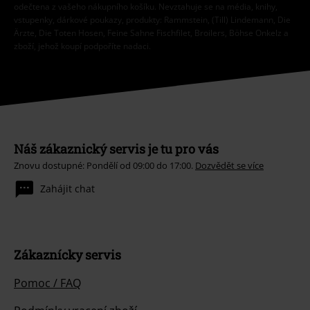
odečtena z vašeho nákupního košíku. Nevztahuje se na média, knihy,
vstupenky, dárkové poukazy, produkty: Rammstein, (Till) Lindemann, Die
Ärzte, Die Toten Hosen, Feine Sahne Fischfilet, Broilers, Böhse Onkelz a
zboží, jehož koupí podpoříte nadaci.
Náš zákaznický servis je tu pro vás
Znovu dostupné: Pondělí od 09:00 do 17:00.
Dozvědět se více
Zahájit chat
Zákaznícky servis
Pomoc / FAQ