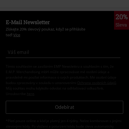
20%
E-Mail Newsletter
Sleva
Získejte 20% slevový poukaz, když se přihlásíte
teď!
Více
Tímto souhlasím se zasíláním EMP Newslettru a souhlasím s tím, že
E.M.P. Merchandising mbH může zpracovávat mé osobní údaje a
pravidelně mi posílat informace o svých produktech. Mé osobní údaje
budou zpracovány v souladu s ustanoveními
Ochrana osobních údajů
.
Můj souhlas mohu kdykoliv odvolat na odhlašovací odkaz/link.
Unsubscribe
here
.
Odebírat
*Platí pouze online a kód je platný jen 4 týdny. Nelze kombinovat s jinými
slevovými kódy. Po vložení a potvrzení kódu bude sleva automaticky