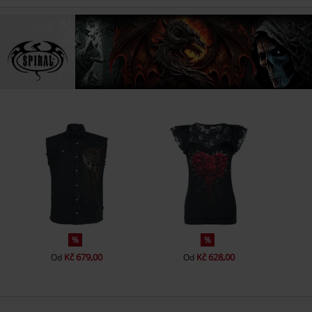
%
%
Kč 679,00
Kč 628,00
Od
Od