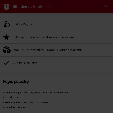
-15% - Jen na krátkou dobu!
Kód poukazu
WEEKEND
Kopírovat kód
Platné do 8/9/26
Platba PayPal
Minimální hodnota objednávky 1.299 Kč.
Exkluzivní zboží a oficiálně licencovaý merch
Po zadání kódu v košíku, se sleva uplatní automaticky.
Nelze kombinovat s jinými akciovými kódy. Sleva se nevztahuje na: knihy,
Nakupujte bez stresu. Máte 30 dní na vrácení!
média, vstupenky, Rammstein, (Till) Lindemann, Böhse Onkelz, Broilers, Die
Ärzte, Die Toten Hosen, Metality, dárkové poukazy a položky, jejichž koupí
podpoříte nadaci.
Vynikající služby
Popis položky
- kapuce s průstřihy, zavazováním a šňůrkou
- průstřihy
- velký potisk na přední straně
- dlouhé rukávy