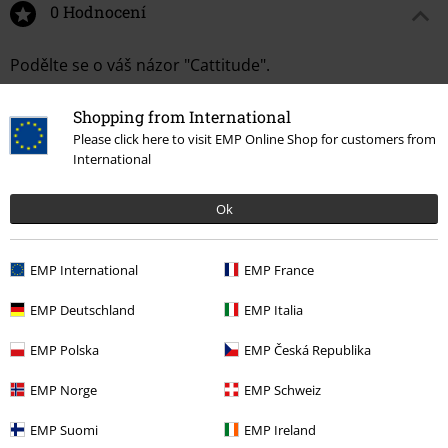
0 Hodnocení
Podělte se o váš názor "Cattitude".
Napsat hodnocení
Shopping from International
Please click here to visit EMP Online Shop for customers from
International
Ok
EMP International
EMP France
EMP Deutschland
EMP Italia
EMP Polska
EMP Česká Republika
Naposledy navštívené
EMP Norge
EMP Schweiz
EMP Suomi
EMP Ireland