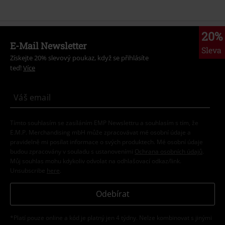
20%
E-Mail Newsletter
Sleva
Získejte 20% slevový poukaz, když se přihlásíte
teď!
Více
Tímto souhlasím se zasíláním EMP Newslettru a souhlasím s tím, že
E.M.P. Merchandising mbH může zpracovávat mé osobní údaje a
pravidelně mi posílat informace o svých produktech. Mé osobní údaje
budou zpracovány v souladu s ustanoveními
Ochrana osobních údajů
.
Můj souhlas mohu kdykoliv odvolat na odhlašovací odkaz/link.
Unsubscribe
here
.
Odebírat
*Platí pouze online a kód je platný jen 4 týdny. Nelze kombinovat s jinými