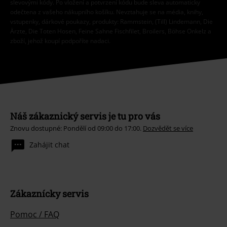
slevovými kódy. Po vložení a potvrzení kódu bude sleva automaticky
odečtena z vašeho nákupního košíku. Nevztahuje se na média, knihy,
vstupenky, dárkové poukazy, produkty: Rammstein, (Till) Lindemann, Die
Ärzte, Die Toten Hosen, Feine Sahne Fischfilet, Broilers, Böhse Onkelz a
zboží, jehož koupí podpoříte nadaci.
Náš zákaznický servis je tu pro vás
Znovu dostupné: Pondělí od 09:00 do 17:00.
Dozvědět se více
Zahájit chat
Zákaznícky servis
Pomoc / FAQ