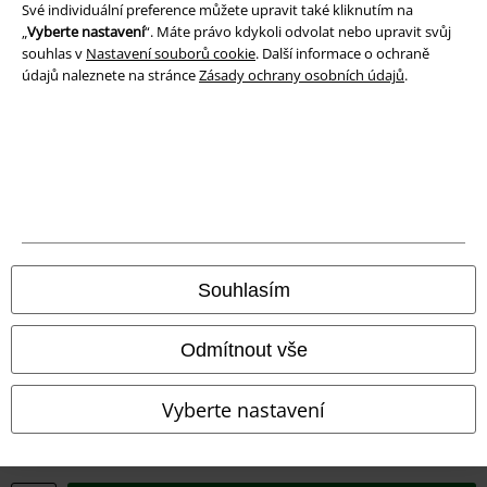
Své individuální preference můžete upravit také kliknutím na
Likvidace odpadu a ochrana životního prostředí
„
Vyberte nastavení
“. Máte právo kdykoli odvolat nebo upravit svůj
souhlas v
Nastavení souborů cookie
. Další informace o ochraně
Prohlášení o shodě
údajů naleznete na stránce
Zásady ochrany osobních údajů
.
Informace o přístupnosti
Nastavení souborů cookie
Odstoupení od smlouvy
Všechny ceny jsou včetně DPH, bez
poštovného a balného
Souhlasím
© 1986-2026 EMP Merchandising
Odmítnout vše
Vyberte nastavení
Naše online obchody
EMP International