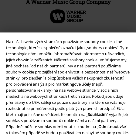
A Warner Music Group Company
Na našich webových stránkách používáme soubory cookie a jiné
technologie, které se společně označují jako „soubory cookies“. Tyto
technologie nám umožňují shromažďovat informace o uživatelích,
jejich chování a zařízeních. Některé soubory cookie umísťujeme my,
jiné pocházejí od našich partnerů. My a naši partneři používáme
soubory cookie pro zajištění spolehlivosti a bezpečnosti naší webové
stránky, pro zlepšení a přizpůsobení vašich nákupních zkušeností,
pro provádění analýz a pro marketingové účely (např.
Právní informace
personalizované reklamy) na naší webové stránce, v sociálních
médiích a na webových stránkách třetích stran. Pokud jsou údaje
Podmínky
přenášeny do USA, sdílejí se pouze s partnery, na které se vztahuje
rozhodnutí o přiměřenosti podle platných právních předpisů EU a
Prohlášení
kteří mají příslušné osvědčení. Klepnutím na „
Souhlasím
“ vyjadřujete
souhlas s používáním souborů cookie námi a našimi partnery.
Případně můžete souhlas odmítnout kliknutím na „
Odmítnout vše
“ -
Ochrana osobních údajů
v takovém případě se budou používat jen nezbytné soubory cookie.