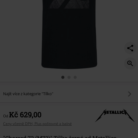
Najít více z kategorie "Tílko"
Kč 629,00
Od
Ceny včetně DPH, Plus poštovné a balné
"Charred 72 (M72)" Tílko černá od Metallica