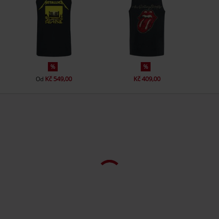
Barva
černá
www.fruitoftheloom.eu
%
%
Kč 549,00
Kč 409,00
Od