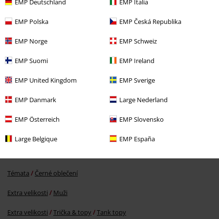
EMP Deutschland
EMP Italia
EMP Polska
EMP Česká Republika
EMP Norge
EMP Schweiz
EMP Suomi
EMP Ireland
EMP United Kingdom
EMP Sverige
Kč 629,00
Od
EMP Danmark
Large Nederland
More categories. More options.
EMP Österreich
EMP Slovensko
Oblečení & doplňky
Topy
Topy
Large Belgique
EMP España
Oblečení
Trička a topy
Tílka
Témata
Černé oblečení
Extra velikosti
Muži
Extra velikosti
Trička & topy
Tank topy