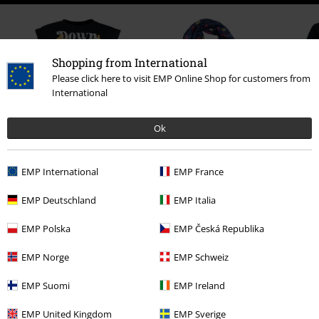
Shopping from International
Please click here to visit EMP Online Shop for customers from
International
Ok
%
%
Kč 439,00
Kč 199,00
EMP International
EMP France
EMP Deutschland
EMP Italia
0 Hodnocení
EMP Polska
EMP Česká Republika
Podělte se o váš názor "Cheshire Cat - Smile".
EMP Norge
EMP Schweiz
Napsat hodnocení
EMP Suomi
EMP Ireland
EMP United Kingdom
EMP Sverige