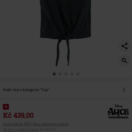
Najít více z kategorie "Top"
%
Kč 439,00
Ceny včetně DPH, Plus poštovné a balné
30 dní – nejlepší cena
:
Kč 439,20