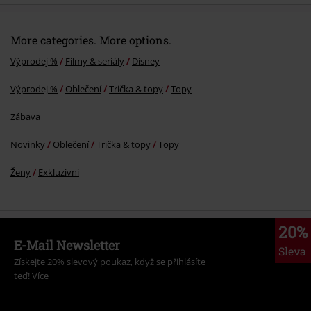
More categories. More options.
Výprodej %
Filmy & seriály
Disney
Výprodej %
Oblečení
Trička & topy
Topy
Zábava
Novinky
Oblečení
Trička & topy
Topy
Ženy
Exkluzivní
20%
E-Mail Newsletter
Sleva
Získejte 20% slevový poukaz, když se přihlásíte
teď!
Více