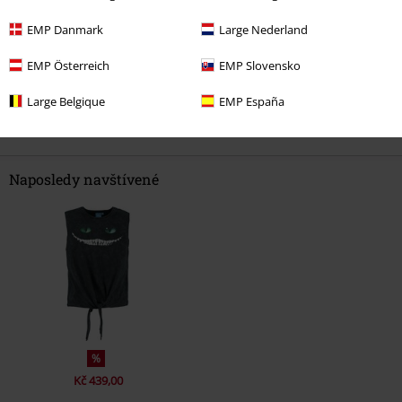
EMP Danmark
Large Nederland
EMP Österreich
EMP Slovensko
Large Belgique
EMP España
Naposledy navštívené
%
Kč 439,00