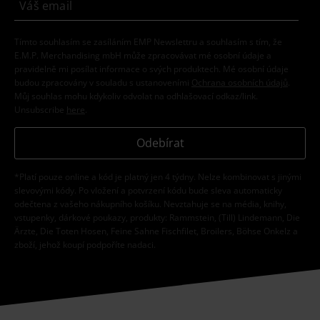
Tímto souhlasím se zasíláním EMP Newslettru a souhlasím s tím, že
E.M.P. Merchandising mbH může zpracovávat mé osobní údaje a
pravidelně mi posílat informace o svých produktech. Mé osobní údaje
budou zpracovány v souladu s ustanoveními
Ochrana osobních údajů
.
Můj souhlas mohu kdykoliv odvolat na odhlašovací odkaz/link.
Unsubscribe
here
.
Odebírat
*Platí pouze online a kód je platný jen 4 týdny. Nelze kombinovat s jinými
slevovými kódy. Po vložení a potvrzení kódu bude sleva automaticky
odečtena z vašeho nákupního košíku. Nevztahuje se na média, knihy,
vstupenky, dárkové poukazy, produkty: Rammstein, (Till) Lindemann, Die
Ärzte, Die Toten Hosen, Feine Sahne Fischfilet, Broilers, Böhse Onkelz a
zboží, jehož koupí podpoříte nadaci.