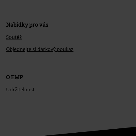
Nabídky pro vás
Soutěž
Objednejte si dárkový poukaz
O EMP
Udržitelnost