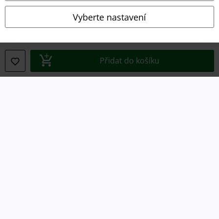
Vyberte nastavení
Právní informace
Přidat do košíku
Podmínky
Prohlášení
Ochrana osobních údajů
Likvidace odpadu a ochrana životního prostředí
Prohlášení o shodě
Informace o přístupnosti
Nastavení souborů cookie