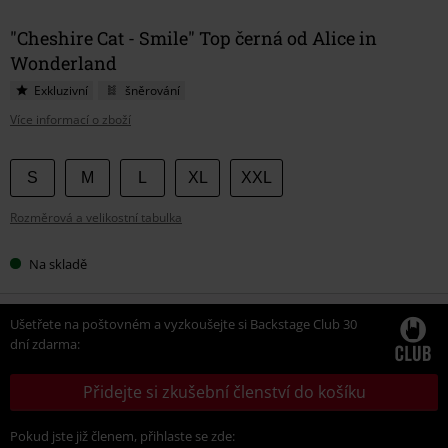
"Cheshire Cat - Smile" Top černá od Alice in
Wonderland
Exkluzivní
šněrování
Více informací o zboží
Vyberte
S
M
L
XL
XXL
si
Rozměrová a velikostní tabulka
velikost
Na skladě
Ušetřete na poštovném a vyzkoušejte si Backstage Club 30
dní zdarma:
Přidejte si zkušební členství do košíku
Pokud jste již členem, přihlaste se zde: