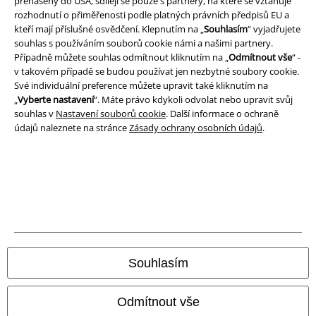
přenášeny do USA, sdílejí se pouze s partnery, na které se vztahuje
rozhodnutí o přiměřenosti podle platných právních předpisů EU a
Balíkovna
Balík Do ruky
kteří mají příslušné osvědčení. Klepnutím na „
Souhlasím
“ vyjadřujete
souhlas s používáním souborů cookie námi a našimi partnery.
Případně můžete souhlas odmítnout kliknutím na „
Odmítnout vše
“ -
EMP aplikaci
v takovém případě se budou používat jen nezbytné soubory cookie.
Své individuální preference můžete upravit také kliknutím na
Stáhněte si novou EMP aplikaci zdarma a využijte všechny nové
„
Vyberte nastavení
“. Máte právo kdykoli odvolat nebo upravit svůj
funkce a výhody!
souhlas v
Nastavení souborů cookie
. Další informace o ochraně
údajů naleznete na stránce
Zásady ochrany osobních údajů
.
A Warner Music Group Company
Souhlasím
Odmítnout vše