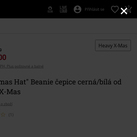
×
0
Přihlásit se
Heavy X-Mas
0
00
PH, Plus poštovné a balné
mas Hat" Beanie čepice cerná/bílá od
X-Mas
 o zboží
(1)
e