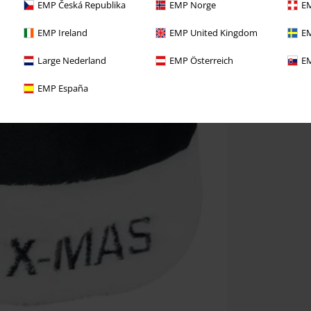
EMP Česká Republika
EMP Norge
EM
EMP Ireland
EMP United Kingdom
EM
Large Nederland
EMP Österreich
EM
EMP España