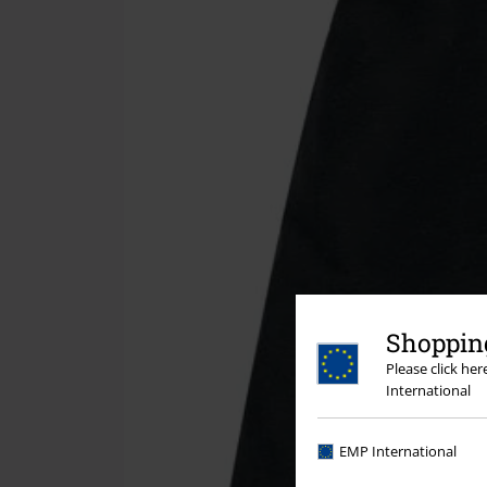
Shopping
Please click he
International
EMP International