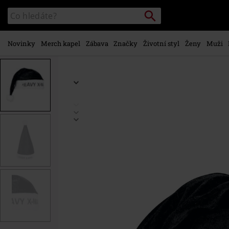
Přejít k
Vyhledávání
Katalog
hlavnímu
vyhledávání
obsahu
Novinky
Merch kapel
Zábava
Značky
Životní styl
Ženy
Muži
https://www.emp-
shop.cz/p/christmas-
hat/450448St.html