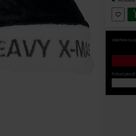
si
velikos
Ušetřete na p
Pokud jste již