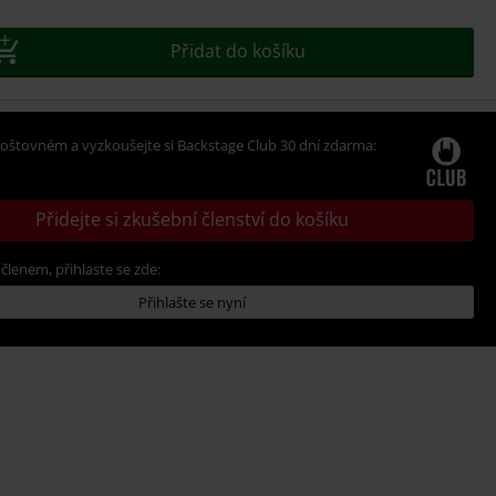
t
Přidat do košíku
oštovném a vyzkoušejte si Backstage Club 30 dní zdarma:
Přidejte si zkušební členství do košíku
 členem, přihlaste se zde:
Přihlašte se nyní