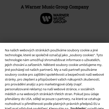
A Warner Music Group Company
Na našich webových stránkách používáme soubory cookie a jiné
technologie, které se společně označují jako „soubory cookies“. Tyto
technologie nám umožňují shromažďovat informace o uživatelích,
jejich chování a zařízeních. Některé soubory cookie umísťujeme my,
jiné pocházejí od našich partnerů. My a naši partneři používáme
soubory cookie pro zajištění spolehlivosti a bezpečnosti naší webové
Právní informace
stránky, pro zlepšení a přizpůsobení vašich nákupních zkušeností,
pro provádění analýz a pro marketingové účely (např.
Podmínky
personalizované reklamy) na naší webové stránce, v sociálních
médiích a na webových stránkách třetích stran. Pokud jsou údaje
Prohlášení
přenášeny do USA, sdílejí se pouze s partnery, na které se vztahuje
rozhodnutí o přiměřenosti podle platných právních předpisů EU a
Ochrana osobních údajů
kteří mají příslušné osvědčení. Klepnutím na „
Souhlasím
“ vyjadřujete