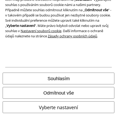
souhlas s používáním souborů cookie námi a našimi partnery.
Případně můžete souhlas odmítnout kliknutím na „
Odmítnout vše
“ -
Likvidace odpadu a ochrana životního prostředí
v takovém případě se budou používat jen nezbytné soubory cookie.
Své individuální preference můžete upravit také kliknutím na
Prohlášení o shodě
„
Vyberte nastavení
“. Máte právo kdykoli odvolat nebo upravit svůj
souhlas v
Nastavení souborů cookie
. Další informace o ochraně
Informace o přístupnosti
údajů naleznete na stránce
Zásady ochrany osobních údajů
.
Nastavení souborů cookie
Odstoupení od smlouvy
Všechny ceny jsou včetně DPH, bez
poštovného a balného
© 1986-2026 EMP Merchandising
Souhlasím
Odmítnout vše
Naše online obchody
Vyberte nastavení
EMP International