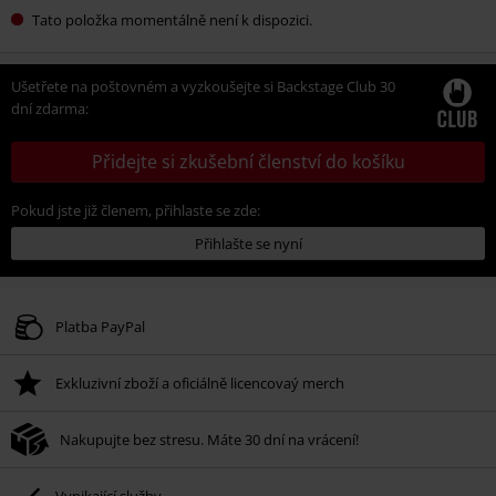
Tato položka momentálně není k dispozici.
Ušetřete na poštovném a vyzkoušejte si Backstage Club 30
dní zdarma:
Přidejte si zkušební členství do košíku
Pokud jste již členem, přihlaste se zde:
Přihlašte se nyní
Platba PayPal
Exkluzivní zboží a oficiálně licencovaý merch
Nakupujte bez stresu. Máte 30 dní na vrácení!