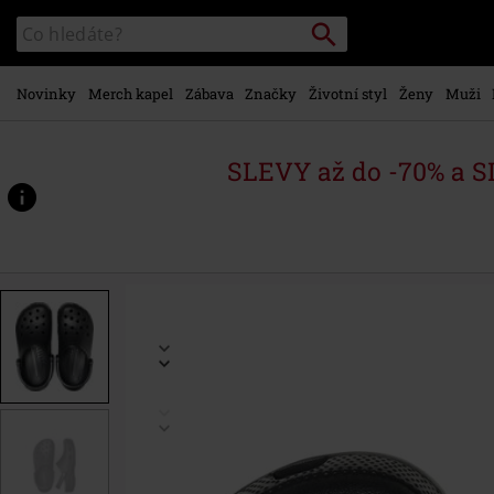
Přejít k
Vyhledávání
Katalog
hlavnímu
vyhledávání
obsahu
Novinky
Merch kapel
Zábava
Značky
Životní styl
Ženy
Muži
SLEVY až do -70% a 
https://www.emp-
shop.cz/p/classic-
clogs/584998.html