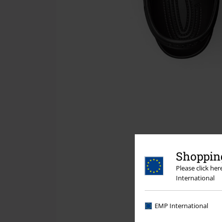
Shopping
Please click he
International
EMP International