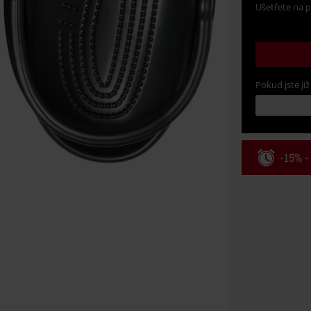
Ušetřete na p
Pokud jste již
-15% 
Kód pou
Platné do 8/9/
Minimální hod
Po zadání kódu
Nelze kombinov
Rammstein, (Ti
dárkové poukaz