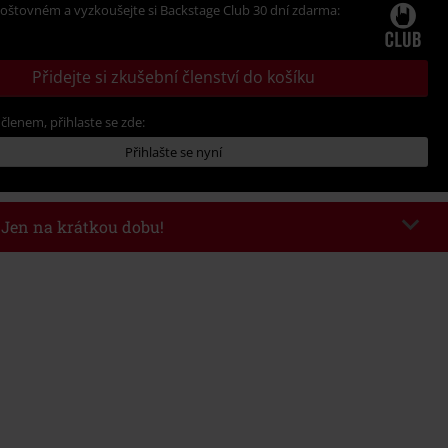
oštovném a vyzkoušejte si Backstage Club 30 dní zdarma:
Přidejte si zkušební členství do košíku
 členem, přihlaste se zde:
Přihlašte se nyní
- Jen na krátkou dobu!
kazu
WEEKEND
Kopírovat kód
26
nota objednávky 1.299 Kč.
 v košíku, se sleva uplatní automaticky.
at s jinými akciovými kódy. Sleva se nevztahuje na: knihy, média, vstupenky,
ll) Lindemann, Böhse Onkelz, Broilers, Die Ärzte, Die Toten Hosen, Metality,
y a položky, jejichž koupí podpoříte nadaci.