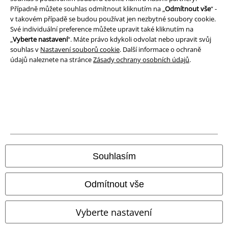
Případně můžete souhlas odmítnout kliknutím na „
Odmítnout vše
“ -
v takovém případě se budou používat jen nezbytné soubory cookie.
Své individuální preference můžete upravit také kliknutím na
„
Vyberte nastavení
“. Máte právo kdykoli odvolat nebo upravit svůj
souhlas v
Nastavení souborů cookie
. Další informace o ochraně
údajů naleznete na stránce
Zásady ochrany osobních údajů
.
Právní informace
Podmínky
Prohlášení
Ochrana osobních údajů
Souhlasím
Likvidace odpadu a ochrana životního prostředí
Odmítnout vše
Prohlášení o shodě
Vyberte nastavení
Informace o přístupnosti