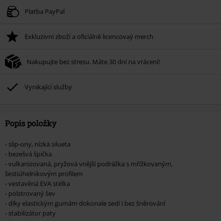
Platba PayPal
Exkluzivní zboží a oficiálně licencovaý merch
Nakupujte bez stresu. Máte 30 dní na vrácení!
Vynikající služby
Popis položky
- slip-ony, nízká silueta
- bezešvá špička
- vulkanizovaná, pryžová vnější podrážka s mřížkovaným,
šestiúhelníkovým profilem
- vestavěná EVA stélka
- polstrovaný šev
- díky elastickým gumám dokonale sedí i bez šněrování
- stabilizátor paty