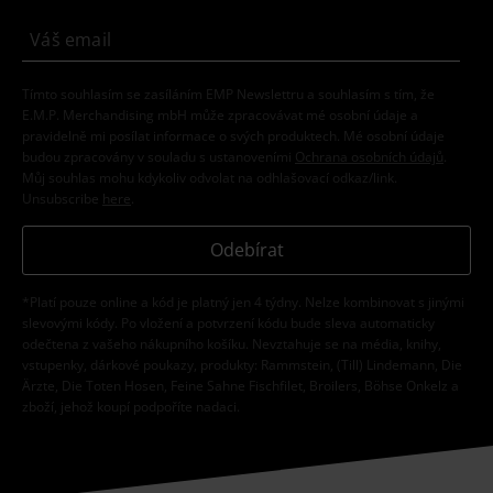
Tímto souhlasím se zasíláním EMP Newslettru a souhlasím s tím, že
E.M.P. Merchandising mbH může zpracovávat mé osobní údaje a
pravidelně mi posílat informace o svých produktech. Mé osobní údaje
budou zpracovány v souladu s ustanoveními
Ochrana osobních údajů
.
Můj souhlas mohu kdykoliv odvolat na odhlašovací odkaz/link.
Unsubscribe
here
.
Odebírat
*Platí pouze online a kód je platný jen 4 týdny. Nelze kombinovat s jinými
slevovými kódy. Po vložení a potvrzení kódu bude sleva automaticky
odečtena z vašeho nákupního košíku. Nevztahuje se na média, knihy,
vstupenky, dárkové poukazy, produkty: Rammstein, (Till) Lindemann, Die
Ärzte, Die Toten Hosen, Feine Sahne Fischfilet, Broilers, Böhse Onkelz a
zboží, jehož koupí podpoříte nadaci.