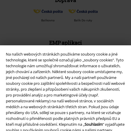
Doprava
Balíkovna
Balík Do ruky
EMP aplikaci
Stáhněte si novou EMP aplikaci zdarma a využijte všechny nové
Na našich webových stránkách používáme soubory cookie a jiné
funkce a výhody!
technologie, které se společně označují jako „soubory cookies“. Tyto
technologie nám umožňují shromažďovat informace o uživatelích,
jejich chování a zařízeních. Některé soubory cookie umísťujeme my,
jiné pocházejí od našich partnerů. My a naši partneři používáme
soubory cookie pro zajištění spolehlivosti a bezpečnosti naší webové
stránky, pro zlepšení a přizpůsobení vašich nákupních zkušeností,
A Warner Music Group Company
pro provádění analýz a pro marketingové účely (např.
personalizované reklamy) na naší webové stránce, v sociálních
médiích a na webových stránkách třetích stran. Pokud jsou údaje
přenášeny do USA, sdílejí se pouze s partnery, na které se vztahuje
rozhodnutí o přiměřenosti podle platných právních předpisů EU a
kteří mají příslušné osvědčení. Klepnutím na „
Souhlasím
“ vyjadřujete
souhlas s používáním souborů cookie námi a našimi partnery.