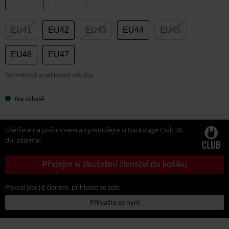
EU41
EU42
EU43
EU44
EU45
EU46
EU47
Rozměrová a velikostní tabulka
Na skladě
Ušetřete na poštovném a vyzkoušejte si Backstage Club 30
dní zdarma:
Přidejte si zkušební členství do košíku
Pokud jste již členem, přihlaste se zde:
Přihlašte se nyní