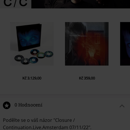
kontakt@sonymusic.com
Kapela
Porcupine Tree
Datum vydání
3/8/24
Kč 3.129,00
Kč 359,00
0 Hodnocení
Podělte se o váš názor "Closure /
Continuation.Live.Amsterdam 07/11/22".