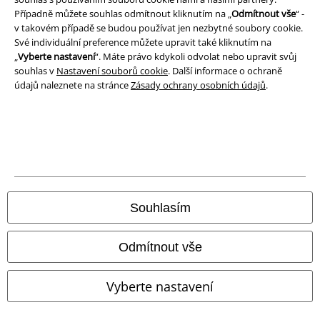
Případně můžete souhlas odmítnout kliknutím na „
Odmítnout vše
“ -
Likvidace odpadu a ochrana životního prostředí
v takovém případě se budou používat jen nezbytné soubory cookie.
Své individuální preference můžete upravit také kliknutím na
Prohlášení o shodě
„
Vyberte nastavení
“. Máte právo kdykoli odvolat nebo upravit svůj
souhlas v
Nastavení souborů cookie
. Další informace o ochraně
údajů naleznete na stránce
Zásady ochrany osobních údajů
.
Informace o přístupnosti
Nastavení souborů cookie
Odstoupení od smlouvy
Všechny ceny jsou včetně DPH, bez
poštovného a balného
© 1986-2026 EMP Merchandising
Souhlasím
Odmítnout vše
Naše online obchody
Vyberte nastavení
EMP International