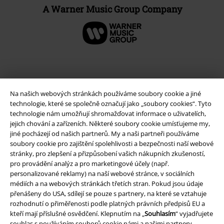
A Warner Music Group Company
Na našich webových stránkách používáme soubory cookie a jiné
technologie, které se společně označují jako „soubory cookies“. Tyto
technologie nám umožňují shromažďovat informace o uživatelích,
jejich chování a zařízeních. Některé soubory cookie umísťujeme my,
jiné pocházejí od našich partnerů. My a naši partneři používáme
soubory cookie pro zajištění spolehlivosti a bezpečnosti naší webové
Právní informace
stránky, pro zlepšení a přizpůsobení vašich nákupních zkušeností,
pro provádění analýz a pro marketingové účely (např.
Podmínky
personalizované reklamy) na naší webové stránce, v sociálních
médiích a na webových stránkách třetích stran. Pokud jsou údaje
přenášeny do USA, sdílejí se pouze s partnery, na které se vztahuje
Prohlášení
rozhodnutí o přiměřenosti podle platných právních předpisů EU a
kteří mají příslušné osvědčení. Klepnutím na „
Souhlasím
“ vyjadřujete
Ochrana osobních údajů
souhlas s používáním souborů cookie námi a našimi partnery.