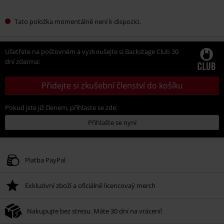
Tato položka momentálně není k dispozici.
Ušetřete na poštovném a vyzkoušejte si Backstage Club 30
dní zdarma:
Přidejte si zkušební členství do košíku
Pokud jste již členem, přihlaste se zde:
Přihlašte se nyní
Platba PayPal
Exkluzivní zboží a oficiálně licencovaý merch
Nakupujte bez stresu. Máte 30 dní na vrácení!