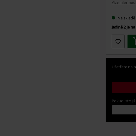
Více informací
Na skladě
Jedině 2 je na
Ušetřete na p
Pokud jste již