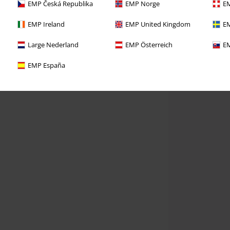
EMP Česká Republika
EMP Norge
EM
EMP Ireland
EMP United Kingdom
EM
Large Nederland
EMP Österreich
EM
EMP España