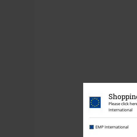
Shopping
Please click he
International
EMP International