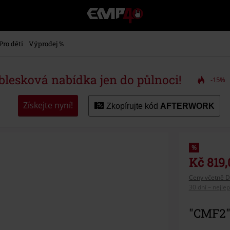
EMP
-
Hudba,
TV
Pro děti
Výprodej %
filmy
&
seriály,
 blesková nabídka jen do půlnoci!
-15%
Merch
pro
hráče,
Získejte nyní!
Zkopírujte kód
AFTERWORK
Alternativní
móda
%
Kč 819,
Ceny včetně D
30 dní – nejle
"CMF2"