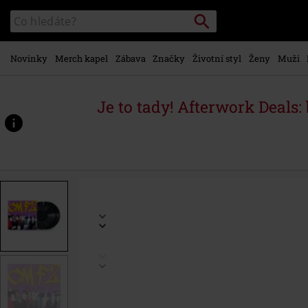
Přejít k
Vyhledávání
Katalog
hlavnímu
vyhledávání
obsahu
Novinky
Merch kapel
Zábava
Značky
Životní styl
Ženy
Muži
Je to tady! Afterwork Deals:
https://www.emp-
shop.cz/p/cmf2/557214St.html