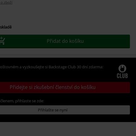
 o zboží
 skladě
Přidat do košíku
oštovném a vyzkoušejte si Backstage Club 30 dní zdarma:
Přidejte si zkušební členství do košíku
 členem, přihlaste se zde:
Přihlašte se nyní