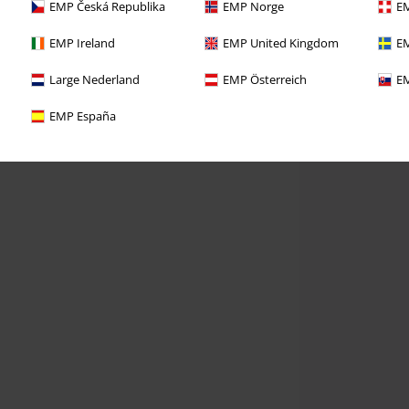
EMP Česká Republika
EMP Norge
EM
EMP Ireland
EMP United Kingdom
EM
Large Nederland
EMP Österreich
EM
EMP España