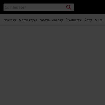
Přejít k
Vyhledávání
Katalog
hlavnímu
vyhledávání
obsahu
Novinky
Merch kapel
Zábava
Značky
Životní styl
Ženy
Muži
https://www.emp-
shop.cz/p/collection%3A-
1973-
2012/273727St.html