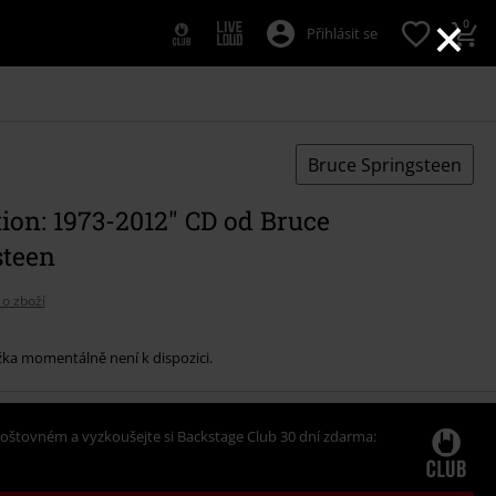
×
0
Přihlásit se
Bruce Springsteen
tion: 1973-2012" CD od Bruce
steen
 o zboží
žka momentálně není k dispozici.
oštovném a vyzkoušejte si Backstage Club 30 dní zdarma: