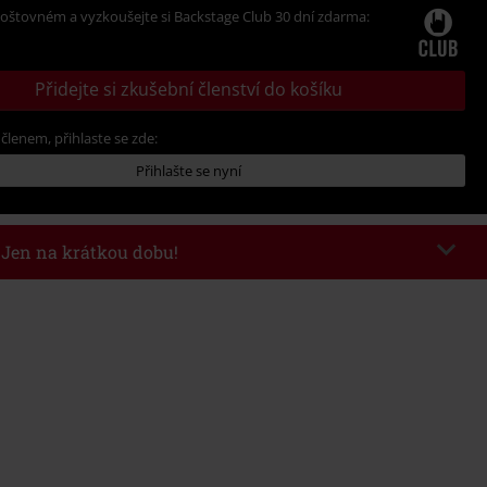
oštovném a vyzkoušejte si Backstage Club 30 dní zdarma:
Přidejte si zkušební členství do košíku
 členem, přihlaste se zde:
Přihlašte se nyní
- Jen na krátkou dobu!
kazu
AFTERWORK
Kopírovat kód
8/6/26 od 16:00 do 23:59 hodin.
nota objednávky 1.299 Kč.
 v košíku, se sleva uplatní automaticky.
at s jinými akciovými kódy. Sleva se nevztahuje na: knihy, média, vstupenky,
ll) Lindemann, Böhse Onkelz, Broilers, Die Ärzte, Die Toten Hosen, Metality,
y a položky, jejichž koupí podpoříte nadaci.