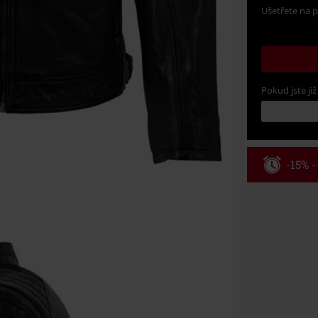
Ušetřete na p
Pokud jste již
-15% 
Kód pou
Platí jen pro 
Minimální hod
Po zadání kódu
Nelze kombinov
Rammstein, (Ti
dárkové poukaz