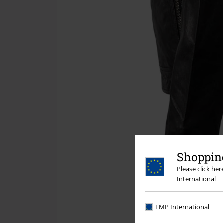
Shopping
Please click he
International
EMP International