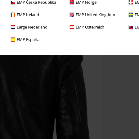
EMP Česká Republika
EMP Norge
EM
EMP Ireland
EMP United Kingdom
EM
Large Nederland
EMP Österreich
EM
EMP España