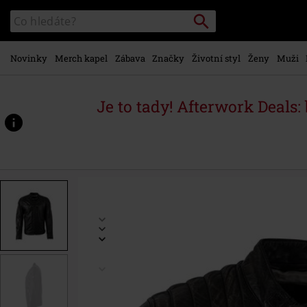
Přejít k
Vyhledávání
Katalog
hlavnímu
vyhledávání
obsahu
Novinky
Merch kapel
Zábava
Značky
Životní styl
Ženy
Muži
Je to tady! Afterwork Deals:
https://www.emp-
shop.cz/p/colt-
w18-
lasanv/377345.html