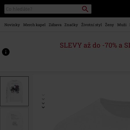
Přejít k
Vyhledávání
Katalog
hlavnímu
vyhledávání
obsahu
Novinky
Merch kapel
Zábava
Značky
Životní styl
Ženy
Muži
SLEVY až do -70% a 
https://www.emp-
shop.cz/p/come-
clarity-
lyrcis/495481.html