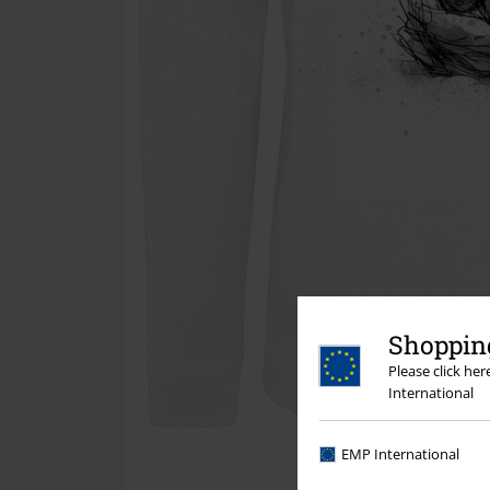
Shopping
Please click he
International
EMP International