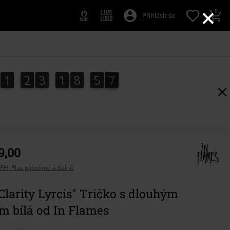
×
0
Přihlásit se
1
2
3
1
8
5
5
1
2
3
1
8
5
5
9
0
6
9,00
PH, Plus poštovné a balné
larity Lyrcis" Tričko s dlouhým
m bílá od In Flames