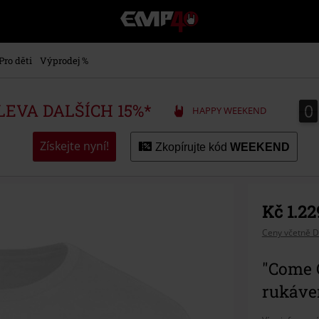
EMP
-
Hudba,
TV
Pro děti
Výprodej %
filmy
&
seriály,
0
0
SLEVA DALŠÍCH 15%*
HAPPY WEEKEND
Merch
pro
hráče,
Získejte nyní!
Zkopírujte kód
WEEKEND
Alternativní
móda
Kč 1.22
Ceny včetně D
"Come C
rukáve