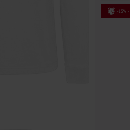
-15% 
Kód pou
Platné do 8/9/
Minimální hod
Po zadání kódu
Nelze kombinov
Rammstein, (Ti
dárkové poukaz