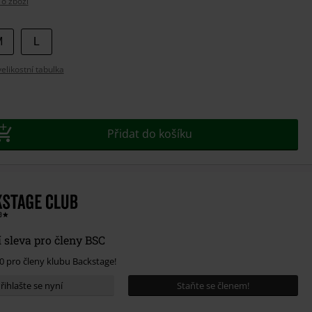
 o zboží
e
M
L
likostní tabulka
t
Přidat do košíku
 sleva pro členy BSC
00 pro členy klubu Backstage!
řihlašte se nyní
Staňte se členem!