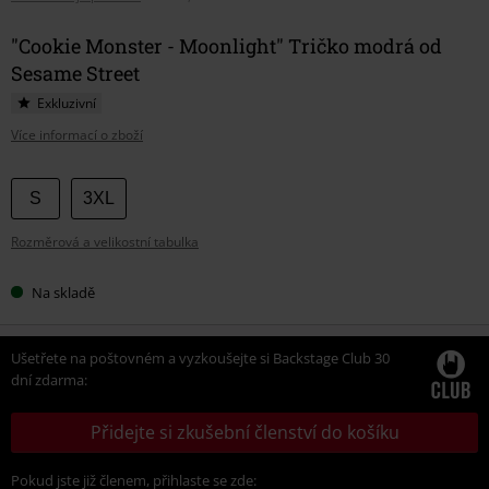
"Cookie Monster - Moonlight" Tričko modrá od
Sesame Street
Exkluzivní
Více informací o zboží
Vyberte
S
3XL
si
Rozměrová a velikostní tabulka
velikost
Na skladě
Ušetřete na poštovném a vyzkoušejte si Backstage Club 30
dní zdarma:
Přidejte si zkušební členství do košíku
Pokud jste již členem, přihlaste se zde: