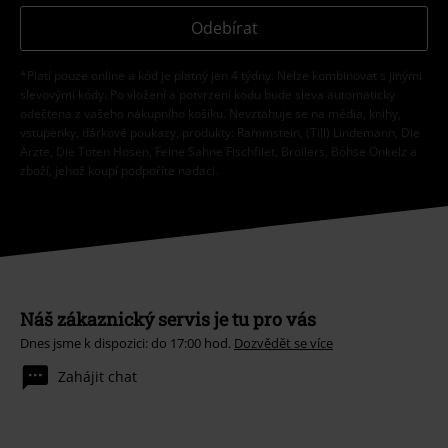
Odebírat
*Platí pouze online a kód je platný jen 4 týdny. Nelze kombinovat s jinými
slevovými kódy. Po vložení a potvrzení kódu bude sleva automaticky
odečtena z vašeho nákupního košíku. Nevztahuje se na média, knihy,
vstupenky, dárkové poukazy, produkty: Rammstein, (Till) Lindemann, Die
Ärzte, Die Toten Hosen, Feine Sahne Fischfilet, Broilers, Böhse Onkelz a
zboží, jehož koupí podpoříte nadaci.
Náš zákaznický servis je tu pro vás
Dnes jsme k dispozici: do 17:00 hod.
Dozvědět se více
Zahájit chat