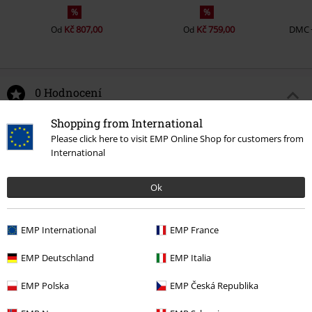
%
%
Kč 807,00
Kč 759,00
DMC
Od
Od
0 Hodnocení
Shopping from International
Podělte se o váš názor "Cookie Monster - Moonlight".
Please click here to visit EMP Online Shop for customers from
International
Napsat hodnocení
Ok
EMP International
EMP France
EMP Deutschland
EMP Italia
EMP Polska
EMP Česká Republika