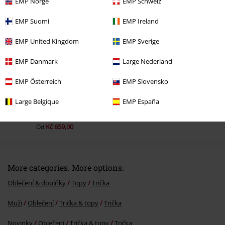
EMP Norge
EMP Schweiz
Naposledy navštívené
EMP Suomi
EMP Ireland
EMP United Kingdom
EMP Sverige
EMP Danmark
Large Nederland
EMP Österreich
EMP Slovensko
Large Belgique
EMP España
%
Kč 659,00
Od
More categories. More options.
Oblečení & doplňky
Topy
Trička
Muži
Oblečení
Trička & topy
Trička
Novinky
Oblečení
Trička & topy
Trička