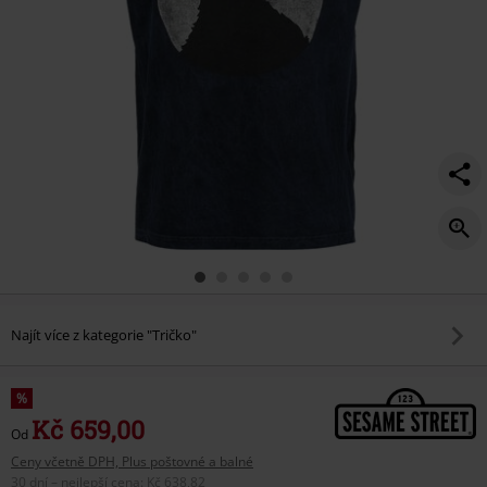
Najít více z kategorie "Tričko"
%
Kč 659,00
Od
Ceny včetně DPH, Plus poštovné a balné
30 dní – nejlepší cena
:
Kč 638,82