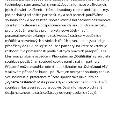
technologie nám umožňují shromažďovat informace o uživatelích,
jejich chování a zařízeních. Některé soubory cookie umísťujeme my,
jiné pocházejí od našich partnerů. My a naši partneři používáme
soubory cookie pro zajištění spolehlivosti a bezpečnosti naší webové
A Warner Music Group Company
stránky, pro zlepšení a přizpůsobení vašich nákupních zkušeností,
pro provádění analýz a pro marketingové účely (např.
personalizované reklamy) na naší webové stránce, v sociálních
médiích a na webových stránkách třetích stran. Pokud jsou údaje
přenášeny do USA, sdílejí se pouze s partnery, na které se vztahuje
rozhodnutí o přiměřenosti podle platných právních předpisů EU a
kteří mají příslušné osvědčení. Klepnutím na „
Souhlasím
“ vyjadřujete
souhlas s používáním souborů cookie námi a našimi partnery.
Případně můžete souhlas odmítnout kliknutím na „
Odmítnout vše
“ -
v takovém případě se budou používat jen nezbytné soubory cookie.
Své individuální preference můžete upravit také kliknutím na
„
Vyberte nastavení
“. Máte právo kdykoli odvolat nebo upravit svůj
souhlas v
Nastavení souborů cookie
. Další informace o ochraně
údajů naleznete na stránce
Zásady ochrany osobních údajů
.
Právní informace
Podmínky