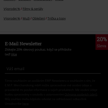
Výprodej %
Filmy & seriály
Výprodej %
Muži
Oblečení
Trička a topy
20%
E-Mail Newsletter
Sleva
Získejte 20% slevový poukaz, když se přihlásíte
teď!
Více
Tímto souhlasím se zasíláním EMP Newslettru a souhlasím s tím, že
E.M.P. Merchandising mbH může zpracovávat mé osobní údaje a
pravidelně mi posílat informace o svých produktech. Mé osobní údaje
budou zpracovány v souladu s ustanoveními
Ochrana osobních údajů
.
Můj souhlas mohu kdykoliv odvolat na odhlašovací odkaz/link.
Unsubscribe
here
.