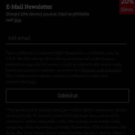
20%
E-Mail Newsletter
Sleva
Získejte 20% slevový poukaz, když se přihlásíte
teď!
Více
Tímto souhlasím se zasíláním EMP Newslettru a souhlasím s tím, že
E.M.P. Merchandising mbH může zpracovávat mé osobní údaje a
pravidelně mi posílat informace o svých produktech. Mé osobní údaje
budou zpracovány v souladu s ustanoveními
Ochrana osobních údajů
.
Můj souhlas mohu kdykoliv odvolat na odhlašovací odkaz/link.
Unsubscribe
here
.
Odebírat
*Platí pouze online a kód je platný jen 4 týdny. Nelze kombinovat s jinými
slevovými kódy. Po vložení a potvrzení kódu bude sleva automaticky
odečtena z vašeho nákupního košíku. Nevztahuje se na média, knihy,
vstupenky, dárkové poukazy, produkty: Rammstein, (Till) Lindemann, Die
Ärzte, Die Toten Hosen, Feine Sahne Fischfilet, Broilers, Böhse Onkelz a