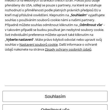
médiích a na webových stránkách třetích stran. Pokud jsou údaje
přenášeny do USA, sdílejí se pouze s partnery, na které se vztahuje
rozhodnutí o přiměřenosti podle platných právních předpisů EU a
kteří mají příslušné osvědčení. Klepnutím na „
Souhlasím
“ vyjadřujete
souhlas s používáním souborů cookie námi a našimi partnery.
Případně můžete souhlas odmítnout kliknutím na „
Odmítnout vše
“ -
v takovém případě se budou používat jen nezbytné soubory cookie.
Své individuální preference můžete upravit také kliknutím na
„
Vyberte nastavení
“. Máte právo kdykoli odvolat nebo upravit svůj
souhlas v
Nastavení souborů cookie
. Další informace o ochraně
údajů naleznete na stránce
Zásady ochrany osobních údajů
.
Právní informace
Podmínky
Prohlášení
Ochrana osobních údajů
Souhlasím
Likvidace odpadu a ochrana životního prostředí
Prohlášení o shodě
Odmítnout vše