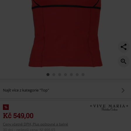
Najít více z kategorie "Top"
%
Kč 549,00
Ceny včetně DPH, Plus poštovné a balné
30 dní – nejlepší cena
:
Kč 466,65