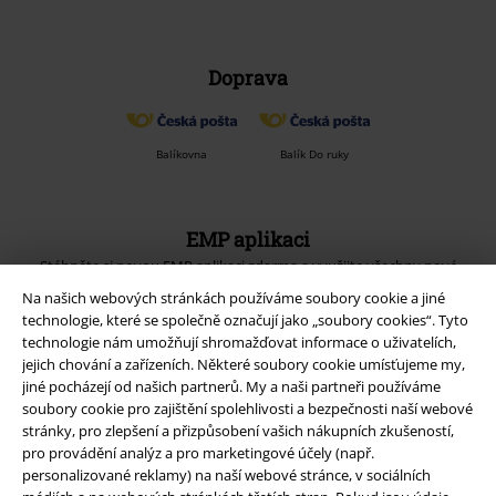
Doprava
Balíkovna
Balík Do ruky
EMP aplikaci
Stáhněte si novou EMP aplikaci zdarma a využijte všechny nové
funkce a výhody!
Na našich webových stránkách používáme soubory cookie a jiné
technologie, které se společně označují jako „soubory cookies“. Tyto
technologie nám umožňují shromažďovat informace o uživatelích,
jejich chování a zařízeních. Některé soubory cookie umísťujeme my,
jiné pocházejí od našich partnerů. My a naši partneři používáme
soubory cookie pro zajištění spolehlivosti a bezpečnosti naší webové
A Warner Music Group Company
stránky, pro zlepšení a přizpůsobení vašich nákupních zkušeností,
pro provádění analýz a pro marketingové účely (např.
personalizované reklamy) na naší webové stránce, v sociálních