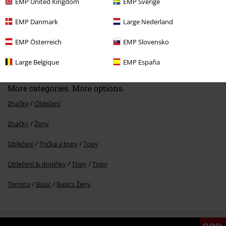
EMP United Kingdom
EMP Sverige
EMP Danmark
Large Nederland
%
EMP Österreich
EMP Slovensko
Kč 549,00
Large Belgique
EMP España
More categories. More options.
Značky
Oblečení
Značky
Ženy
Oblečení
Trička a topy
Topy
Oblečení & doplňky
Topy
Topy
Témata
Basic
Basics Ženy