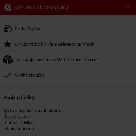
-15% - Jen na krátkou dobu!
Kód poukazu
WEEKEND
Kopírovat kód
Platné do 8/9/26
Platba PayPal
Minimální hodnota objednávky 1.299 Kč.
Exkluzivní zboží a oficiálně licencovaý merch
Po zadání kódu v košíku, se sleva uplatní automaticky.
Nelze kombinovat s jinými akciovými kódy. Sleva se nevztahuje na: knihy,
Nakupujte bez stresu. Máte 30 dní na vrácení!
média, vstupenky, Rammstein, (Till) Lindemann, Böhse Onkelz, Broilers, Die
Ärzte, Die Toten Hosen, Metality, dárkové poukazy a položky, jejichž koupí
podpoříte nadaci.
Vynikající služby
Popis položky
- potisk na přední a zadní straně
- kulatý výstřih
- normální délka
- standardní střih