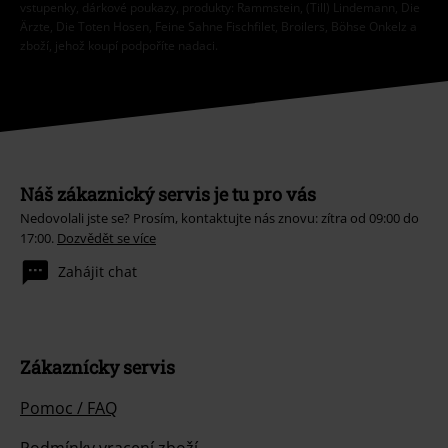
vstupenky, dárkové poukazy, produkty: Rammstein, (Till) Lindemann, Die
Ärzte, Die Toten Hosen, Feine Sahne Fischfilet, Broilers, Böhse Onkelz a
zboží, jehož koupí podpoříte nadaci.
Náš zákaznický servis je tu pro vás
Nedovolali jste se? Prosím, kontaktujte nás znovu: zítra od 09:00 do
17:00.
Dozvědět se více
Zahájit chat
Zákaznícky servis
Pomoc / FAQ