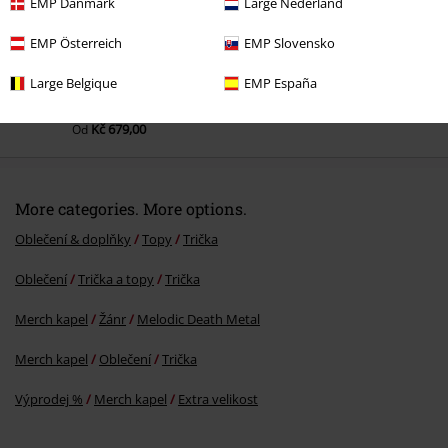
EMP Danmark
Large Nederland
EMP Österreich
EMP Slovensko
Large Belgique
EMP España
DMC
Od
Kč 799,00
Kč 679,00
Od
More categories. More options.
Oblečení & doplňky
Topy
Trička
Oblečení
Trička a topy
Trička
Merch kapel
Žánr
Melodic Death Metal
Merch kapel
Oblečení
Trička
Výprodej %
Merch kapel
Extra velikost