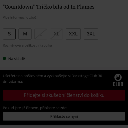
"Countdown" Tričko bílá od In Flames
Více informací o zboží
Vyberte
S
M
L
XL
XXL
3XL
si
Rozměrová a velikostní tabulka
velikost
Na skladě
Ušetřete na poštovném a vyzkoušejte si Backstage Club 30
dní zdarma:
Přidejte si zkušební členství do košíku
Pokud jste již členem, přihlaste se zde:
Přihlašte se nyní