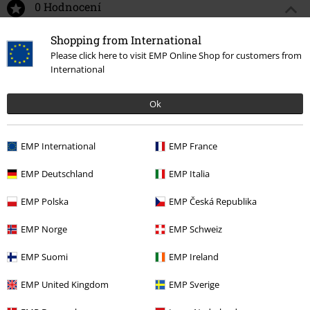
0 Hodnocení
Shopping from International
Podělte se o váš názor "Countdown".
Please click here to visit EMP Online Shop for customers from
International
Napsat hodnocení
Ok
EMP International
EMP France
EMP Deutschland
EMP Italia
EMP Polska
EMP Česká Republika
EMP Norge
EMP Schweiz
Naposledy navštívené
EMP Suomi
EMP Ireland
EMP United Kingdom
EMP Sverige