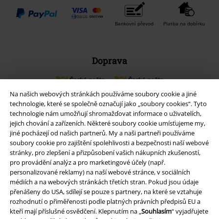
Bankovní převod
Platba na dobírku
Doprava
Na našich webových stránkách používáme soubory cookie a jiné
Balíkovna
Balík Do ruky
technologie, které se společně označují jako „soubory cookies“. Tyto
technologie nám umožňují shromažďovat informace o uživatelích,
jejich chování a zařízeních. Některé soubory cookie umísťujeme my,
EMP aplikaci
jiné pocházejí od našich partnerů. My a naši partneři používáme
soubory cookie pro zajištění spolehlivosti a bezpečnosti naší webové
Stáhněte si novou EMP aplikaci zdarma a využijte všechny nové
stránky, pro zlepšení a přizpůsobení vašich nákupních zkušeností,
funkce a výhody!
pro provádění analýz a pro marketingové účely (např.
personalizované reklamy) na naší webové stránce, v sociálních
médiích a na webových stránkách třetích stran. Pokud jsou údaje
přenášeny do USA, sdílejí se pouze s partnery, na které se vztahuje
rozhodnutí o přiměřenosti podle platných právních předpisů EU a
kteří mají příslušné osvědčení. Klepnutím na „
Souhlasím
“ vyjadřujete
A Warner Music Group Company