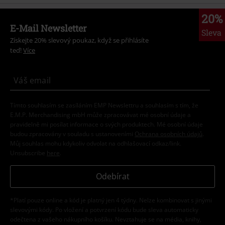
20%
E-Mail Newsletter
Sleva
Získejte 20% slevový poukaz, když se přihlásíte
teď!
Více
Tímto souhlasím se zasíláním EMP Newslettru a souhlasím s tím, že
E.M.P. Merchandising mbH může zpracovávat mé osobní údaje a
pravidelně mi posílat informace o svých produktech. Mé osobní údaje
budou zpracovány v souladu s ustanoveními
Ochrana osobních údajů
.
Můj souhlas mohu kdykoliv odvolat na odhlašovací odkaz/link.
Unsubscribe
here
.
Odebírat
*Platí pouze online a kód je platný jen 4 týdny. Nelze kombinovat s jinými
slevovými kódy. Po vložení a potvrzení kódu bude sleva automaticky
odečtena z vašeho nákupního košíku. Nevztahuje se na média, knihy,