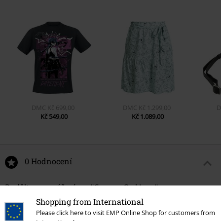
DMC
Kč 699,00
DMC
Kč 1.299,00
Kč 549,00
Kč 1.089,00
0 Hodnocení
Podělte se o váš názor "Coven - Owl Icon".
Shopping from International
Napsat hodnocení
Please click here to visit EMP Online Shop for customers from