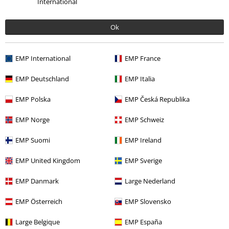
International
Ok
EMP International
EMP France
EMP Deutschland
EMP Italia
EMP Polska
EMP Česká Republika
Naposledy navštívené
EMP Norge
EMP Schweiz
EMP Suomi
EMP Ireland
EMP United Kingdom
EMP Sverige
EMP Danmark
Large Nederland
EMP Österreich
EMP Slovensko
DMC
Kč 799,00
Large Belgique
EMP España
Kč 679,00