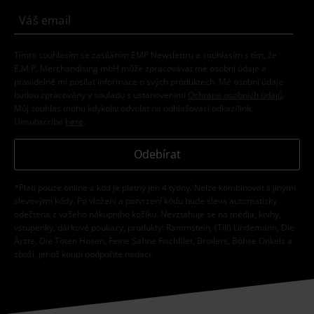
Tímto souhlasím se zasíláním EMP Newslettru a souhlasím s tím, že
E.M.P. Merchandising mbH může zpracovávat mé osobní údaje a
pravidelně mi posílat informace o svých produktech. Mé osobní údaje
budou zpracovány v souladu s ustanoveními
Ochrana osobních údajů
.
Můj souhlas mohu kdykoliv odvolat na odhlašovací odkaz/link.
Unsubscribe
here
.
Odebírat
*Platí pouze online a kód je platný jen 4 týdny. Nelze kombinovat s jinými
slevovými kódy. Po vložení a potvrzení kódu bude sleva automaticky
odečtena z vašeho nákupního košíku. Nevztahuje se na média, knihy,
vstupenky, dárkové poukazy, produkty: Rammstein, (Till) Lindemann, Die
Ärzte, Die Toten Hosen, Feine Sahne Fischfilet, Broilers, Böhse Onkelz a
zboží, jehož koupí podpoříte nadaci.