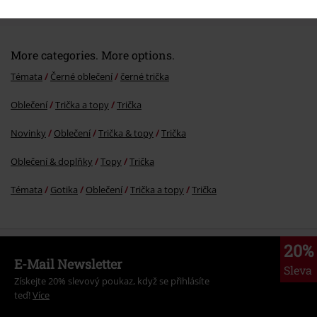
More categories. More options.
Témata
Černé oblečení
černé trička
Oblečení
Trička a topy
Trička
Novinky
Oblečení
Trička & topy
Trička
Oblečení & doplňky
Topy
Trička
Témata
Gotika
Oblečení
Trička a topy
Trička
20%
E-Mail Newsletter
Sleva
Získejte 20% slevový poukaz, když se přihlásíte
teď!
Více