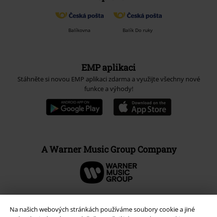
Balíkovna
Balík Do ruky
EMP aplikaci
Stáhněte si novou EMP aplikaci zdarma a využijte všechny nové
funkce a výhody!
A Warner Music Group Company
Na našich webových stránkách používáme soubory cookie a jiné