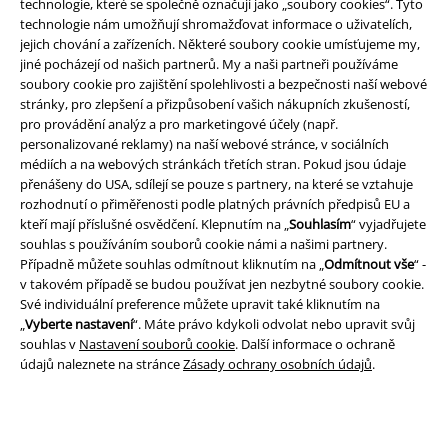
technologie, které se společně označují jako „soubory cookies“. Tyto
technologie nám umožňují shromažďovat informace o uživatelích,
jejich chování a zařízeních. Některé soubory cookie umísťujeme my,
jiné pocházejí od našich partnerů. My a naši partneři používáme
soubory cookie pro zajištění spolehlivosti a bezpečnosti naší webové
stránky, pro zlepšení a přizpůsobení vašich nákupních zkušeností,
pro provádění analýz a pro marketingové účely (např.
personalizované reklamy) na naší webové stránce, v sociálních
Právní informace
médiích a na webových stránkách třetích stran. Pokud jsou údaje
přenášeny do USA, sdílejí se pouze s partnery, na které se vztahuje
Podmínky
rozhodnutí o přiměřenosti podle platných právních předpisů EU a
kteří mají příslušné osvědčení. Klepnutím na „
Souhlasím
“ vyjadřujete
Prohlášení
souhlas s používáním souborů cookie námi a našimi partnery.
Případně můžete souhlas odmítnout kliknutím na „
Odmítnout vše
“ -
Ochrana osobních údajů
v takovém případě se budou používat jen nezbytné soubory cookie.
Své individuální preference můžete upravit také kliknutím na
Likvidace odpadu a ochrana životního prostředí
„
Vyberte nastavení
“. Máte právo kdykoli odvolat nebo upravit svůj
souhlas v
Nastavení souborů cookie
. Další informace o ochraně
údajů naleznete na stránce
Zásady ochrany osobních údajů
.
Prohlášení o shodě
Informace o přístupnosti