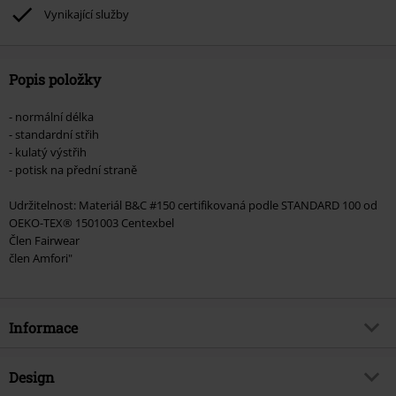
podpoříte nadaci.
Vynikající služby
Popis položky
- normální délka
- standardní střih
- kulatý výstřih
- potisk na přední straně
Udržitelnost: Materiál B&C #150 certifikovaná podle STANDARD 100 od
OEKO-TEX® 1501003 Centexbel
Člen Fairwear
člen Amfori"
Informace
Zboží č.
563292
Design