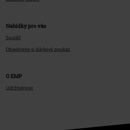
Nabídky pro vás
Soutěž
Objednejte si dárkový poukaz
O EMP
Udržitelnost