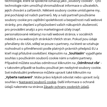
technologie, které se společně označují jako „soubory cookies“. Tyto
technologie nám umožňují shromažďovat informace o uživatelích,
jejich chování a zařízeních. Některé soubory cookie umísťujeme my,
jiné pocházejí od našich partnerů. My a naši partneři používáme
soubory cookie pro zajištění spolehlivosti a bezpečnosti naší webové
stránky, pro zlepšení a přizpůsobení vašich nákupních zkušeností,
Právní informace
pro provádění analýz a pro marketingové účely (např.
personalizované reklamy) na naší webové stránce, v sociálních
Podmínky
médiích a na webových stránkách třetích stran. Pokud jsou údaje
přenášeny do USA, sdílejí se pouze s partnery, na které se vztahuje
Prohlášení
rozhodnutí o přiměřenosti podle platných právních předpisů EU a
kteří mají příslušné osvědčení. Klepnutím na „
Souhlasím
“ vyjadřujete
Ochrana osobních údajů
souhlas s používáním souborů cookie námi a našimi partnery.
Případně můžete souhlas odmítnout kliknutím na „
Odmítnout vše
“ -
v takovém případě se budou používat jen nezbytné soubory cookie.
Likvidace odpadu a ochrana životního prostředí
Své individuální preference můžete upravit také kliknutím na
„
Vyberte nastavení
“. Máte právo kdykoli odvolat nebo upravit svůj
Prohlášení o shodě
souhlas v
Nastavení souborů cookie
. Další informace o ochraně
údajů naleznete na stránce
Zásady ochrany osobních údajů
.
Informace o přístupnosti
Nastavení souborů cookie