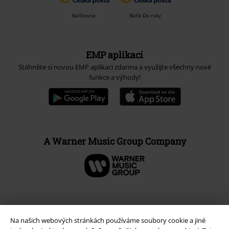
Balíkovna
Balík Do ruky
EMP aplikaci
Stáhněte si novou EMP aplikaci zdarma a využijte všechny nové
funkce a výhody!
A Warner Music Group Company
Na našich webových stránkách používáme soubory cookie a jiné