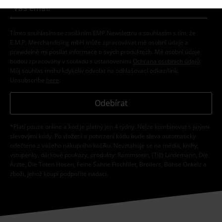
Tímto souhlasím se zasíláním EMP Newslettru a souhlasím s tím, že
E.M.P. Merchandising mbH může zpracovávat mé osobní údaje a
pravidelně mi posílat informace o svých produktech. Mé osobní údaje
budou zpracovány v souladu s ustanoveními
Ochrana osobních údajů
.
Můj souhlas mohu kdykoliv odvolat na odhlašovací odkaz/link.
Unsubscribe
here
.
Odebírat
*Platí pouze online a kód je platný jen 4 týdny. Nelze kombinovat s jinými
slevovými kódy. Po vložení a potvrzení kódu bude sleva automaticky
odečtena z vašeho nákupního košíku. Nevztahuje se na média, knihy,
vstupenky, dárkové poukazy, produkty: Rammstein, (Till) Lindemann, Die
Ärzte, Die Toten Hosen, Feine Sahne Fischfilet, Broilers, Böhse Onkelz a
zboží, jehož koupí podpoříte nadaci.