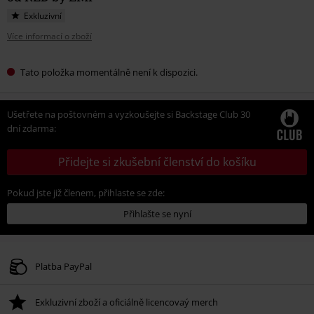
Exkluzivní
Více informací o zboží
Tato položka momentálně není k dispozici.
Ušetřete na poštovném a vyzkoušejte si Backstage Club 30
dní zdarma:
Přidejte si zkušební členství do košíku
Pokud jste již členem, přihlaste se zde:
Přihlašte se nyní
Platba PayPal
Exkluzivní zboží a oficiálně licencovaý merch