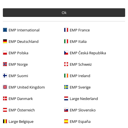
Ok
More categories. More options.
Extra velikosti
Ženy
EMP International
EMP France
Výprodej %
Ženy
Oblečení
EMP Deutschland
EMP Italia
Značky
EMP značky
RED by EMP
Košile
EMP Polska
EMP Česká Republika
Extra velikosti
Košile
Košile s dlouhým rukávem
EMP Norge
EMP Schweiz
Značky
Ženy
EMP Suomi
EMP Ireland
EMP United Kingdom
EMP Sverige
20%
EMP Danmark
Large Nederland
E-Mail Newsletter
Sleva
EMP Österreich
EMP Slovensko
Získejte 20% slevový poukaz, když se přihlásíte
teď!
Více
Large Belgique
EMP España