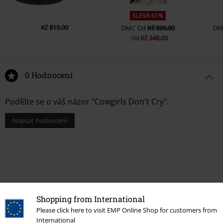
SLEVA 61%
Kč 819,00
DMC
Od
Kč 899,00
DM
Kč 348,00
Od
0 Hodnocení
Podělte se o váš názor "Cowgirls Don't Cry".
Napsat hodnocení
Shopping from International
Please click here to visit EMP Online Shop for customers from
International