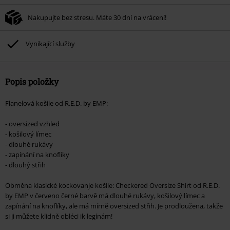
Nakupujte bez stresu. Máte 30 dní na vrácení!
Vynikající služby
Popis položky
Flanelová košile od R.E.D. by EMP:
- oversized vzhled
- košilový límec
- dlouhé rukávy
- zapínání na knoflíky
- dlouhý střih
Obměna klasické kockovanje košile: Checkered Oversize Shirt od R.E.D.
by EMP v červeno černé barvě má dlouhé rukávy, košilový límec a
zapínání na knoflíky, ale má mírně oversized střih. Je prodloužena, takže
si ji můžete klidně obléci ik legínám!