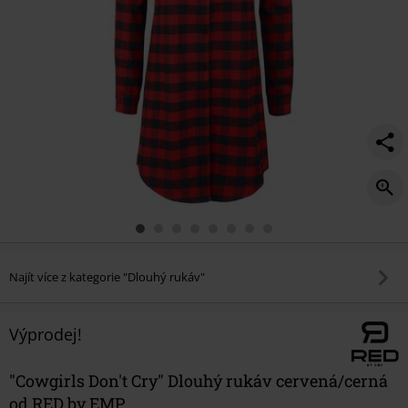
Najít více z kategorie "Dlouhý rukáv"
Výprodej!
"Cowgirls Don't Cry" Dlouhý rukáv cervená/cerná
od RED by EMP