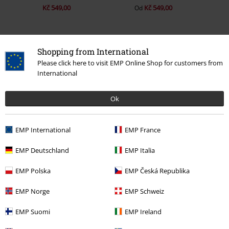
Kč 549,00
Kč 549,00
Od
Shopping from International
0 Hodnocení
Please click here to visit EMP Online Shop for customers from
International
Podělte se o váš názor "Creatures In Flames".
Ok
Napsat hodnocení
EMP International
EMP France
EMP Deutschland
EMP Italia
EMP Polska
EMP Česká Republika
EMP Norge
EMP Schweiz
EMP Suomi
EMP Ireland