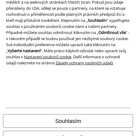
médiích a na webových stránkách třetích stran. Pokud jsou údaje
přenášeny do USA, sdílejí se pouze s partnery, na které se vztahuje
rozhodnutí o přiměřenosti podle platných právních předpisů EU a
kteří mají příslušné osvědčení. Klepnutím na „
Souhlasím
“ vyjadřujete
souhlas s používáním souborů cookie námi a našimi partnery.
A Warner Music Group Company
Případně můžete souhlas odmítnout kliknutím na „
Odmítnout vše
“ -
v takovém případě se budou používat jen nezbytné soubory cookie.
Své individuální preference můžete upravit také kliknutím na
„
Vyberte nastavení
“. Máte právo kdykoli odvolat nebo upravit svůj
souhlas v
Nastavení souborů cookie
. Další informace o ochraně
údajů naleznete na stránce
Zásady ochrany osobních údajů
.
Právní informace
Souhlasím
Podmínky