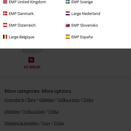
Naposledy navštívené
EMP United Kingdom
EMP Sverige
EMP Danmark
Large Nederland
EMP Österreich
EMP Slovensko
Large Belgique
EMP España
%
Kč 409,00
More categories. More options.
Výprodej %
Ženy
Oblečení
Trička a topy
Trička
Oblečení
Trička a topy
Trička
Oblečení & doplňky
Topy
Trička