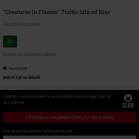
"Creatures In Flames" Tričko bílá od Kiss
Více informací o zboží
Vyberte
XL
si
Rozměrová a velikostní tabulka
velikost
Na skladě
Jedině 3 je na skladě
Ušetřete na poštovném a vyzkoušejte si Backstage Club 30
dní zdarma:
Přidejte si zkušební členství do košíku
Pokud jste již členem, přihlaste se zde: