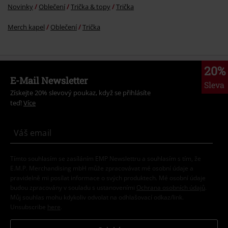
Novinky
Oblečení
Trička & topy
Trička
Merch kapel
Oblečení
Trička
20%
E-Mail Newsletter
Sleva
Získejte 20% slevový poukaz, když se přihlásíte
teď!
Více
Tímto souhlasím se zasíláním EMP Newslettru a souhlasím s tím, že
E.M.P. Merchandising mbH může zpracovávat mé osobní údaje a
pravidelně mi posílat informace o svých produktech. Mé osobní údaje
budou zpracovány v souladu s ustanoveními
Ochrana osobních údajů
.
Můj souhlas mohu kdykoliv odvolat na odhlašovací odkaz/link.
Unsubscribe
here
.