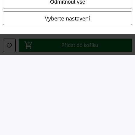
Odmítnout vše
Prohlášení
Vyberte nastavení
Ochrana osobních údajů
Likvidace odpadu a ochrana životního prostředí
Přidat do košíku
Prohlášení o shodě
Informace o přístupnosti
Nastavení souborů cookie
Odstoupení od smlouvy
Všechny ceny jsou včetně DPH, bez
poštovného a balného
© 1986-2026 EMP Merchandising