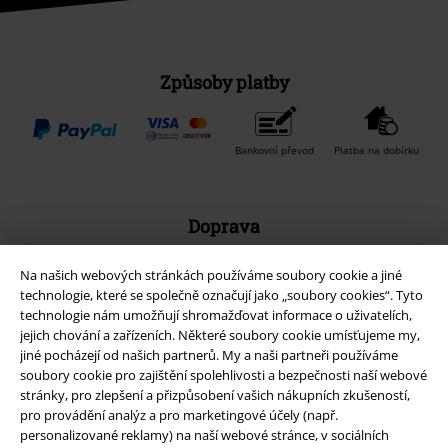
Způsoby platby
Bankovní převod
Platba na dobírku
Doprava
Na našich webových stránkách používáme soubory cookie a jiné
technologie, které se společně označují jako „soubory cookies“. Tyto
Balíkovna
Balík Do ruky
technologie nám umožňují shromažďovat informace o uživatelích,
jejich chování a zařízeních. Některé soubory cookie umísťujeme my,
jiné pocházejí od našich partnerů. My a naši partneři používáme
EMP aplikaci
soubory cookie pro zajištění spolehlivosti a bezpečnosti naší webové
stránky, pro zlepšení a přizpůsobení vašich nákupních zkušeností,
Stáhněte si novou EMP aplikaci zdarma a využijte všechny nové
pro provádění analýz a pro marketingové účely (např.
funkce a výhody!
personalizované reklamy) na naší webové stránce, v sociálních