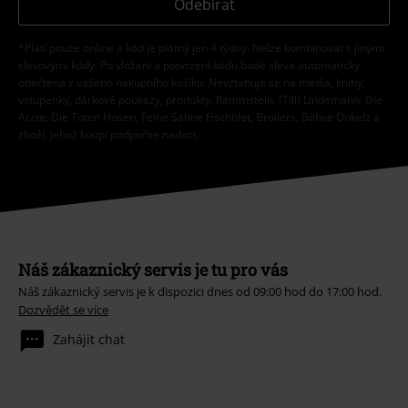
Odebírat
*Platí pouze online a kód je platný jen 4 týdny. Nelze kombinovat s jinými
slevovými kódy. Po vložení a potvrzení kódu bude sleva automaticky
odečtena z vašeho nákupního košíku. Nevztahuje se na média, knihy,
vstupenky, dárkové poukazy, produkty: Rammstein, (Till) Lindemann, Die
Ärzte, Die Toten Hosen, Feine Sahne Fischfilet, Broilers, Böhse Onkelz a
zboží, jehož koupí podpoříte nadaci.
Náš zákaznický servis je tu pro vás
Náš zákaznický servis je k dispozici dnes od 09:00 hod do 17:00 hod.
Dozvědět se více
Zahájit chat