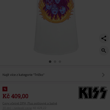
Najít více z kategorie "Tričko"
%
Kč 409,00
Ceny včetně DPH, Plus poštovné a balné
30 dní – nejlepší cena
:
Kč 428,22