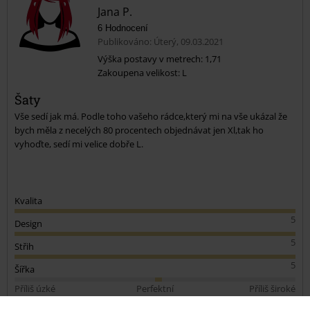
Jana P.
6 Hodnocení
Publikováno: Úterý, 09.03.2021
Výška postavy v metrech: 1,71
Zakoupena velikost: L
Odeslat komentář
Šaty
Vše sedí jak má. Podle toho vašeho rádce,který mi na vše ukázal že
bych měla z necelých 80 procentech objednávat jen Xl,tak ho
vyhoďte, sedí mi velice dobře L.
Kvalita
5
Design
5
Střih
5
Šířka
Příliš úzké
Perfektní
Příliš široké
Délka