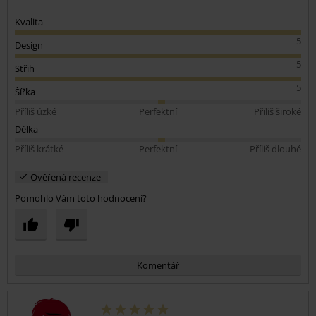
Kvalita
5
Design
5
Střih
5
Šířka
Příliš úzké
Perfektní
Příliš široké
Délka
Příliš krátké
Perfektní
Příliš dlouhé
Ověřená recenze
Pomohlo Vám toto hodnocení?
Komentář