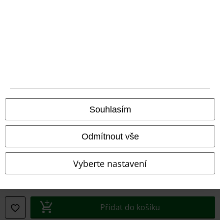
Prohlášení o shodě
Informace o přístupnosti
Nastavení souborů cookie
Odstoupení od smlouvy
Všechny ceny jsou včetně DPH, bez
poštovného a balného
Souhlasím
© 1986-2026 EMP Merchandising
Odmítnout vše
Vyberte nastavení
Naše online obchody
EMP International
EMP France
Přidat do košíku