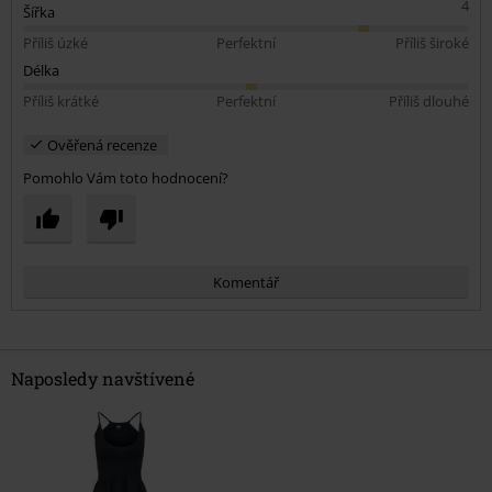
4
Šířka
Příliš úzké
Perfektní
Příliš široké
Délka
Příliš krátké
Perfektní
Příliš dlouhé
Ověřená recenze
Pomohlo Vám toto hodnocení?
Komentář
Naposledy navštívené