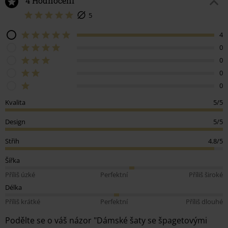
4 Hodnocení
5
4
0
0
0
0
Kvalita
5/5
Design
5/5
Střih
4.8/5
Šířka
Příliš úzké
Perfektní
Příliš široké
Délka
Příliš krátké
Perfektní
Příliš dlouhé
Podělte se o váš názor "Dámské šaty se špagetovými