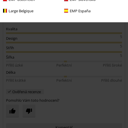
Large Belgique
EMP España
Kvalita
5
Design
5
Střih
5
Šířka
Příliš úzké
Perfektní
Příliš široké
Délka
Příliš krátké
Perfektní
Příliš dlouhé
Ověřená recenze
Pomohlo Vám toto hodnocení?
Komentář