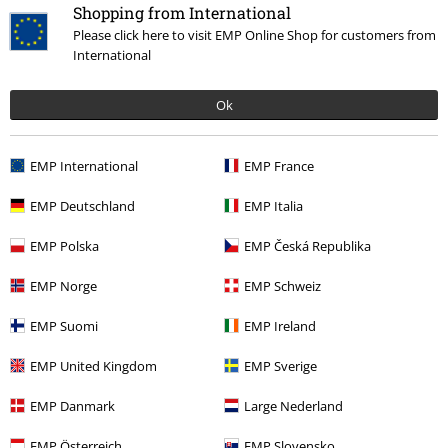
Shopping from International
Příliš krátké
Perfektní
Příliš dlouhé
Please click here to visit EMP Online Shop for customers from
International
Ověřená recenze
Pomohlo Vám toto hodnocení?
Ok
EMP International
EMP France
Komentář
EMP Deutschland
EMP Italia
EMP Polska
EMP Česká Republika
Markéta S.
EMP Norge
EMP Schweiz
5 Hodnocení
Publikováno: Sobota, 08.08.2020
EMP Suomi
EMP Ireland
Výška postavy v metrech: 1,73
Zakoupena velikost: S
EMP United Kingdom
EMP Sverige
Odeslat komentář
Super saty
EMP Danmark
Large Nederland
Za super cenu, kvalitni, hezky sedi, ani moc kratke, ani dlouhe, jsou
EMP Österreich
EMP Slovensko
tak akorat. Vetsi vystrih, ale je mozne regulovat raminka ;-)