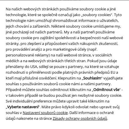
Na našich webových stránkách používáme soubory cookie a jiné
technologie, které se společně označují jako „soubory cookies“. Tyto
technologie nám umožňují shromažďovat informace o uživatelích,
jejich chování a zařízeních. Některé soubory cookie umísťujeme my,
jiné pocházejí od našich partnerů. My a naši partneři používáme
soubory cookie pro zajištění spolehlivosti a bezpečnosti naší webové
stránky, pro zlepšení a přizpůsobení vašich nákupních zkušeností,
pro provádění analýz a pro marketingové účely (např.
personalizované reklamy) na naší webové stránce, v sociálních
médiích a na webových stránkách třetích stran. Pokud jsou údaje
přenášeny do USA, sdílejí se pouze s partnery, na které se vztahuje
rozhodnutí o přiměřenosti podle platných právních předpisů EU a
Právní informace
kteří mají příslušné osvědčení. Klepnutím na „
Souhlasím
“ vyjadřujete
Podmínky
souhlas s používáním souborů cookie námi a našimi partnery.
Případně můžete souhlas odmítnout kliknutím na „
Odmítnout vše
“ -
v takovém případě se budou používat jen nezbytné soubory cookie.
Prohlášení
Své individuální preference můžete upravit také kliknutím na
„
Vyberte nastavení
“. Máte právo kdykoli odvolat nebo upravit svůj
Ochrana osobních údajů
souhlas v
Nastavení souborů cookie
. Další informace o ochraně
údajů naleznete na stránce
Zásady ochrany osobních údajů
.
Likvidace odpadu a ochrana životního prostředí