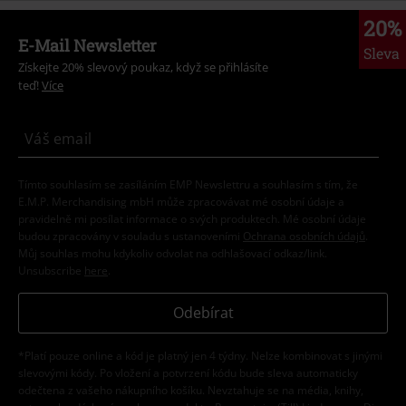
20%
E-Mail Newsletter
Sleva
Získejte 20% slevový poukaz, když se přihlásíte
teď!
Více
Tímto souhlasím se zasíláním EMP Newslettru a souhlasím s tím, že
E.M.P. Merchandising mbH může zpracovávat mé osobní údaje a
pravidelně mi posílat informace o svých produktech. Mé osobní údaje
budou zpracovány v souladu s ustanoveními
Ochrana osobních údajů
.
Můj souhlas mohu kdykoliv odvolat na odhlašovací odkaz/link.
Unsubscribe
here
.
Odebírat
*Platí pouze online a kód je platný jen 4 týdny. Nelze kombinovat s jinými
slevovými kódy. Po vložení a potvrzení kódu bude sleva automaticky
odečtena z vašeho nákupního košíku. Nevztahuje se na média, knihy,