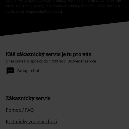
vstupenky, dárkové poukazy, produkty: Rammstein, (Till) Lindemann, Die
Ärzte, Die Toten Hosen, Feine Sahne Fischfilet, Broilers, Böhse Onkelz a
zboží, jehož koupí podpoříte nadaci.
Náš zákaznický servis je tu pro vás
Dnes jsme k dispozici: do 17:00 hod.
Dozvědět se více
Zahájit chat
Zákaznícky servis
Pomoc / FAQ
Podmínky vracení zboží