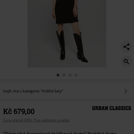
Najít více z kategorie "Krátké šaty"
Kč 679,00
Ceny včetně DPH, Plus poštovné a balné
"Dámské žerzejové tričkové šaty" Krátké šaty