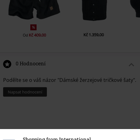
%
Kč 1.359,00
Kč 409,00
Od
0 Hodnocení
Podělte se o váš názor "Dámské žerzejové tričkové šaty".
Napsat hodnocení
Shopping from International