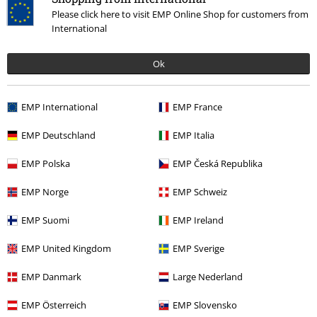
Please click here to visit EMP Online Shop for customers from
International
Ok
Naposledy navštívené
EMP International
EMP France
EMP Deutschland
EMP Italia
EMP Polska
EMP Česká Republika
EMP Norge
EMP Schweiz
EMP Suomi
EMP Ireland
Kč 679,00
EMP United Kingdom
EMP Sverige
EMP Danmark
Large Nederland
More categories. More options.
EMP Österreich
EMP Slovensko
Značky
Oblečení
Šaty