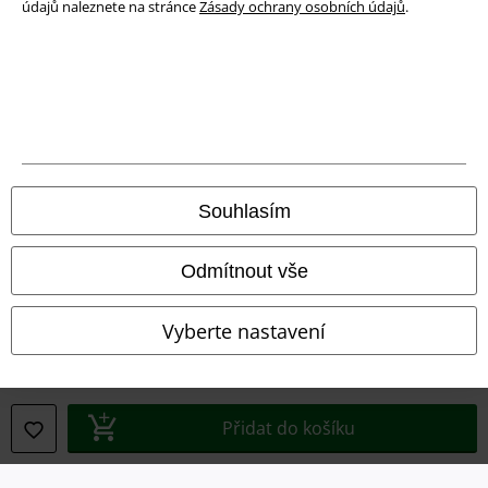
údajů naleznete na stránce
Zásady ochrany osobních údajů
.
Právní informace
Podmínky
Prohlášení
Ochrana osobních údajů
Souhlasím
Likvidace odpadu a ochrana životního prostředí
Prohlášení o shodě
Odmítnout vše
Informace o přístupnosti
Vyberte nastavení
Nastavení souborů cookie
Odstoupení od smlouvy
Přidat do košíku
Všechny ceny jsou včetně DPH, bez
poštovného a balného
© 1986-2026 EMP Merchandising