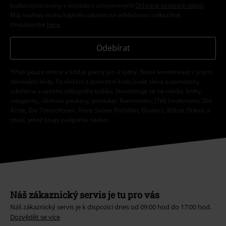
budou zpracovány v souladu s ustanoveními
Ochrana osobních údajů
.
Můj souhlas mohu kdykoliv odvolat na odhlašovací odkaz/link.
Unsubscribe
here
.
Odebírat
*Platí pouze online a kód je platný jen 4 týdny. Nelze kombinovat s jinými
slevovými kódy. Po vložení a potvrzení kódu bude sleva automaticky
odečtena z vašeho nákupního košíku. Nevztahuje se na média, knihy,
vstupenky, dárkové poukazy, produkty: Rammstein, (Till) Lindemann, Die
Ärzte, Die Toten Hosen, Feine Sahne Fischfilet, Broilers, Böhse Onkelz a
zboží, jehož koupí podpoříte nadaci.
Náš zákaznický servis je tu pro vás
Náš zákaznický servis je k dispozici dnes od 09:00 hod do 17:00 hod.
Dozvědět se více