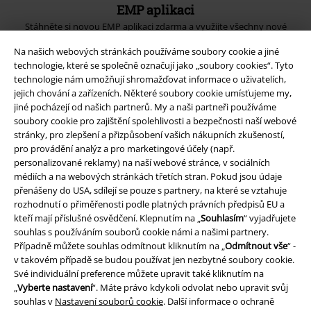
EMP aplikaci
Stáhněte si novou EMP aplikaci zdarma a využijte všechny nové
funkce a výhody!
Na našich webových stránkách používáme soubory cookie a jiné
technologie, které se společně označují jako „soubory cookies“. Tyto
technologie nám umožňují shromažďovat informace o uživatelích,
jejich chování a zařízeních. Některé soubory cookie umísťujeme my,
jiné pocházejí od našich partnerů. My a naši partneři používáme
soubory cookie pro zajištění spolehlivosti a bezpečnosti naší webové
A Warner Music Group Company
stránky, pro zlepšení a přizpůsobení vašich nákupních zkušeností,
pro provádění analýz a pro marketingové účely (např.
personalizované reklamy) na naší webové stránce, v sociálních
médiích a na webových stránkách třetích stran. Pokud jsou údaje
přenášeny do USA, sdílejí se pouze s partnery, na které se vztahuje
rozhodnutí o přiměřenosti podle platných právních předpisů EU a
kteří mají příslušné osvědčení. Klepnutím na „
Souhlasím
“ vyjadřujete
souhlas s používáním souborů cookie námi a našimi partnery.
Případně můžete souhlas odmítnout kliknutím na „
Odmítnout vše
“ -
v takovém případě se budou používat jen nezbytné soubory cookie.
Své individuální preference můžete upravit také kliknutím na
„
Vyberte nastavení
“. Máte právo kdykoli odvolat nebo upravit svůj
souhlas v
Nastavení souborů cookie
. Další informace o ochraně