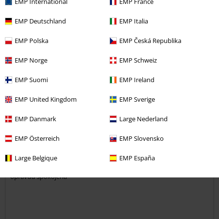
EMP International
EMP France
Pomohlo Vám toto hodnocení?
EMP Deutschland
EMP Italia
EMP Polska
EMP Česká Republika
Komentář
EMP Norge
EMP Schweiz
EMP Suomi
EMP Ireland
Karla P.
EMP United Kingdom
EMP Sverige
2 Hodnocení
Publikováno: Neděle, 06.03.2022
EMP Danmark
Large Nederland
Výška postavy v metrech: 1,76
Zakoupena velikost: 5xl
EMP Österreich
EMP Slovensko
Odeslat komentář
Super
Large Belgique
EMP España
Trošku více je to mačkavy materiál ale to nic nemění na tom že jsem
opravdu spokojená