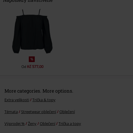
Odeslat komentář
%
Kč 577,00
Od
More categories. More options.
Extra velikosti
Trička & topy
Témata
Streetwear oblečení
Oblečení
Výprodej %
Ženy
Oblečení
Trička a topy