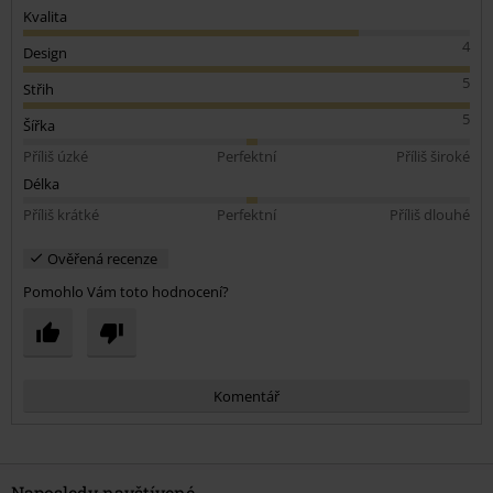
Kvalita
4
Design
5
Střih
5
Šířka
Příliš úzké
Perfektní
Příliš široké
Délka
Příliš krátké
Perfektní
Příliš dlouhé
Ověřená recenze
Pomohlo Vám toto hodnocení?
Komentář
Naposledy navštívené