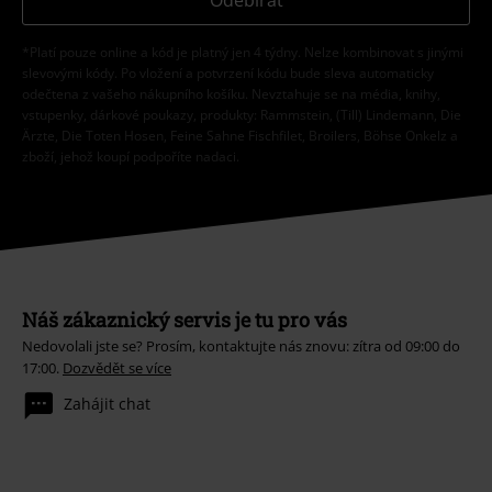
*Platí pouze online a kód je platný jen 4 týdny. Nelze kombinovat s jinými
slevovými kódy. Po vložení a potvrzení kódu bude sleva automaticky
odečtena z vašeho nákupního košíku. Nevztahuje se na média, knihy,
vstupenky, dárkové poukazy, produkty: Rammstein, (Till) Lindemann, Die
Ärzte, Die Toten Hosen, Feine Sahne Fischfilet, Broilers, Böhse Onkelz a
zboží, jehož koupí podpoříte nadaci.
Náš zákaznický servis je tu pro vás
Nedovolali jste se? Prosím, kontaktujte nás znovu: zítra od 09:00 do
17:00.
Dozvědět se více
Zahájit chat