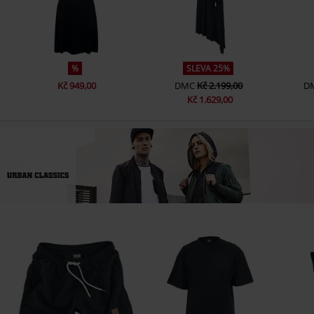
%
SLEVA 25%
Kč 949,00
DMC
Kč 2.199,00
D
Kč 1.629,00