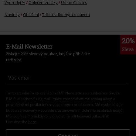
Výprodej %
Oblečení značky
Urban Classics
Novinky
Oblečení
Trička s dlouhým rukávem
20%
E-Mail Newsletter
Sleva
Získejte 20% slevový poukaz, když se přihlásíte
teď!
Více
Tímto souhlasím se zasíláním EMP Newslettru a souhlasím s tím, že
E.M.P. Merchandising mbH může zpracovávat mé osobní údaje a
pravidelně mi posílat informace o svých produktech. Mé osobní údaje
budou zpracovány v souladu s ustanoveními
Ochrana osobních údajů
.
Můj souhlas mohu kdykoliv odvolat na odhlašovací odkaz/link.
Unsubscribe
here
.
Odebírat