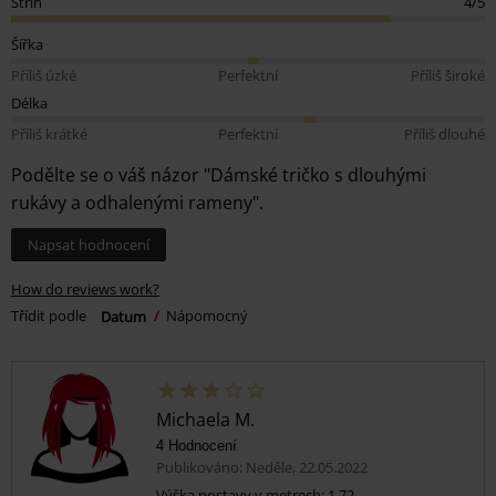
Střih
4/5
Šířka
Příliš úzké
Perfektní
Příliš široké
Délka
Příliš krátké
Perfektní
Příliš dlouhé
Podělte se o váš názor "Dámské tričko s dlouhými
rukávy a odhalenými rameny".
Napsat hodnocení
How do reviews work?
Třídit podle
Datum
Nápomocný
Michaela M.
4 Hodnocení
Publikováno: Neděle, 22.05.2022
Výška postavy v metrech: 1,72