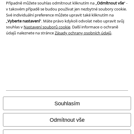
Prohlášení
Případně můžete souhlas odmítnout kliknutím na „
Odmítnout vše
“ -
v takovém případě se budou používat jen nezbytné soubory cookie.
Své individuální preference můžete upravit také kliknutím na
Ochrana osobních údajů
„
Vyberte nastavení
“. Máte právo kdykoli odvolat nebo upravit svůj
souhlas v
Nastavení souborů cookie
. Další informace o ochraně
Likvidace odpadu a ochrana životního prostředí
údajů naleznete na stránce
Zásady ochrany osobních údajů
.
Prohlášení o shodě
Informace o přístupnosti
Nastavení souborů cookie
Odstoupení od smlouvy
Všechny ceny jsou včetně DPH, bez
poštovného a balného
Souhlasím
© 1986-2026 EMP Merchandising
Odmítnout vše