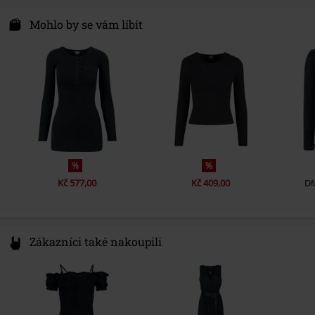
TB International GmbH
Dr.-Robert-Murjahn-Str. 7
Mohlo by se vám líbit
64372 Ober-Ramstadt
Germany
service@urbanclassics.com
%
%
Kč 577,00
Kč 409,00
D
Zákazníci také nakoupili