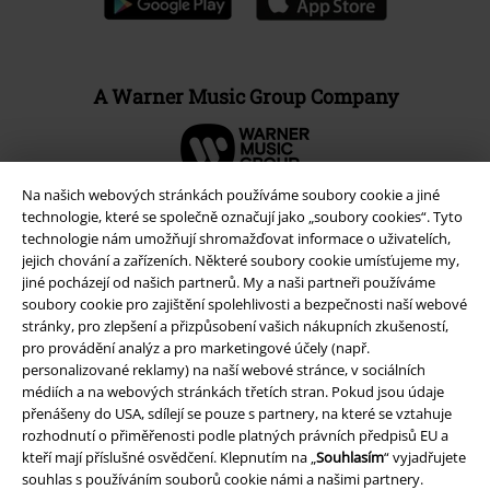
A Warner Music Group Company
Na našich webových stránkách používáme soubory cookie a jiné
technologie, které se společně označují jako „soubory cookies“. Tyto
technologie nám umožňují shromažďovat informace o uživatelích,
jejich chování a zařízeních. Některé soubory cookie umísťujeme my,
jiné pocházejí od našich partnerů. My a naši partneři používáme
soubory cookie pro zajištění spolehlivosti a bezpečnosti naší webové
stránky, pro zlepšení a přizpůsobení vašich nákupních zkušeností,
pro provádění analýz a pro marketingové účely (např.
personalizované reklamy) na naší webové stránce, v sociálních
médiích a na webových stránkách třetích stran. Pokud jsou údaje
Právní informace
přenášeny do USA, sdílejí se pouze s partnery, na které se vztahuje
rozhodnutí o přiměřenosti podle platných právních předpisů EU a
Podmínky
kteří mají příslušné osvědčení. Klepnutím na „
Souhlasím
“ vyjadřujete
souhlas s používáním souborů cookie námi a našimi partnery.