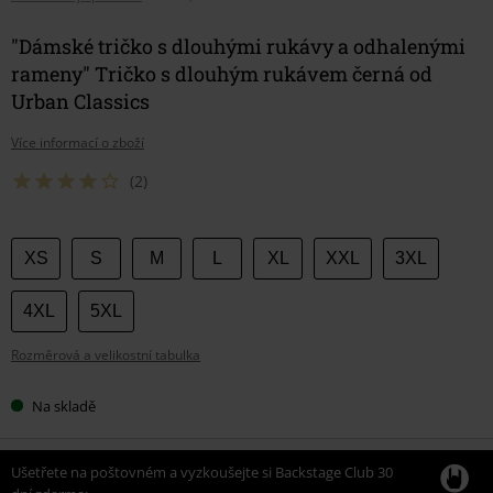
"Dámské tričko s dlouhými rukávy a odhalenými
rameny" Tričko s dlouhým rukávem černá od
Urban Classics
Více informací o zboží
(2)
Vyberte
XS
S
M
L
XL
XXL
3XL
si
velikost
4XL
5XL
Rozměrová a velikostní tabulka
Na skladě
Ušetřete na poštovném a vyzkoušejte si Backstage Club 30