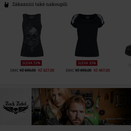
Zákazníci také nakoupili
SLEVA 53%
SLEVA 33%
DMC
Kč 699,00
Kč 327,00
DMC
Kč 699,00
Kč 467,00