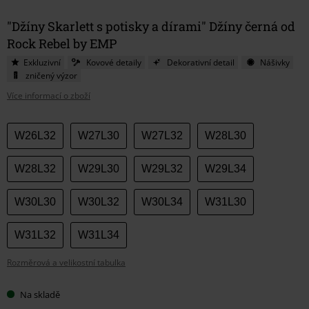
"Džíny Skarlett s potisky a dírami" Džíny černá od
Rock Rebel by EMP
Exkluzivní
Kovové detaily
Dekorativní detail
Nášivky
zničený výzor
Více informací o zboží
Vyberte
W26L32
W27L30
W27L32
W28L30
si
velikost
W28L32
W29L30
W29L32
W29L34
W30L30
W30L32
W30L34
W31L30
W31L32
W31L34
Rozměrová a velikostní tabulka
Na skladě