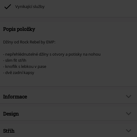
podpoříte nadaci.
Vynikající služby
Popis položky
Džíny od Rock Rebel by EMP:
- nepřehlédnutelné džíny s otvory a potisky na nohou
- slim fit střih
- knoflík s lebkou v pase
- dvě zadní kapsy
Informace
Zboží č.
493789
Design
Název
Džíny Skarlett s potisky a dírami
Typ výrobku
Džíny
Brand
Střih
Rock Rebel by EMP