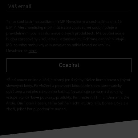
Tímto souhlasím se zasíláním EMP Newslettru a souhlasím s tím, že
E.M.P. Merchandising mbH může zpracovávat mé osobní údaje a
pravidelně mi posílat informace o svých produktech. Mé osobní údaje
budou zpracovány v souladu s ustanoveními
Ochrana osobních údajů
.
Můj souhlas mohu kdykoliv odvolat na odhlašovací odkaz/link.
Unsubscribe
here
.
Odebírat
*Platí pouze online a kód je platný jen 4 týdny. Nelze kombinovat s jinými
slevovými kódy. Po vložení a potvrzení kódu bude sleva automaticky
odečtena z vašeho nákupního košíku. Nevztahuje se na média, knihy,
vstupenky, dárkové poukazy, produkty: Rammstein, (Till) Lindemann, Die
Ärzte, Die Toten Hosen, Feine Sahne Fischfilet, Broilers, Böhse Onkelz a
zboží, jehož koupí podpoříte nadaci.