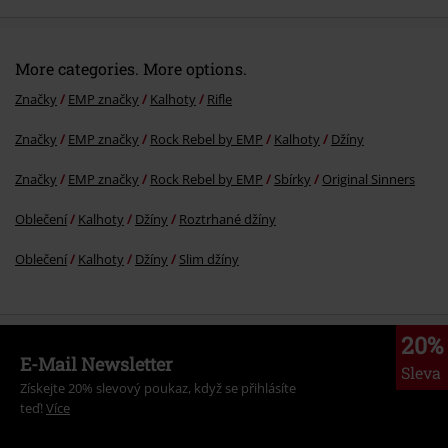
More categories. More options.
Značky
EMP značky
Kalhoty
Rifle
Značky
EMP značky
Rock Rebel by EMP
Kalhoty
Džíny
Značky
EMP značky
Rock Rebel by EMP
Sbírky
Original Sinners
Oblečení
Kalhoty
Džíny
Roztrhané džíny
Oblečení
Kalhoty
Džíny
Slim džíny
20%
E-Mail Newsletter
Sleva
Získejte 20% slevový poukaz, když se přihlásíte
teď!
Více