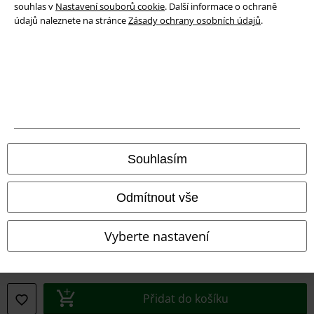
souhlas v
Nastavení souborů cookie
. Další informace o ochraně
údajů naleznete na stránce
Zásady ochrany osobních údajů
.
Právní informace
Podmínky
Prohlášení
Souhlasím
Ochrana osobních údajů
Odmítnout vše
Likvidace odpadu a ochrana životního prostředí
Vyberte nastavení
Prohlášení o shodě
Informace o přístupnosti
Přidat do košíku
Nastavení souborů cookie