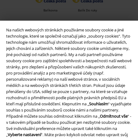
Balíkovna
Balík Do ruky
Na našich webových stránkách používáme soubory cookie a jiné
EMP aplikaci
technologie, které se společně označují jako „soubory cookies“. Tyto
Stáhněte si novou EMP aplikaci zdarma a využijte všechny nové
technologie nám umožňují shromažďovat informace o uživatelích,
funkce a výhody!
jejich chování a zařízeních. Některé soubory cookie umísťujeme my,
jiné pocházejí od našich partnerů. My a naši partneři používáme
soubory cookie pro zajištění spolehlivosti a bezpečnosti naší webové
stránky, pro zlepšení a přizpůsobení vašich nákupních zkušeností,
pro provádění analýz a pro marketingové účely (např.
personalizované reklamy) na naší webové stránce, v sociálních
A Warner Music Group Company
médiích a na webových stránkách třetích stran. Pokud jsou údaje
přenášeny do USA, sdílejí se pouze s partnery, na které se vztahuje
rozhodnutí o přiměřenosti podle platných právních předpisů EU a
kteří mají příslušné osvědčení. Klepnutím na „
Souhlasím
“ vyjadřujete
souhlas s používáním souborů cookie námi a našimi partnery.
Případně můžete souhlas odmítnout kliknutím na „
Odmítnout vše
“ -
v takovém případě se budou používat jen nezbytné soubory cookie.
Své individuální preference můžete upravit také kliknutím na
„
Vyberte nastavení
“. Máte právo kdykoli odvolat nebo upravit svůj