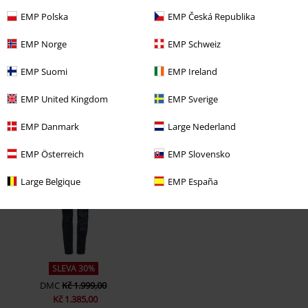
EMP Polska
EMP Česká Republika
EMP Norge
EMP Schweiz
EMP Suomi
EMP Ireland
EMP United Kingdom
EMP Sverige
EMP Danmark
Large Nederland
Naposledy navštívené
EMP Österreich
EMP Slovensko
Large Belgique
EMP España
SLEVA 30%
DMC
Kč 1.999,00
Kč 1.385,00