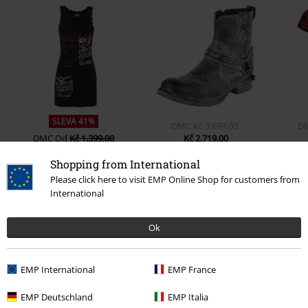
SLEVA 41%
DMC
Kč 3.699,00
D
DMC
Od
Kč 1.399,00
Kč 2.719,00
Kč 819,00
Od
Shopping from International
Please click here to visit EMP Online Shop for customers from
International
0 Hodnocení
Ok
Podělte se o váš názor "Džíny Skarlett s potisky a
dírami".
EMP International
EMP France
Napsat hodnocení
EMP Deutschland
EMP Italia