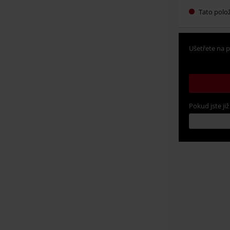
Tato polo
Ušetřete na p
Pokud jste již