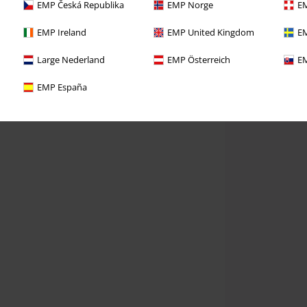
EMP Česká Republika
EMP Norge
EM
EMP Ireland
EMP United Kingdom
EM
Large Nederland
EMP Österreich
EM
EMP España