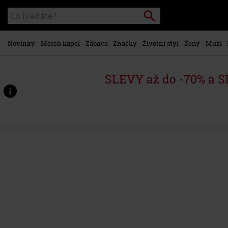
Přejít k
Vyhledávání
Katalog
hlavnímu
vyhledávání
obsahu
Novinky
Merch kapel
Zábava
Značky
Životní styl
Ženy
Muži
SLEVY až do -70% a 
https://www.emp-
shop.cz/p/dark-
are-
the-
veils-
of-
death-
-
-
nightfall-