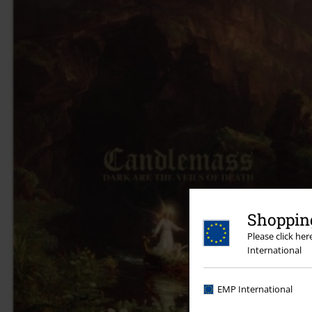
Shopping
Please click he
International
EMP International