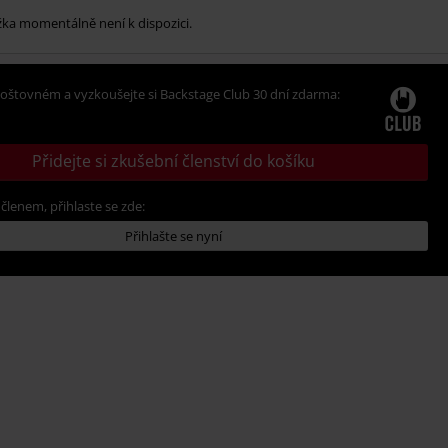
žka momentálně není k dispozici.
oštovném a vyzkoušejte si Backstage Club 30 dní zdarma:
Přidejte si zkušební členství do košíku
 členem, přihlaste se zde:
Přihlašte se nyní