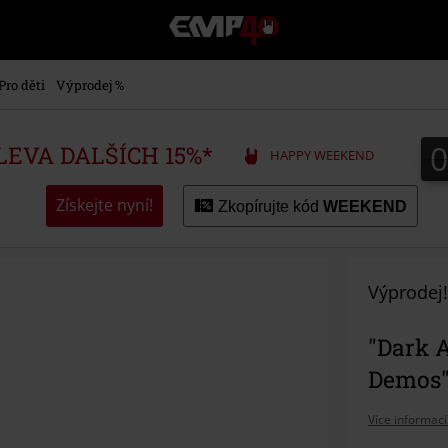
EMP
-
Hudba,
TV
Pro děti
Výprodej %
filmy
&
seriály,
SLEVA DALŠÍCH 15%*
HAPPY WEEKEND
Merch
pro
hráče,
Získejte nyní!
Zkopírujte kód
WEEKEND
Alternativní
móda
Výprodej!
"Dark A
Demos"
Více informací