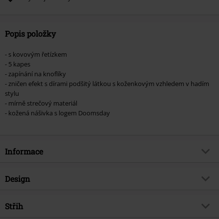
Popis položky
- s kovovým řetízkem
- 5 kapes
- zapínání na knoflíky
- zničen efekt s dírami podšitý látkou s koženkovým vzhledem v hadím
stylu
- mírně strečový materiál
- kožená nášivka s logem Doomsday
Informace
Zboží č.
376787
Design
Název
Dark Reptile
Typ výrobku
Džíny
Brand
Střih
Rock Rebel by EMP
Vzor
běžný