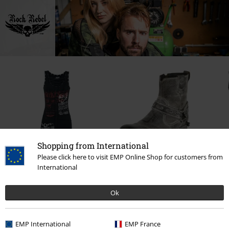
Shopping from International
SLEVA 41%
Please click here to visit EMP Online Shop for customers from
DMC
Kč 3.699,00
International
DMC
Od
Kč 1.399,00
Kč 2.719,00
Kč 819,00
Od
Ok
1 Hodnocení
EMP International
EMP France