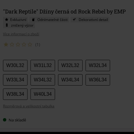
"Dark Reptile" Džíny černá od Rock Rebel by EMP
Exkluzivní
Odnímatelné části
Dekorativní detail
zničený výzor
Více informací o zboží
(1)
Vyberte
W30L32
W31L32
W32L32
W32L34
si
velikost
W33L34
W34L32
W34L34
W36L34
W38L34
W40L34
Rozměrová a velikostní tabulka
Na skladě