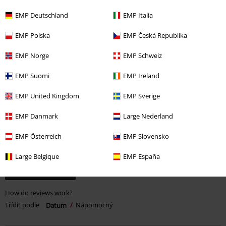
1
EMP Deutschland
EMP Italia
0
0
EMP Polska
EMP Česká Republika
0
EMP Norge
EMP Schweiz
0
1
EMP Suomi
EMP Ireland
Kvalita
5/5
EMP United Kingdom
EMP Sverige
Design
5/5
EMP Danmark
Large Nederland
Střih
1/5
EMP Österreich
EMP Slovensko
Podělte se o váš názor "Dark Reptile".
Large Belgique
EMP España
Napsat hodnocení
How do reviews work?
Třídit podle
Datum
Nápomocný