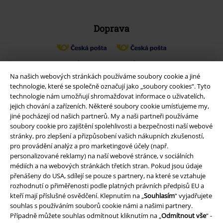
Doprava
Balíkovna
Balík Do ruky
Na našich webových stránkách používáme soubory cookie a jiné
technologie, které se společně označují jako „soubory cookies“. Tyto
technologie nám umožňují shromažďovat informace o uživatelích,
EMP aplikaci
jejich chování a zařízeních. Některé soubory cookie umísťujeme my,
Stáhněte si novou EMP aplikaci zdarma a využijte všechny nové
jiné pocházejí od našich partnerů. My a naši partneři používáme
funkce a výhody!
soubory cookie pro zajištění spolehlivosti a bezpečnosti naší webové
stránky, pro zlepšení a přizpůsobení vašich nákupních zkušeností,
pro provádění analýz a pro marketingové účely (např.
personalizované reklamy) na naší webové stránce, v sociálních
médiích a na webových stránkách třetích stran. Pokud jsou údaje
přenášeny do USA, sdílejí se pouze s partnery, na které se vztahuje
A Warner Music Group Company
rozhodnutí o přiměřenosti podle platných právních předpisů EU a
kteří mají příslušné osvědčení. Klepnutím na „
Souhlasím
“ vyjadřujete
souhlas s používáním souborů cookie námi a našimi partnery.
Případně můžete souhlas odmítnout kliknutím na „
Odmítnout vše
“ -