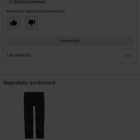
Ověřená recenze
Pomohlo Vám toto hodnocení?
Komentář
1 Komentářů
Lenka M.
Publikováno: Středa, 10.05.2023 6:44:19 PM
Již jsem objednávala dříve. o jedno a dvě čísla větší. A byly
Naposledy navštívené
super. Nyní bylo třeba menších a přišly v podstatě zcela jiné
kalhoty. Jiný střih a hlavně úplně jiný materiál. Vracím. A
celkem mne to mrzí, protože na EPM býval spoleh.
Odeslat komentář
1 z 1 lidem, kterým bylo toto hodnocení užitečné.