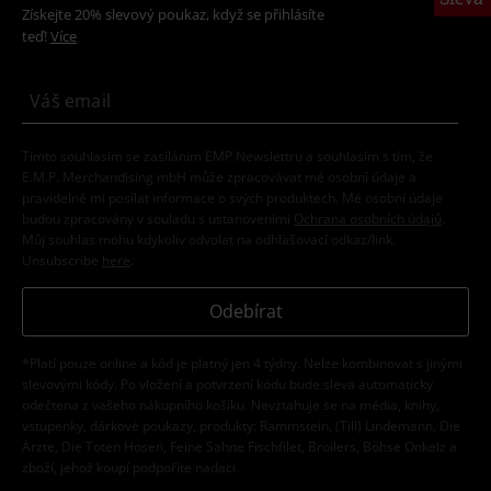
Získejte 20% slevový poukaz, když se přihlásíte
teď!
Více
Tímto souhlasím se zasíláním EMP Newslettru a souhlasím s tím, že
E.M.P. Merchandising mbH může zpracovávat mé osobní údaje a
pravidelně mi posílat informace o svých produktech. Mé osobní údaje
budou zpracovány v souladu s ustanoveními
Ochrana osobních údajů
.
Můj souhlas mohu kdykoliv odvolat na odhlašovací odkaz/link.
Unsubscribe
here
.
Odebírat
*Platí pouze online a kód je platný jen 4 týdny. Nelze kombinovat s jinými
slevovými kódy. Po vložení a potvrzení kódu bude sleva automaticky
odečtena z vašeho nákupního košíku. Nevztahuje se na média, knihy,
vstupenky, dárkové poukazy, produkty: Rammstein, (Till) Lindemann, Die
Ärzte, Die Toten Hosen, Feine Sahne Fischfilet, Broilers, Böhse Onkelz a
zboží, jehož koupí podpoříte nadaci.