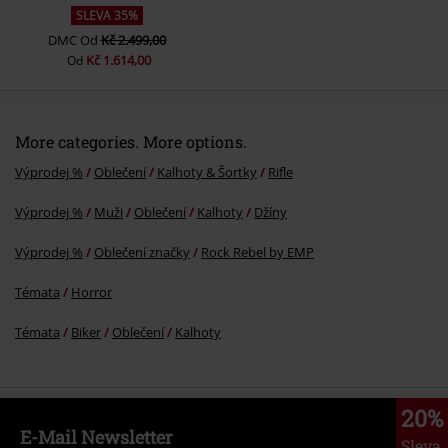
SLEVA 35%
DMC
Od
Kč 2.499,00
Kč 1.614,00
Od
More categories. More options.
Výprodej %
Oblečení
Kalhoty & Šortky
Rifle
Výprodej %
Muži
Oblečení
Kalhoty
Džíny
Výprodej %
Oblečení značky
Rock Rebel by EMP
Témata
Horror
Témata
Biker
Oblečení
Kalhoty
20%
E-Mail Newsletter
Sleva