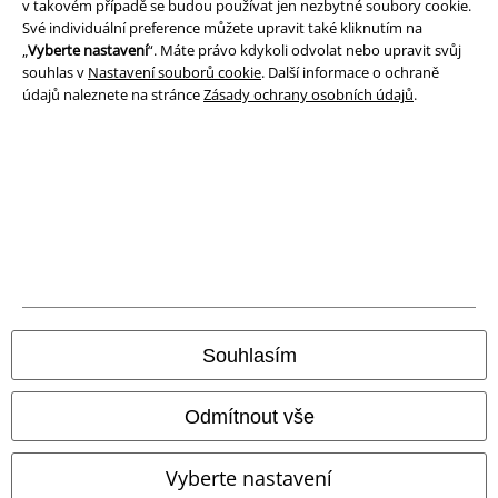
v takovém případě se budou používat jen nezbytné soubory cookie.
Své individuální preference můžete upravit také kliknutím na
„
Vyberte nastavení
“. Máte právo kdykoli odvolat nebo upravit svůj
souhlas v
Nastavení souborů cookie
. Další informace o ochraně
údajů naleznete na stránce
Zásady ochrany osobních údajů
.
Právní informace
Podmínky
Prohlášení
Souhlasím
Ochrana osobních údajů
Odmítnout vše
Likvidace odpadu a ochrana životního prostředí
Vyberte nastavení
Prohlášení o shodě