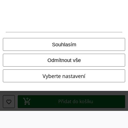
Právní informace
Souhlasím
Podmínky
Prohlášení
Odmítnout vše
Ochrana osobních údajů
Vyberte nastavení
Likvidace odpadu a ochrana životního prostředí
Prohlášení o shodě
Přidat do košíku
Informace o přístupnosti
Nastavení souborů cookie