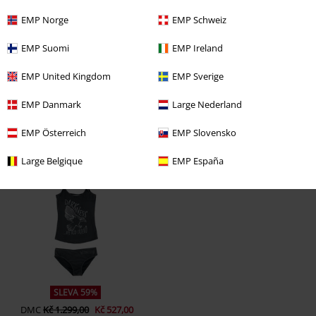
EMP Norge
EMP Schweiz
EMP Suomi
EMP Ireland
EMP United Kingdom
EMP Sverige
EMP Danmark
Large Nederland
EMP Österreich
EMP Slovensko
Naposledy navštívené
Large Belgique
EMP España
SLEVA 59%
DMC
Kč 1.299,00
Kč 527,00