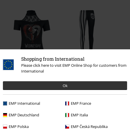
Shopping from International
%
%
Please click here to visit EMP Online Shop for customers from
Kč 759,00
Kč 327,00
Od
International
Ok
0 Hodnocení
EMP International
EMP France
Podělte se o váš názor "Darkness... My old friend".
EMP Deutschland
EMP Italia
Napsat hodnocení
EMP Polska
EMP Česká Republika