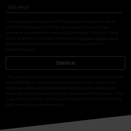
Tímto souhlasím se zasíláním EMP Newslettru a souhlasím s tím, že
E.M.P. Merchandising mbH může zpracovávat mé osobní údaje a
pravidelně mi posílat informace o svých produktech. Mé osobní údaje
budou zpracovány v souladu s ustanoveními
Ochrana osobních údajů
.
Můj souhlas mohu kdykoliv odvolat na odhlašovací odkaz/link.
Unsubscribe
here
.
Odebírat
*Platí pouze online a kód je platný jen 4 týdny. Nelze kombinovat s jinými
slevovými kódy. Po vložení a potvrzení kódu bude sleva automaticky
odečtena z vašeho nákupního košíku. Nevztahuje se na média, knihy,
vstupenky, dárkové poukazy, produkty: Rammstein, (Till) Lindemann, Die
Ärzte, Die Toten Hosen, Feine Sahne Fischfilet, Broilers, Böhse Onkelz a
zboží, jehož koupí podpoříte nadaci.