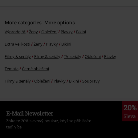
More categories. More options.
Výprodej %
Ženy
Oblečení
Plavky
Bikini
Extra velikosti
Ženy
Plavky
Bikini
Filmy & seriály
Filmy & seriály
TV-seriály
Oblečení
Plavky
Témata
Černé oblečení
Filmy & seriály
Oblečení
Plavky
Bikini
Soupravy
20%
E-Mail Newsletter
Sleva
Získejte 20% slevový poukaz, když se přihlásíte
teď!
Více