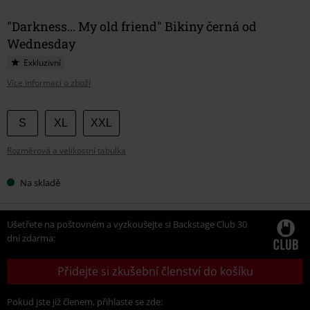
"Darkness... My old friend" Bikiny černá od
Wednesday
Exkluzivní
Více informací o zboží
Vyberte
S
XL
XXL
si
Rozměrová a velikostní tabulka
velikost
Na skladě
Ušetřete na poštovném a vyzkoušejte si Backstage Club 30
dní zdarma:
Přidejte si zkušební členství do košíku
Pokud jste již členem, přihlaste se zde: