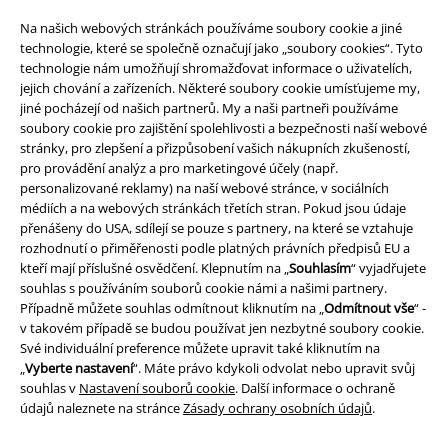
Na našich webových stránkách používáme soubory cookie a jiné
Balíkovna
Balík Do ruky
technologie, které se společně označují jako „soubory cookies“. Tyto
technologie nám umožňují shromažďovat informace o uživatelích,
jejich chování a zařízeních. Některé soubory cookie umísťujeme my,
jiné pocházejí od našich partnerů. My a naši partneři používáme
EMP aplikaci
soubory cookie pro zajištění spolehlivosti a bezpečnosti naší webové
Stáhněte si novou EMP aplikaci zdarma a využijte všechny nové
stránky, pro zlepšení a přizpůsobení vašich nákupních zkušeností,
funkce a výhody!
pro provádění analýz a pro marketingové účely (např.
personalizované reklamy) na naší webové stránce, v sociálních
médiích a na webových stránkách třetích stran. Pokud jsou údaje
přenášeny do USA, sdílejí se pouze s partnery, na které se vztahuje
rozhodnutí o přiměřenosti podle platných právních předpisů EU a
kteří mají příslušné osvědčení. Klepnutím na „
Souhlasím
“ vyjadřujete
A Warner Music Group Company
souhlas s používáním souborů cookie námi a našimi partnery.
Případně můžete souhlas odmítnout kliknutím na „
Odmítnout vše
“ -
v takovém případě se budou používat jen nezbytné soubory cookie.
Své individuální preference můžete upravit také kliknutím na
„
Vyberte nastavení
“. Máte právo kdykoli odvolat nebo upravit svůj
souhlas v
Nastavení souborů cookie
. Další informace o ochraně
údajů naleznete na stránce
Zásady ochrany osobních údajů
.