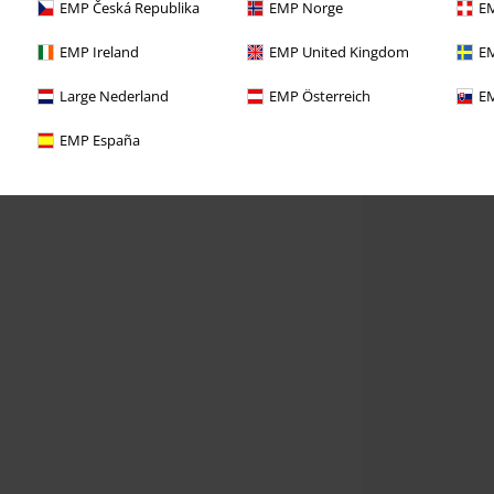
EMP Česká Republika
EMP Norge
EM
EMP Ireland
EMP United Kingdom
EM
Large Nederland
EMP Österreich
EM
EMP España