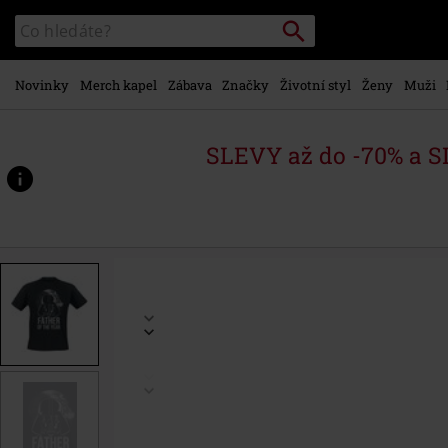
Přejít k
Vyhledávání
Katalog
hlavnímu
vyhledávání
obsahu
Novinky
Merch kapel
Zábava
Značky
Životní styl
Ženy
Muži
SLEVY až do -70% a 
https://www.emp-
shop.cz/p/darth-
vader-
-
-
father-
of-
the-
year/493142.html