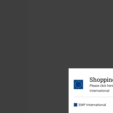
Shopping
Please click he
International
EMP International