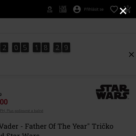
×
0
Přihlásit se
2
0
5
1
8
2
8
2
0
5
1
8
2
7
3
9
7
8
0
,00
PH, Plus poštovné a balné
Vader - Father Of The Year" Tričko
od Star Wars