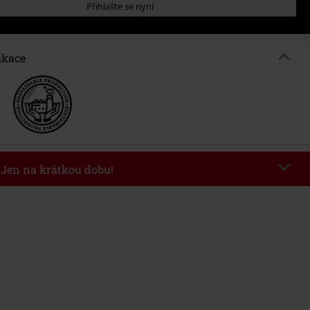
Přihlašte se nyní
ikace
- Jen na krátkou dobu!
kazu
WEEKEND
Kopírovat kód
26
nota objednávky 1.299 Kč.
 v košíku, se sleva uplatní automaticky.
at s jinými akciovými kódy. Sleva se nevztahuje na: knihy, média, vstupenky,
ll) Lindemann, Böhse Onkelz, Broilers, Die Ärzte, Die Toten Hosen, Metality,
y a položky, jejichž koupí podpoříte nadaci.