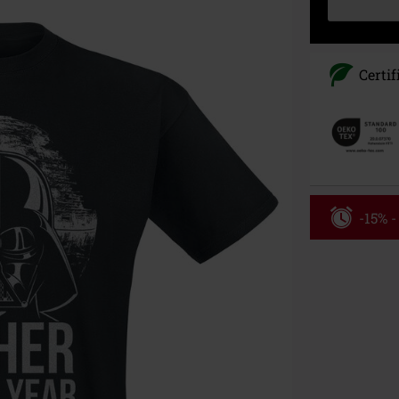
Certif
-15% 
Kód pou
Platné do 8/9/
Minimální hod
Po zadání kódu
Nelze kombinov
Rammstein, (Ti
dárkové poukaz